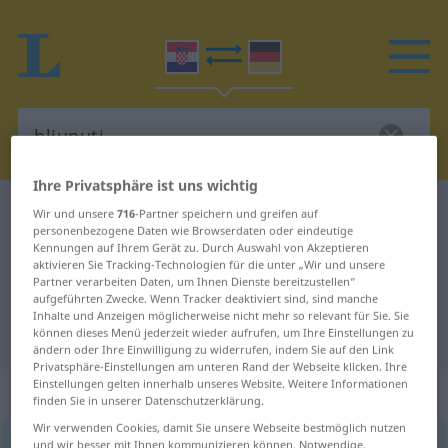
Ihre Privatsphäre ist uns wichtig
Kroatisch-Deutsch Wörterbuch
bljunuti
Wir und unsere
716
-Partner speichern und greifen auf
personenbezogene Daten wie Browserdaten oder eindeutige
Kroatisch-Deutsch Übersetzung für
Kennungen auf Ihrem Gerät zu. Durch Auswahl von Akzeptieren
aktivieren Sie Tracking-Technologien für die unter „Wir und unsere
"bljunuti"
Partner verarbeiten Daten, um Ihnen Dienste bereitzustellen“
aufgeführten Zwecke. Wenn Tracker deaktiviert sind, sind manche
Inhalte und Anzeigen möglicherweise nicht mehr so relevant für Sie. Sie
"bljunuti" Deutsch Übersetzung
können dieses Menü jederzeit wieder aufrufen, um Ihre Einstellungen zu
ändern oder Ihre Einwilligung zu widerrufen, indem Sie auf den Link
Privatsphäre-Einstellungen am unteren Rand der Webseite klicken. Ihre
Einstellungen gelten innerhalb unseres Website. Weitere Informationen
„bljunuti“
finden Sie in unserer Datenschutzerklärung.
Wir verwenden Cookies, damit Sie unsere Webseite bestmöglich nutzen
bljunuti
und wir besser mit Ihnen kommunizieren können. Notwendige,
<
-nem
>
(
-vati
)