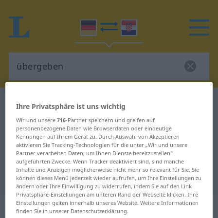
Deutsch-Kroatisch Wörterbuch
übergeben
Ihre Privatsphäre ist uns wichtig
Deutsch-Kroatisch Übersetzung für
Wir und unsere
716
-Partner speichern und greifen auf
personenbezogene Daten wie Browserdaten oder eindeutige
"übergeben"
Kennungen auf Ihrem Gerät zu. Durch Auswahl von Akzeptieren
aktivieren Sie Tracking-Technologien für die unter „Wir und unsere
Partner verarbeiten Daten, um Ihnen Dienste bereitzustellen“
"übergeben" Kroatisch
aufgeführten Zwecke. Wenn Tracker deaktiviert sind, sind manche
Inhalte und Anzeigen möglicherweise nicht mehr so relevant für Sie. Sie
Übersetzung
können dieses Menü jederzeit wieder aufrufen, um Ihre Einstellungen zu
ändern oder Ihre Einwilligung zu widerrufen, indem Sie auf den Link
Privatsphäre-Einstellungen am unteren Rand der Webseite klicken. Ihre
Einstellungen gelten innerhalb unseres Website. Weitere Informationen
„übergeben“
finden Sie in unserer Datenschutzerklärung.