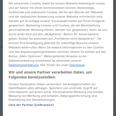
Wir verwenden Cookies, damit Sie unsere Webseite bestmöglich nutzen
übergeben
und wir besser mit Ihnen kommunizieren können. Notwendige,
funktionale und statistische Cookies, die für den Betrieb der Webseite
und der statistischen Auswertung unserer Webseite erforderlich sind,
Übersicht aller Übersetzungen
werden auf Grundlage unserer Vorauswahl immer auf Ihrem Endgerät
(Für mehr Details die Übersetzung anklicken/antippen)
gespeichert. Marketing-Cookies und Cookies, die der Bereitstellung
personalisierter Werbung dienen, werden nur gespeichert, wenn Sie uns
durch einen Klick auf den „Akzeptieren“-Button Ihr Einverständnis
predati
geben. Klicken Sie ansonsten auf „Fortfahren ohne Akzeptieren“. Sie
können Ihre Einwilligung jederzeit für zukünftige Besuche unserer
Webseite widerrufen. Wenn Sie weitere Informationen zu den Cookies
und den Anpassungsmöglichkeiten möchten, klicken Sie einfach auf den
Button „Mehr Optionen“. Weitergehende Hinweise zu der
Datenverarbeitung entnehmen Sie ansonsten unserer
predati
(-davati)
übergeben
Datenschutzerklärung
. Hier finden Sie unser
Impressum
.
Wir und unsere Partner verarbeiten Daten, um
Folgendes bereitzustellen:
Genaue Geolocation-Daten verwenden. Geräteeigenschaften zur
Synonyme für "übergeben"
Identifikation aktiv abfragen. Speichern von und/oder Zugriff auf
Informationen auf einem Gerät. Personalisierte Werbung und Inhalte,
Messung von Werbung und Inhalten, Zielgruppenforschung und
Entwicklung von Dienstleistungen.
Liste der Partner (Lieferanten)
aushändigen
,
ausliefern