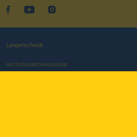
facebook
YouTube
Instagram
Langenscheidt
NUTZUNGSBEDINGUNGEN
DATENSCHUTZBESTIMMUNGEN
IMPRESSUM
PRIVATSPHÄRE-EINSTELLUNGEN
LATEINWÖRTERBUCH MIT CODE
Copyright © 2026 PONS Langenscheidt GmbH, Alle Rechte
vorbehalten.