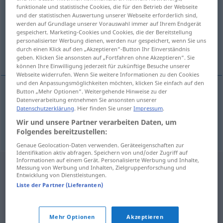
funktionale und statistische Cookies, die für den Betrieb der Webseite
und der statistischen Auswertung unserer Webseite erforderlich sind,
Übersicht aller Übersetzungen
werden auf Grundlage unserer Vorauswahl immer auf Ihrem Endgerät
(Für mehr Details die Übersetzung anklicken/antippen)
gespeichert. Marketing-Cookies und Cookies, die der Bereitstellung
personalisierter Werbung dienen, werden nur gespeichert, wenn Sie uns
durch einen Klick auf den „Akzeptieren“-Button Ihr Einverständnis
blässlich, etwas blass
geben. Klicken Sie ansonsten auf „Fortfahren ohne Akzeptieren“. Sie
können Ihre Einwilligung jederzeit für zukünftige Besuche unserer
Webseite widerrufen. Wenn Sie weitere Informationen zu den Cookies
und den Anpassungsmöglichkeiten möchten, klicken Sie einfach auf den
Button „Mehr Optionen“. Weitergehende Hinweise zu der
Datenverarbeitung entnehmen Sie ansonsten unserer
blässlich
bljedunjav
Datenschutzerklärung
. Hier finden Sie unser
Impressum
.
Wir und unsere Partner verarbeiten Daten, um
etwas
blass
bljedunjav
Folgendes bereitzustellen:
Genaue Geolocation-Daten verwenden. Geräteeigenschaften zur
Identifikation aktiv abfragen. Speichern von und/oder Zugriff auf
Informationen auf einem Gerät. Personalisierte Werbung und Inhalte,
Messung von Werbung und Inhalten, Zielgruppenforschung und
Entwicklung von Dienstleistungen.
Liste der Partner (Lieferanten)
Mehr Optionen
Akzeptieren