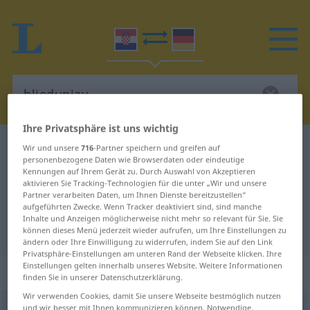
Ihre Privatsphäre ist uns wichtig
Kroatisch-Deutsch Wörterbuch
bljedunjav
Wir und unsere
716
-Partner speichern und greifen auf
personenbezogene Daten wie Browserdaten oder eindeutige
Kroatisch-Deutsch Übersetzung für
Kennungen auf Ihrem Gerät zu. Durch Auswahl von Akzeptieren
aktivieren Sie Tracking-Technologien für die unter „Wir und unsere
"bljedunjav"
Partner verarbeiten Daten, um Ihnen Dienste bereitzustellen“
aufgeführten Zwecke. Wenn Tracker deaktiviert sind, sind manche
Inhalte und Anzeigen möglicherweise nicht mehr so relevant für Sie. Sie
"bljedunjav" Deutsch Übersetzung
können dieses Menü jederzeit wieder aufrufen, um Ihre Einstellungen zu
ändern oder Ihre Einwilligung zu widerrufen, indem Sie auf den Link
Privatsphäre-Einstellungen am unteren Rand der Webseite klicken. Ihre
Einstellungen gelten innerhalb unseres Website. Weitere Informationen
„bljedunjav“
finden Sie in unserer Datenschutzerklärung.
Wir verwenden Cookies, damit Sie unsere Webseite bestmöglich nutzen
bljedunjav
und wir besser mit Ihnen kommunizieren können. Notwendige,