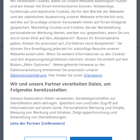
Wir verwenden Cookies, damit Sie unsere Webseite bestmöglich nutzen
und wir besser mit Ihnen kommunizieren können. Notwendige,
Übersicht aller Übersetzungen
funktionale und statistische Cookies, die für den Betrieb der Webseite
und der statistischen Auswertung unserer Webseite erforderlich sind,
(Für mehr Details die Übersetzung anklicken/antippen)
werden auf Grundlage unserer Vorauswahl immer auf Ihrem Endgerät
gespeichert. Marketing-Cookies und Cookies, die der Bereitstellung
Turin
personalisierter Werbung dienen, werden nur gespeichert, wenn Sie uns
durch einen Klick auf den „Akzeptieren“-Button Ihr Einverständnis
geben. Klicken Sie ansonsten auf „Fortfahren ohne Akzeptieren“. Sie
können Ihre Einwilligung jederzeit für zukünftige Besuche unserer
Webseite widerrufen. Wenn Sie weitere Informationen zu den Cookies
und den Anpassungsmöglichkeiten möchten, klicken Sie einfach auf den
Turin
n
Torino
Button „Mehr Optionen“. Weitergehende Hinweise zu der
Datenverarbeitung entnehmen Sie ansonsten unserer
Datenschutzerklärung
. Hier finden Sie unser
Impressum
.
Wir und unsere Partner verarbeiten Daten, um
Beispielsätze für "Torino"
Folgendes bereitzustellen:
Genaue Geolocation-Daten verwenden. Geräteeigenschaften zur
Identifikation aktiv abfragen. Speichern von und/oder Zugriff auf
Informationen auf einem Gerät. Personalisierte Werbung und Inhalte,
abitante
a Torino
Messung von Werbung und Inhalten, Zielgruppenforschung und
wohnhaft
in
Turin
Entwicklung von Dienstleistungen.
Liste der Partner (Lieferanten)
siamo
-i con lo
stadio
di Torino