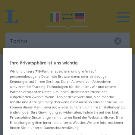
Ihre Privatsphäre ist uns wichtig
Italienisch-Deutsch Wörterbuch
Torino
Wir und unsere
716
-Partner speichern und greifen auf
Italienisch-Deutsch Übersetzung
personenbezogene Daten wie Browserdaten oder eindeutige
für "Torino"
Kennungen auf Ihrem Gerät zu. Durch Auswahl von Akzeptieren
aktivieren Sie Tracking-Technologien für die unter „Wir und unsere
Partner verarbeiten Daten, um Ihnen Dienste bereitzustellen“
aufgeführten Zwecke. Wenn Tracker deaktiviert sind, sind manche
"Torino" Deutsch Übersetzung
Inhalte und Anzeigen möglicherweise nicht mehr so relevant für Sie. Sie
können dieses Menü jederzeit wieder aufrufen, um Ihre Einstellungen zu
ändern oder Ihre Einwilligung zu widerrufen, indem Sie auf den Link
„Torino“
: femminile
Privatsphäre-Einstellungen am unteren Rand der Webseite klicken. Ihre
Einstellungen gelten innerhalb unseres Website. Weitere Informationen
finden Sie in unserer Datenschutzerklärung.
Torino
[toˈriːno]
f