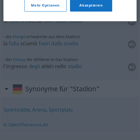
Mehr Optionen
Akzeptieren
die
Menge
quillt
aus dem Stadion
la
folla
si
riversa
fuori
dallo
stadio
die
Menge
schwärmte aus dem Stadion
la
folla
sciamò
fuori
dallo
stadio
der
Einzug
der Athleten in das Stadion
l’ingresso
degli
atleti nello
stadio
Synonyme für "Stadion"
Sportstätte
,
Arena
,
Sportplatz
© OpenThesaurus.de