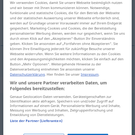
Wir verwenden Cookies, damit Sie unsere Webseite bestmöglich nutzen
und wir besser mit Ihnen kommunizieren können. Notwendige,
Übersicht aller Übersetzungen
funktionale und statistische Cookies, die für den Betrieb der Webseite
und der statistischen Auswertung unserer Webseite erforderlich sind,
(Für mehr Details die Übersetzung anklicken/antippen)
werden auf Grundlage unserer Vorauswahl immer auf Ihrem Endgerät
gespeichert. Marketing-Cookies und Cookies, die der Bereitstellung
stadio
personalisierter Werbung dienen, werden nur gespeichert, wenn Sie uns
durch einen Klick auf den „Akzeptieren“-Button Ihr Einverständnis
geben. Klicken Sie ansonsten auf „Fortfahren ohne Akzeptieren“. Sie
können Ihre Einwilligung jederzeit für zukünftige Besuche unserer
Webseite widerrufen. Wenn Sie weitere Informationen zu den Cookies
und den Anpassungsmöglichkeiten möchten, klicken Sie einfach auf den
stadio
m
Stadion
Button „Mehr Optionen“. Weitergehende Hinweise zu der
Datenverarbeitung entnehmen Sie ansonsten unserer
Datenschutzerklärung
. Hier finden Sie unser
Impressum
.
Wir und unsere Partner verarbeiten Daten, um
Beispielsätze für "Stadion"
Folgendes bereitzustellen:
Genaue Geolocation-Daten verwenden. Geräteeigenschaften zur
Identifikation aktiv abfragen. Speichern von und/oder Zugriff auf
die
Menge
strömt aus dem Stadion
Informationen auf einem Gerät. Personalisierte Werbung und Inhalte,
la
folla
defluisce
dallo
stadio
Messung von Werbung und Inhalten, Zielgruppenforschung und
Entwicklung von Dienstleistungen.
Liste der Partner (Lieferanten)
eine
Schaltung
ins Stadion
un
collegamento
con lo
stadio