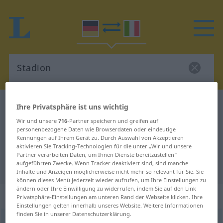
Deutsch-Italienisch Wörterbuch
Stadion
Ihre Privatsphäre ist uns wichtig
Deutsch-Italienisch Übersetzung
Wir und unsere
716
-Partner speichern und greifen auf
personenbezogene Daten wie Browserdaten oder eindeutige
für "Stadion"
Kennungen auf Ihrem Gerät zu. Durch Auswahl von Akzeptieren
aktivieren Sie Tracking-Technologien für die unter „Wir und unsere
Partner verarbeiten Daten, um Ihnen Dienste bereitzustellen“
aufgeführten Zwecke. Wenn Tracker deaktiviert sind, sind manche
"Stadion" Italienisch Übersetzung
Inhalte und Anzeigen möglicherweise nicht mehr so relevant für Sie. Sie
können dieses Menü jederzeit wieder aufrufen, um Ihre Einstellungen zu
ändern oder Ihre Einwilligung zu widerrufen, indem Sie auf den Link
„Stadion“
: Neutrum
Privatsphäre-Einstellungen am unteren Rand der Webseite klicken. Ihre
Einstellungen gelten innerhalb unseres Website. Weitere Informationen
finden Sie in unserer Datenschutzerklärung.
Stadion
n
<
-s
;
Stadien
>