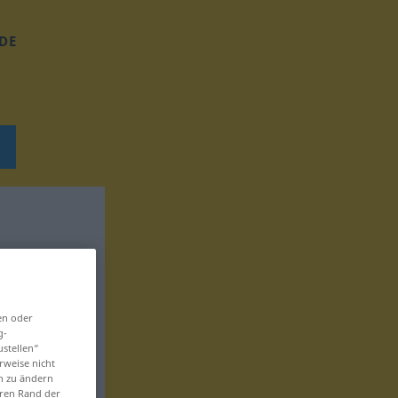
DE
en oder
g-
ustellen“
rweise nicht
en zu ändern
eren Rand der