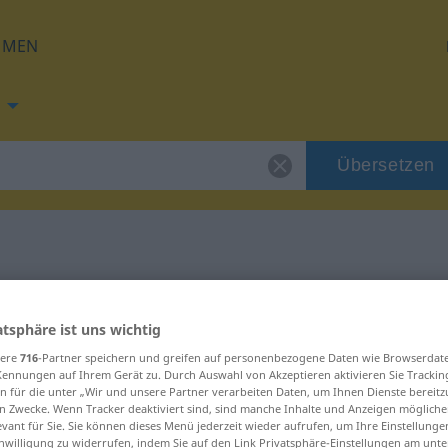
HMEN
Übersetzen
g für "Turiner"
atsphäre ist uns wichtig
ng
sere
716
-Partner speichern und greifen auf personenbezogene Daten wie Browserdat
Kennungen auf Ihrem Gerät zu. Durch Auswahl von Akzeptieren aktivieren Sie Trackin
n für die unter „Wir und unsere Partner verarbeiten Daten, um Ihnen Dienste bereitz
n Zwecke. Wenn Tracker deaktiviert sind, sind manche Inhalte und Anzeigen mögliche
evant für Sie. Sie können dieses Menü jederzeit wieder aufrufen, um Ihre Einstellung
inwilligung zu widerrufen, indem Sie auf den Link Privatsphäre-Einstellungen am unt