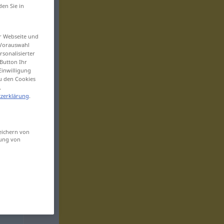
den Sie in
er Webseite und
 Vorauswahl
sonalisierter
Button Ihr
Einwilligung
zu den Cookies
.
zerklärung
.
eichern von
sung von