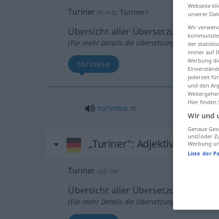
Webseite kli
Turiner
m
<
-s
;
Turiner
>
unserer Dat
Wir verwend
Übersicht aller Übersetzungen
kommunizier
(Für mehr Details die Übersetzung anklicken/an
der statist
immer auf I
Werbung die
torinese
Einverständ
jederzeit f
und den Anp
Weitergehen
Hier finden
torinese
m
Wir und 
Genaue Geol
und/oder Zu
„Turiner“
: Adjektiv | invari
Werbung und
Liste der P
Turiner
adj
inv
Übersicht aller Übersetzungen
(Für mehr Details die Übersetzung anklicken/an