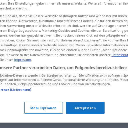
cken. Ihre Einstellungen gelten innerhalb unseres Website. Weitere Informationen fin
enschutzerklärung.
en Cookies, damit Sie unsere Webseite bestmöglich nutzen und wir besser mit Ihnen
en können. Notwendige, funktionale und statistische Cookies, die für den Betrieb d
tippen)
ischen Auswertung unserer Webseite erforderlich sind, werden auf Grundlage unserer
hrem Endgerät gespeichert. Marketing-Cookies und Cookies, die der Bereitstellung per
nen, werden nur gespeichert, wenn Sie uns durch einen Klick auf den „Akzeptieren“-
nis geben. Klicken Sie ansonsten auf „Fortfahren ohne Akzeptieren“. Sie können Ihre 
ür zukünftige Besuche unserer Webseite widerrufen. Wenn Sie weitere Informationen 
assungsmöglichkeiten möchten, klicken Sie einfach auf den Button „Mehr Optionen“
de Hinweise zu der Datenverarbeitung entnehmen Sie ansonsten unserer
Datenschut
 Sie unser
Impressum
.
Turiner
unsere Partner verarbeiten Daten, um Folgendes bereitzustellen:
ocation-Daten verwenden. Geräteeigenschaften zur Identifikation aktiv abfragen. Sp
griff auf Informationen auf einem Gerät. Personalisierte Werbung und Inhalte, Mes
abel, unveränderlich
 Inhalten, Zielgruppenforschung und Entwicklung von Dienstleistungen.
artner (Lieferanten)
Mehr Optionen
Akzeptieren
tippen)