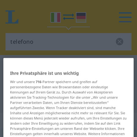
Italienisch-Deutsch Wörterbuch
telefono
Ihre Privatsphäre ist uns wichtig
Italienisch-Deutsch Übersetzung
Wir und unsere
716
-Partner speichern und greifen auf
für "telefono"
personenbezogene Daten wie Browserdaten oder eindeutige
Kennungen auf Ihrem Gerät zu. Durch Auswahl von Akzeptieren
aktivieren Sie Tracking-Technologien für die unter „Wir und unsere
"telefono" Deutsch Übersetzung
Partner verarbeiten Daten, um Ihnen Dienste bereitzustellen“
aufgeführten Zwecke. Wenn Tracker deaktiviert sind, sind manche
Inhalte und Anzeigen möglicherweise nicht mehr so relevant für Sie. Sie
können dieses Menü jederzeit wieder aufrufen, um Ihre Einstellungen zu
„telefono“
: maschile
ändern oder Ihre Einwilligung zu widerrufen, indem Sie auf den Link
Privatsphäre-Einstellungen am unteren Rand der Webseite klicken. Ihre
Einstellungen gelten innerhalb unseres Website. Weitere Informationen
telefono
[teˈlɛːfono]
m