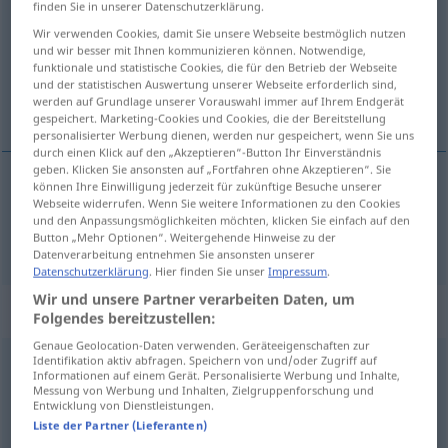
finden Sie in unserer Datenschutzerklärung.
Wir verwenden Cookies, damit Sie unsere Webseite bestmöglich nutzen
Übersicht aller Übersetzungen
und wir besser mit Ihnen kommunizieren können. Notwendige,
(Für mehr Details die Übersetzung anklicken/antippen)
funktionale und statistische Cookies, die für den Betrieb der Webseite
und der statistischen Auswertung unserer Webseite erforderlich sind,
werden auf Grundlage unserer Vorauswahl immer auf Ihrem Endgerät
Telefon
gespeichert. Marketing-Cookies und Cookies, die der Bereitstellung
personalisierter Werbung dienen, werden nur gespeichert, wenn Sie uns
durch einen Klick auf den „Akzeptieren“-Button Ihr Einverständnis
geben. Klicken Sie ansonsten auf „Fortfahren ohne Akzeptieren“. Sie
können Ihre Einwilligung jederzeit für zukünftige Besuche unserer
Webseite widerrufen. Wenn Sie weitere Informationen zu den Cookies
Telefon
n
telefono
und den Anpassungsmöglichkeiten möchten, klicken Sie einfach auf den
Button „Mehr Optionen“. Weitergehende Hinweise zu der
Datenverarbeitung entnehmen Sie ansonsten unserer
Datenschutzerklärung
. Hier finden Sie unser
Impressum
.
Wir und unsere Partner verarbeiten Daten, um
Beispielsätze für "telefono"
Folgendes bereitzustellen:
Genaue Geolocation-Daten verwenden. Geräteeigenschaften zur
Identifikation aktiv abfragen. Speichern von und/oder Zugriff auf
bolletta
del telefono
Informationen auf einem Gerät. Personalisierte Werbung und Inhalte,
Messung von Werbung und Inhalten, Zielgruppenforschung und
Telefonrechnung
f
Entwicklung von Dienstleistungen.
Liste der Partner (Lieferanten)