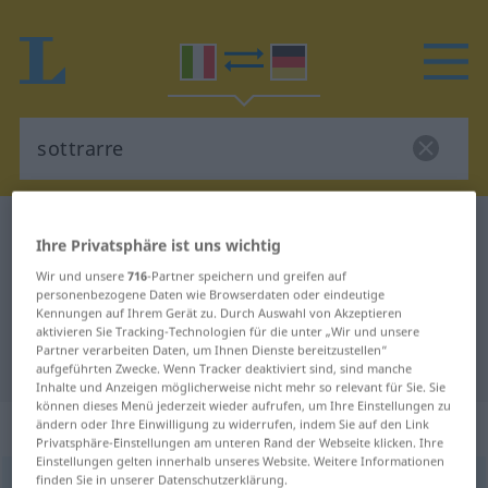
Italienisch-Deutsch Wörterbuch
sottrarre
Ihre Privatsphäre ist uns wichtig
Italienisch-Deutsch Übersetzung
Wir und unsere
716
-Partner speichern und greifen auf
für "sottrarre"
personenbezogene Daten wie Browserdaten oder eindeutige
Kennungen auf Ihrem Gerät zu. Durch Auswahl von Akzeptieren
aktivieren Sie Tracking-Technologien für die unter „Wir und unsere
Partner verarbeiten Daten, um Ihnen Dienste bereitzustellen“
"sottrarre" Deutsch Übersetzung
aufgeführten Zwecke. Wenn Tracker deaktiviert sind, sind manche
Inhalte und Anzeigen möglicherweise nicht mehr so relevant für Sie. Sie
können dieses Menü jederzeit wieder aufrufen, um Ihre Einstellungen zu
„sottrarre“
: verbo transitivo
ändern oder Ihre Einwilligung zu widerrufen, indem Sie auf den Link
Privatsphäre-Einstellungen am unteren Rand der Webseite klicken. Ihre
Einstellungen gelten innerhalb unseres Website. Weitere Informationen
finden Sie in unserer Datenschutzerklärung.
sottrarre
[soˈttrarre]
v/t