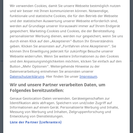
Wir verwenden Cookies, damit Sie unsere Webseite bestmöglich nutzen
Übersicht aller Übersetzungen
und wir besser mit Ihnen kommunizieren können. Notwendige,
funktionale und statistische Cookies, die für den Betrieb der Webseite
(Für mehr Details die Übersetzung anklicken/antippen)
und der statistischen Auswertung unserer Webseite erforderlich sind,
werden auf Grundlage unserer Vorauswahl immer auf Ihrem Endgerät
entreißen, retten
entwenden
gespeichert. Marketing-Cookies und Cookies, die der Bereitstellung
personalisierter Werbung dienen, werden nur gespeichert, wenn Sie uns
durch einen Klick auf den „Akzeptieren“-Button Ihr Einverständnis
geben. Klicken Sie ansonsten auf „Fortfahren ohne Akzeptieren“. Sie
abziehen
können Ihre Einwilligung jederzeit für zukünftige Besuche unserer
Webseite widerrufen. Wenn Sie weitere Informationen zu den Cookies
und den Anpassungsmöglichkeiten möchten, klicken Sie einfach auf den
Button „Mehr Optionen“. Weitergehende Hinweise zu der
Datenverarbeitung entnehmen Sie ansonsten unserer
Datenschutzerklärung
. Hier finden Sie unser
Impressum
.
entreißen
,
retten
sottrarre
Wir und unsere Partner verarbeiten Daten, um
Folgendes bereitzustellen:
Genaue Geolocation-Daten verwenden. Geräteeigenschaften zur
Identifikation aktiv abfragen. Speichern von und/oder Zugriff auf
entwenden
sottrarre
rubare
Informationen auf einem Gerät. Personalisierte Werbung und Inhalte,
Messung von Werbung und Inhalten, Zielgruppenforschung und
Entwicklung von Dienstleistungen.
Liste der Partner (Lieferanten)
abziehen
sottrarre
MATH