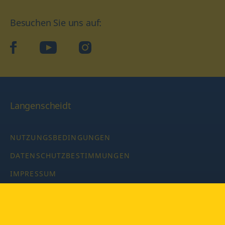
Besuchen Sie uns auf:
facebook
YouTube
Instagram
Langenscheidt
NUTZUNGSBEDINGUNGEN
DATENSCHUTZBESTIMMUNGEN
IMPRESSUM
PRIVATSPHÄRE-EINSTELLUNGEN
LATEINWÖRTERBUCH MIT CODE