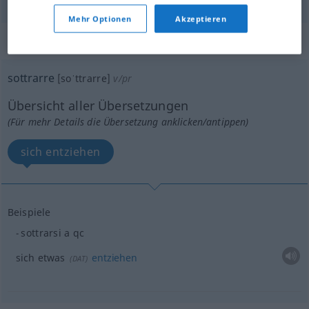
Mehr Optionen
Akzeptieren
„sottrarre“
: verbo pronominale
sottrarre
[soˈttrarre]
v/pr
Übersicht aller Übersetzungen
(Für mehr Details die Übersetzung anklicken/antippen)
sich entziehen
Beispiele
sottrarsi a
qc
sich
etwas
entziehen
(
DAT
)