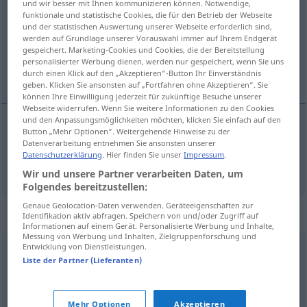
und wir besser mit Ihnen kommunizieren können. Notwendige,
funktionale und statistische Cookies, die für den Betrieb der Webseite
Übersicht aller Übersetzungen
und der statistischen Auswertung unserer Webseite erforderlich sind,
werden auf Grundlage unserer Vorauswahl immer auf Ihrem Endgerät
(Für mehr Details die Übersetzung anklicken/antippen)
gespeichert. Marketing-Cookies und Cookies, die der Bereitstellung
personalisierter Werbung dienen, werden nur gespeichert, wenn Sie uns
abziehen
durch einen Klick auf den „Akzeptieren“-Button Ihr Einverständnis
geben. Klicken Sie ansonsten auf „Fortfahren ohne Akzeptieren“. Sie
können Ihre Einwilligung jederzeit für zukünftige Besuche unserer
Webseite widerrufen. Wenn Sie weitere Informationen zu den Cookies
und den Anpassungsmöglichkeiten möchten, klicken Sie einfach auf den
Button „Mehr Optionen“. Weitergehende Hinweise zu der
abziehen
defalcare
Datenverarbeitung entnehmen Sie ansonsten unserer
Datenschutzerklärung
. Hier finden Sie unser
Impressum
.
Wir und unsere Partner verarbeiten Daten, um
Folgendes bereitzustellen:
Genaue Geolocation-Daten verwenden. Geräteeigenschaften zur
Synonyme für "defalcare"
Identifikation aktiv abfragen. Speichern von und/oder Zugriff auf
Informationen auf einem Gerät. Personalisierte Werbung und Inhalte,
Messung von Werbung und Inhalten, Zielgruppenforschung und
Entwicklung von Dienstleistungen.
dedurre
,
detrarre
,
diminuire
,
sottrarre
,
togliere
Liste der Partner (Lieferanten)
© Thesauro italiano
Mehr Optionen
Akzeptieren