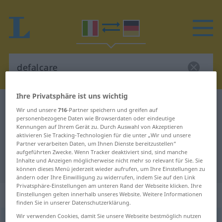
Ihre Privatsphäre ist uns wichtig
Italienisch-Deutsch Wörterbuch
defalcare
Wir und unsere
716
-Partner speichern und greifen auf
Italienisch-Deutsch Übersetzung
personenbezogene Daten wie Browserdaten oder eindeutige
Kennungen auf Ihrem Gerät zu. Durch Auswahl von Akzeptieren
für "defalcare"
aktivieren Sie Tracking-Technologien für die unter „Wir und unsere
Partner verarbeiten Daten, um Ihnen Dienste bereitzustellen“
aufgeführten Zwecke. Wenn Tracker deaktiviert sind, sind manche
Inhalte und Anzeigen möglicherweise nicht mehr so relevant für Sie. Sie
"defalcare" Deutsch Übersetzung
können dieses Menü jederzeit wieder aufrufen, um Ihre Einstellungen zu
ändern oder Ihre Einwilligung zu widerrufen, indem Sie auf den Link
Privatsphäre-Einstellungen am unteren Rand der Webseite klicken. Ihre
„defalcare“
: verbo transitivo
Einstellungen gelten innerhalb unseres Website. Weitere Informationen
finden Sie in unserer Datenschutzerklärung.
Wir verwenden Cookies, damit Sie unsere Webseite bestmöglich nutzen
defalcare
[defalˈkaːre]
v/t