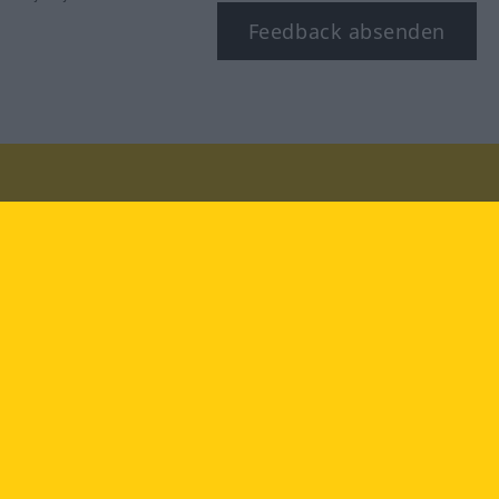
Feedback absenden
Besuchen Sie uns auf:
facebook
YouTube
Instagram
Langenscheidt
NUTZUNGSBEDINGUNGEN