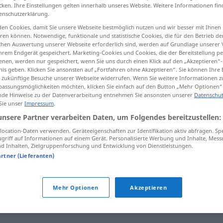
cken. Ihre Einstellungen gelten innerhalb unseres Website. Weitere Informationen fin
enschutzerklärung.
en Cookies, damit Sie unsere Webseite bestmöglich nutzen und wir besser mit Ihnen
en können. Notwendige, funktionale und statistische Cookies, die für den Betrieb d
tippen)
ischen Auswertung unserer Webseite erforderlich sind, werden auf Grundlage unserer
hrem Endgerät gespeichert. Marketing-Cookies und Cookies, die der Bereitstellung per
nen, werden nur gespeichert, wenn Sie uns durch einen Klick auf den „Akzeptieren“-
oßend
nis geben. Klicken Sie ansonsten auf „Fortfahren ohne Akzeptieren“. Sie können Ihre 
ür zukünftige Besuche unserer Webseite widerrufen. Wenn Sie weitere Informationen 
assungsmöglichkeiten möchten, klicken Sie einfach auf den Button „Mehr Optionen“
de Hinweise zu der Datenverarbeitung entnehmen Sie ansonsten unserer
Datenschut
 Sie unser
Impressum
.
repellente
FIG
unsere Partner verarbeiten Daten, um Folgendes bereitzustellen:
ocation-Daten verwenden. Geräteeigenschaften zur Identifikation aktiv abfragen. Sp
repellente
griff auf Informationen auf einem Gerät. Personalisierte Werbung und Inhalte, Mes
 Inhalten, Zielgruppenforschung und Entwicklung von Dienstleistungen.
artner (Lieferanten)
forza
repellente
Mehr Optionen
Akzeptieren