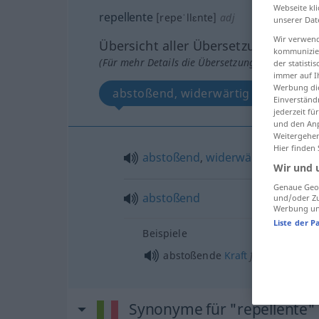
Webseite kli
repellente
[repeˈllɛnte]
adj
unserer Dat
Wir verwend
Übersicht aller Übersetzungen
kommunizier
(Für mehr Details die Übersetzung anklicken/an
der statist
immer auf I
Werbung die
abstoßend, widerwärtig
abst
Einverständ
jederzeit f
und den Anp
Weitergehen
Hier finden
abstoßend
,
widerwärtig
Wir und 
Genaue Geol
abstoßend
und/oder Zu
Werbung und
Liste der P
Beispiele
f
abstoßende
Kraft
Synonyme für "repellente"