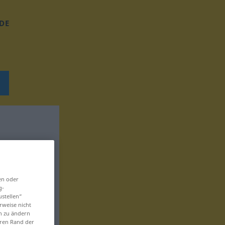
DE
en oder
g-
ustellen“
rweise nicht
en zu ändern
eren Rand der