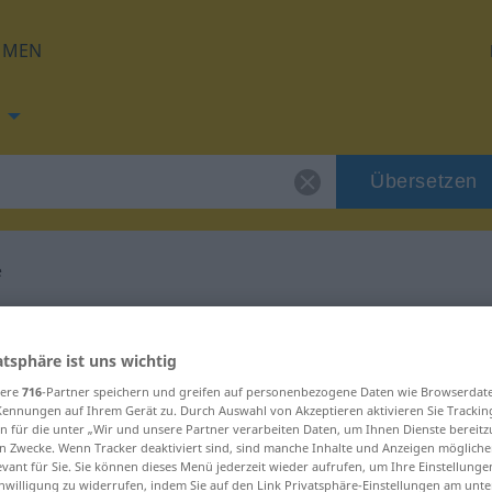
HMEN
Übersetzen
e
g für "repellente"
atsphäre ist uns wichtig
ung
sere
716
-Partner speichern und greifen auf personenbezogene Daten wie Browserdat
Kennungen auf Ihrem Gerät zu. Durch Auswahl von Akzeptieren aktivieren Sie Trackin
n für die unter „Wir und unsere Partner verarbeiten Daten, um Ihnen Dienste bereitz
n Zwecke. Wenn Tracker deaktiviert sind, sind manche Inhalte und Anzeigen mögliche
evant für Sie. Sie können dieses Menü jederzeit wieder aufrufen, um Ihre Einstellung
inwilligung zu widerrufen, indem Sie auf den Link Privatsphäre-Einstellungen am unt