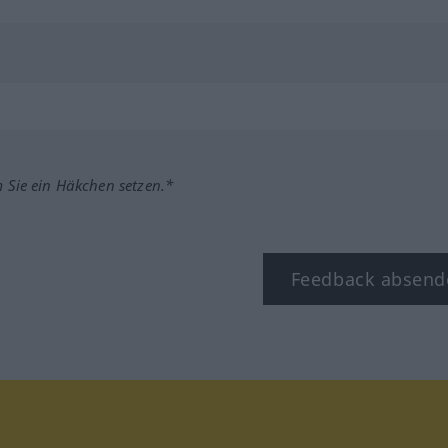
m Sie ein Häkchen setzen.*
Feedback absend