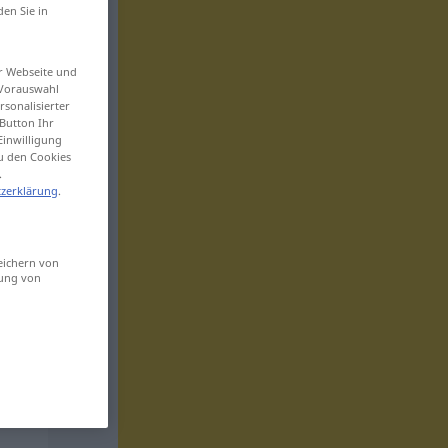
den Sie in
er Webseite und
 Vorauswahl
sonalisierter
Button Ihr
Einwilligung
zu den Cookies
.
zerklärung
.
eichern von
sung von