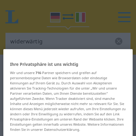
Ihre Privatsphäre ist uns wichtig
Deutsch-Italienisch Wörterbuch
widerwärtig
Deutsch-Italienisch Übersetzung
Wir und unsere
716
-Partner speichern und greifen auf
personenbezogene Daten wie Browserdaten oder eindeutige
für "widerwärtig"
Kennungen auf Ihrem Gerät zu. Durch Auswahl von Akzeptieren
aktivieren Sie Tracking-Technologien für die unter „Wir und unsere
Partner verarbeiten Daten, um Ihnen Dienste bereitzustellen“
aufgeführten Zwecke. Wenn Tracker deaktiviert sind, sind manche
"widerwärtig" Italienisch
Inhalte und Anzeigen möglicherweise nicht mehr so relevant für Sie. Sie
können dieses Menü jederzeit wieder aufrufen, um Ihre Einstellungen zu
Übersetzung
ändern oder Ihre Einwilligung zu widerrufen, indem Sie auf den Link
Privatsphäre-Einstellungen am unteren Rand der Webseite klicken. Ihre
Einstellungen gelten innerhalb unseres Website. Weitere Informationen
„widerwärtig“
: Adjektiv
finden Sie in unserer Datenschutzerklärung.