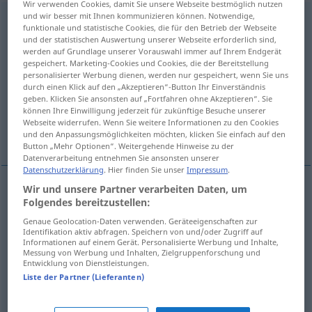
Wir verwenden Cookies, damit Sie unsere Webseite bestmöglich nutzen
und wir besser mit Ihnen kommunizieren können. Notwendige,
widerwärtig
adj
funktionale und statistische Cookies, die für den Betrieb der Webseite
und der statistischen Auswertung unserer Webseite erforderlich sind,
Übersicht aller Übersetzungen
werden auf Grundlage unserer Vorauswahl immer auf Ihrem Endgerät
gespeichert. Marketing-Cookies und Cookies, die der Bereitstellung
(Für mehr Details die Übersetzung anklicken/antippen)
personalisierter Werbung dienen, werden nur gespeichert, wenn Sie uns
durch einen Klick auf den „Akzeptieren“-Button Ihr Einverständnis
ripugnante
antipatico
geben. Klicken Sie ansonsten auf „Fortfahren ohne Akzeptieren“. Sie
können Ihre Einwilligung jederzeit für zukünftige Besuche unserer
Webseite widerrufen. Wenn Sie weitere Informationen zu den Cookies
sgradevole
und den Anpassungsmöglichkeiten möchten, klicken Sie einfach auf den
Button „Mehr Optionen“. Weitergehende Hinweise zu der
Datenverarbeitung entnehmen Sie ansonsten unserer
Datenschutzerklärung
. Hier finden Sie unser
Impressum
.
Wir und unsere Partner verarbeiten Daten, um
Folgendes bereitzustellen:
ripugnante
widerwärtig
Genaue Geolocation-Daten verwenden. Geräteeigenschaften zur
Identifikation aktiv abfragen. Speichern von und/oder Zugriff auf
Informationen auf einem Gerät. Personalisierte Werbung und Inhalte,
Messung von Werbung und Inhalten, Zielgruppenforschung und
Entwicklung von Dienstleistungen.
antipatico
widerwärtig
Mensch
Liste der Partner (Lieferanten)