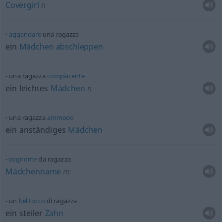
Covergirl
n
agganciare
una ragazza
ein
Mädchen
abschleppen
una ragazza
compiacente
ein leichtes
Mädchen
n
una ragazza
ammodo
ein anständiges
Mädchen
cognome
da ragazza
Mädchenname
m
un
bel
tocco
di ragazza
ein steiler
Zahn