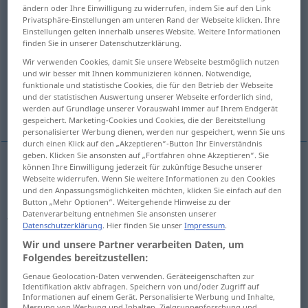
ändern oder Ihre Einwilligung zu widerrufen, indem Sie auf den Link
Privatsphäre-Einstellungen am unteren Rand der Webseite klicken. Ihre
Übersicht aller Übersetzungen
Einstellungen gelten innerhalb unseres Website. Weitere Informationen
(Für mehr Details die Übersetzung anklicken/antippen)
finden Sie in unserer Datenschutzerklärung.
Wir verwenden Cookies, damit Sie unsere Webseite bestmöglich nutzen
Mädchen, junge Frau
feste Freundin
und wir besser mit Ihnen kommunizieren können. Notwendige,
funktionale und statistische Cookies, die für den Betrieb der Webseite
und der statistischen Auswertung unserer Webseite erforderlich sind,
Weitere Beispiele...
werden auf Grundlage unserer Vorauswahl immer auf Ihrem Endgerät
gespeichert. Marketing-Cookies und Cookies, die der Bereitstellung
personalisierter Werbung dienen, werden nur gespeichert, wenn Sie uns
durch einen Klick auf den „Akzeptieren“-Button Ihr Einverständnis
geben. Klicken Sie ansonsten auf „Fortfahren ohne Akzeptieren“. Sie
können Ihre Einwilligung jederzeit für zukünftige Besuche unserer
Mädchen
n
ragazza
Webseite widerrufen. Wenn Sie weitere Informationen zu den Cookies
und den Anpassungsmöglichkeiten möchten, klicken Sie einfach auf den
Button „Mehr Optionen“. Weitergehende Hinweise zu der
junge
Frau
f
ragazza
Datenverarbeitung entnehmen Sie ansonsten unserer
Datenschutzerklärung
. Hier finden Sie unser
Impressum
.
Wir und unsere Partner verarbeiten Daten, um
Folgendes bereitzustellen:
(feste)
Freundin
f
ragazza
fidanzata
Genaue Geolocation-Daten verwenden. Geräteeigenschaften zur
Identifikation aktiv abfragen. Speichern von und/oder Zugriff auf
Informationen auf einem Gerät. Personalisierte Werbung und Inhalte,
Beispiele
Messung von Werbung und Inhalten, Zielgruppenforschung und