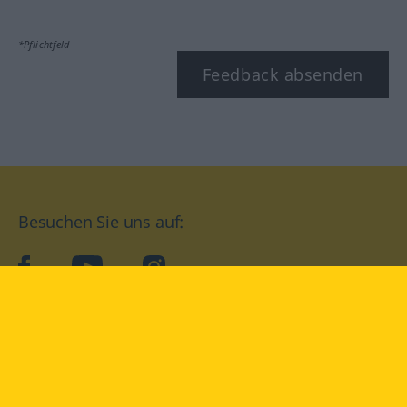
*Pflichtfeld
Feedback absenden
Besuchen Sie uns auf:
facebook
YouTube
Instagram
Langenscheidt