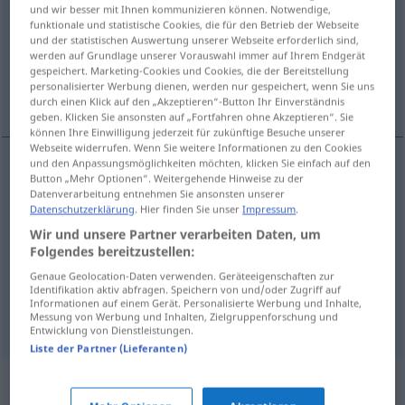
und wir besser mit Ihnen kommunizieren können. Notwendige,
funktionale und statistische Cookies, die für den Betrieb der Webseite
Übersicht aller Übersetzungen
und der statistischen Auswertung unserer Webseite erforderlich sind,
(Für mehr Details die Übersetzung anklicken/antippen)
werden auf Grundlage unserer Vorauswahl immer auf Ihrem Endgerät
gespeichert. Marketing-Cookies und Cookies, die der Bereitstellung
personalisierter Werbung dienen, werden nur gespeichert, wenn Sie uns
Faltung
VerBiegung
Kröpfung
durch einen Klick auf den „Akzeptieren“-Button Ihr Einverständnis
geben. Klicken Sie ansonsten auf „Fortfahren ohne Akzeptieren“. Sie
können Ihre Einwilligung jederzeit für zukünftige Besuche unserer
Webseite widerrufen. Wenn Sie weitere Informationen zu den Cookies
und den Anpassungsmöglichkeiten möchten, klicken Sie einfach auf den
Button „Mehr Optionen“. Weitergehende Hinweise zu der
Faltung
f
piegatura
Datenverarbeitung entnehmen Sie ansonsten unserer
Datenschutzerklärung
. Hier finden Sie unser
Impressum
.
Wir und unsere Partner verarbeiten Daten, um
(Ver)Biegung
f
piegatura
curvatura
Folgendes bereitzustellen:
Genaue Geolocation-Daten verwenden. Geräteeigenschaften zur
Identifikation aktiv abfragen. Speichern von und/oder Zugriff auf
Informationen auf einem Gerät. Personalisierte Werbung und Inhalte,
Kröpfung
f
piegatura
Messung von Werbung und Inhalten, Zielgruppenforschung und
TECH
Entwicklung von Dienstleistungen.
Liste der Partner (Lieferanten)
Synonyme für "piegatura"