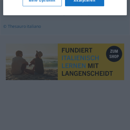
Mehr Optionen
Akzeptieren
curva
,
curvatura
,
flessione
,
gomito
,
piega
© Thesauro italiano