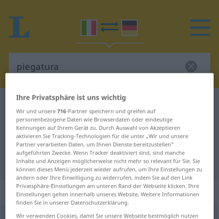
Ihre Privatsphäre ist uns wichtig
Italienisch-Deutsch Wörterbuch
piegatura
Wir und unsere
716
-Partner speichern und greifen auf
Italienisch-Deutsch Übersetzung
personenbezogene Daten wie Browserdaten oder eindeutige
Kennungen auf Ihrem Gerät zu. Durch Auswahl von Akzeptieren
für "piegatura"
aktivieren Sie Tracking-Technologien für die unter „Wir und unsere
Partner verarbeiten Daten, um Ihnen Dienste bereitzustellen“
aufgeführten Zwecke. Wenn Tracker deaktiviert sind, sind manche
Inhalte und Anzeigen möglicherweise nicht mehr so relevant für Sie. Sie
"piegatura" Deutsch Übersetzung
können dieses Menü jederzeit wieder aufrufen, um Ihre Einstellungen zu
ändern oder Ihre Einwilligung zu widerrufen, indem Sie auf den Link
Privatsphäre-Einstellungen am unteren Rand der Webseite klicken. Ihre
„piegatura“
: femminile
Einstellungen gelten innerhalb unseres Website. Weitere Informationen
finden Sie in unserer Datenschutzerklärung.
Wir verwenden Cookies, damit Sie unsere Webseite bestmöglich nutzen
piegatura
[pjegaˈtuːra]
f