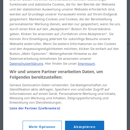
funktionale und statistische Cookies, die für den Betrieb der Webseite
und der statistischen Auswertung unserer Webseite erforderlich sind,
Übersicht aller Übersetzungen
werden auf Grundlage unserer Vorauswahl immer auf Ihrem Endgerät
(Für mehr Details die Übersetzung anklicken/antippen)
gespeichert. Marketing-Cookies und Cookies, die der Bereitstellung
personalisierter Werbung dienen, werden nur gespeichert, wenn Sie uns
durch einen Klick auf den „Akzeptieren“-Button Ihr Einverständnis
l’inghiottire
piegatura a gomito
geben. Klicken Sie ansonsten auf „Fortfahren ohne Akzeptieren“. Sie
können Ihre Einwilligung jederzeit für zukünftige Besuche unserer
Webseite widerrufen. Wenn Sie weitere Informationen zu den Cookies
und den Anpassungsmöglichkeiten möchten, klicken Sie einfach auf den
Button „Mehr Optionen“. Weitergehende Hinweise zu der
Datenverarbeitung entnehmen Sie ansonsten unserer
l’inghiottire
Kröpfung
JAGD
Datenschutzerklärung
. Hier finden Sie unser
Impressum
.
Wir und unsere Partner verarbeiten Daten, um
Folgendes bereitzustellen:
piegatura
f
a
gomito
Kröpfung
TECH
Genaue Geolocation-Daten verwenden. Geräteeigenschaften zur
Identifikation aktiv abfragen. Speichern von und/oder Zugriff auf
Informationen auf einem Gerät. Personalisierte Werbung und Inhalte,
Messung von Werbung und Inhalten, Zielgruppenforschung und
Entwicklung von Dienstleistungen.
Liste der Partner (Lieferanten)
Mehr Optionen
Akzeptieren