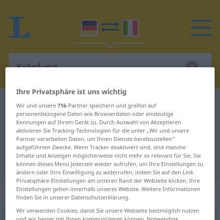
Ihre Privatsphäre ist uns wichtig
Deutsch-Italienisch Wörterbuch
Kröpfung
Wir und unsere
716
-Partner speichern und greifen auf
personenbezogene Daten wie Browserdaten oder eindeutige
Deutsch-Italienisch Übersetzung
Kennungen auf Ihrem Gerät zu. Durch Auswahl von Akzeptieren
aktivieren Sie Tracking-Technologien für die unter „Wir und unsere
für "Kröpfung"
Partner verarbeiten Daten, um Ihnen Dienste bereitzustellen“
aufgeführten Zwecke. Wenn Tracker deaktiviert sind, sind manche
Inhalte und Anzeigen möglicherweise nicht mehr so relevant für Sie. Sie
"Kröpfung" Italienisch Übersetzung
können dieses Menü jederzeit wieder aufrufen, um Ihre Einstellungen zu
ändern oder Ihre Einwilligung zu widerrufen, indem Sie auf den Link
Privatsphäre-Einstellungen am unteren Rand der Webseite klicken. Ihre
Einstellungen gelten innerhalb unseres Website. Weitere Informationen
„Kröpfung“
: Femininum
finden Sie in unserer Datenschutzerklärung.
Wir verwenden Cookies, damit Sie unsere Webseite bestmöglich nutzen
Kröpfung
f
<
Kröpfung
;
-en
>
und wir besser mit Ihnen kommunizieren können. Notwendige,