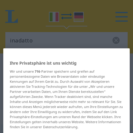
Italienisch-Deutsch Wörterbuch
inadatto
Ihre Privatsphäre ist uns wichtig
Italienisch-Deutsch Übersetzung
Wir und unsere
716
-Partner speichern und greifen auf
personenbezogene Daten wie Browserdaten oder eindeutige
für "inadatto"
Kennungen auf Ihrem Gerät zu. Durch Auswahl von Akzeptieren
aktivieren Sie Tracking-Technologien für die unter „Wir und unsere
Partner verarbeiten Daten, um Ihnen Dienste bereitzustellen“
aufgeführten Zwecke. Wenn Tracker deaktiviert sind, sind manche
"inadatto" Deutsch Übersetzung
Inhalte und Anzeigen möglicherweise nicht mehr so relevant für Sie. Sie
können dieses Menü jederzeit wieder aufrufen, um Ihre Einstellungen zu
ändern oder Ihre Einwilligung zu widerrufen, indem Sie auf den Link
„inadatto“
: aggettivo
Privatsphäre-Einstellungen am unteren Rand der Webseite klicken. Ihre
Einstellungen gelten innerhalb unseres Website. Weitere Informationen
finden Sie in unserer Datenschutzerklärung.
inadatto
[inaˈdatto]
adj