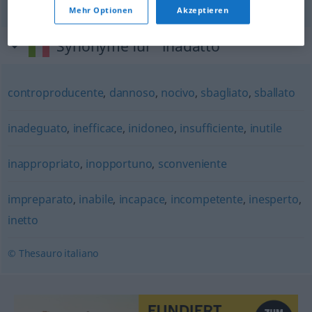
Mehr Optionen
Akzeptieren
Synonyme für "inadatto"
controproducente
,
dannoso
,
nocivo
,
sbagliato
,
sballato
inadeguato
,
inefficace
,
inidoneo
,
insufficiente
,
inutile
inappropriato
,
inopportuno
,
sconveniente
impreparato
,
inabile
,
incapace
,
incompetente
,
inesperto
,
inetto
© Thesauro italiano