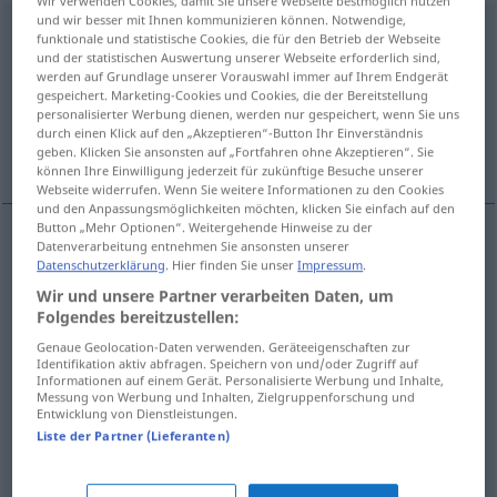
Wir verwenden Cookies, damit Sie unsere Webseite bestmöglich nutzen
und wir besser mit Ihnen kommunizieren können. Notwendige,
incompetente
[iŋkompeˈtɛnte]
adj
funktionale und statistische Cookies, die für den Betrieb der Webseite
und der statistischen Auswertung unserer Webseite erforderlich sind,
Übersicht aller Übersetzungen
werden auf Grundlage unserer Vorauswahl immer auf Ihrem Endgerät
gespeichert. Marketing-Cookies und Cookies, die der Bereitstellung
(Für mehr Details die Übersetzung anklicken/antippen)
personalisierter Werbung dienen, werden nur gespeichert, wenn Sie uns
durch einen Klick auf den „Akzeptieren“-Button Ihr Einverständnis
unfähig
nicht zuständig
geben. Klicken Sie ansonsten auf „Fortfahren ohne Akzeptieren“. Sie
können Ihre Einwilligung jederzeit für zukünftige Besuche unserer
Webseite widerrufen. Wenn Sie weitere Informationen zu den Cookies
und den Anpassungsmöglichkeiten möchten, klicken Sie einfach auf den
Button „Mehr Optionen“. Weitergehende Hinweise zu der
Datenverarbeitung entnehmen Sie ansonsten unserer
Beispiele
Datenschutzerklärung
. Hier finden Sie unser
Impressum
.
essere
incompetente in
materia
Wir und unsere Partner verarbeiten Daten, um
Folgendes bereitzustellen:
kein
Fachmann
sein
Genaue Geolocation-Daten verwenden. Geräteeigenschaften zur
Identifikation aktiv abfragen. Speichern von und/oder Zugriff auf
Informationen auf einem Gerät. Personalisierte Werbung und Inhalte,
Messung von Werbung und Inhalten, Zielgruppenforschung und
Entwicklung von Dienstleistungen.
unfähig
incompetente
incapace
Liste der Partner (Lieferanten)