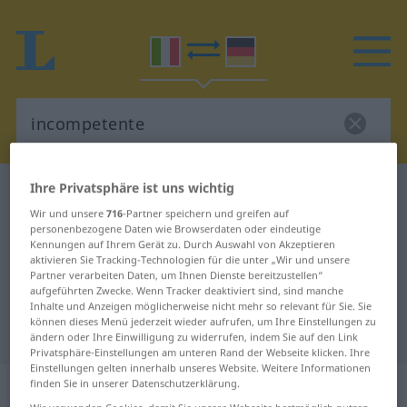
Ihre Privatsphäre ist uns wichtig
Italienisch-Deutsch Wörterbuch
incompetente
Wir und unsere
716
-Partner speichern und greifen auf
Italienisch-Deutsch Übersetzung
personenbezogene Daten wie Browserdaten oder eindeutige
Kennungen auf Ihrem Gerät zu. Durch Auswahl von Akzeptieren
für "incompetente"
aktivieren Sie Tracking-Technologien für die unter „Wir und unsere
Partner verarbeiten Daten, um Ihnen Dienste bereitzustellen“
aufgeführten Zwecke. Wenn Tracker deaktiviert sind, sind manche
"incompetente" Deutsch
Inhalte und Anzeigen möglicherweise nicht mehr so relevant für Sie. Sie
können dieses Menü jederzeit wieder aufrufen, um Ihre Einstellungen zu
Übersetzung
ändern oder Ihre Einwilligung zu widerrufen, indem Sie auf den Link
Privatsphäre-Einstellungen am unteren Rand der Webseite klicken. Ihre
Einstellungen gelten innerhalb unseres Website. Weitere Informationen
„incompetente“
: aggettivo
finden Sie in unserer Datenschutzerklärung.