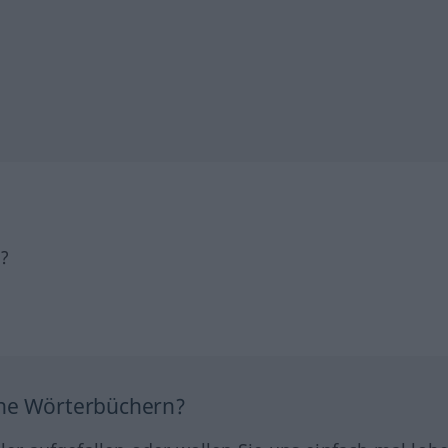
h?
ine Wörterbüchern?