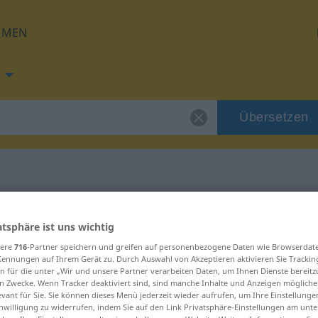
HMEN
Übersetzen
g für "inefficace"
atsphäre ist uns wichtig
sere
716
-Partner speichern und greifen auf personenbezogene Daten wie Browserdat
ung
Kennungen auf Ihrem Gerät zu. Durch Auswahl von Akzeptieren aktivieren Sie Trackin
n für die unter „Wir und unsere Partner verarbeiten Daten, um Ihnen Dienste bereitz
n Zwecke. Wenn Tracker deaktiviert sind, sind manche Inhalte und Anzeigen mögliche
evant für Sie. Sie können dieses Menü jederzeit wieder aufrufen, um Ihre Einstellung
inwilligung zu widerrufen, indem Sie auf den Link Privatsphäre-Einstellungen am unt