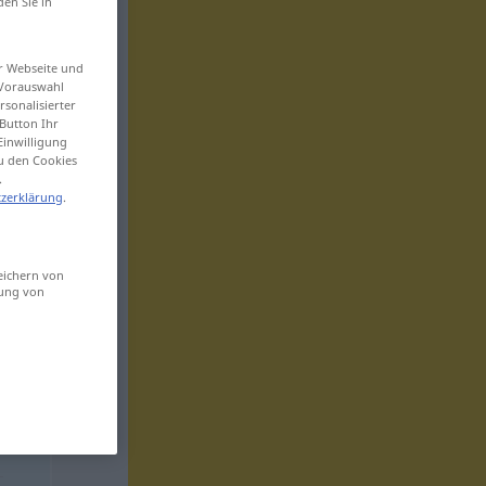
den Sie in
er Webseite und
 Vorauswahl
sonalisierter
Button Ihr
Einwilligung
zu den Cookies
.
zerklärung
.
eichern von
sung von