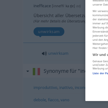
Webseite kli
unserer Dat
inefficace
[inneffiˈkaːʧe]
adj
Wir verwend
Übersicht aller Übersetzungen
kommunizier
der statist
(Für mehr Details die Übersetzung anklicken/an
immer auf I
Werbung die
unwirksam
Einverständ
jederzeit f
und den Anp
Weitergehen
Hier finden
unwirksam
Wir und 
Genaue Geol
und/oder Zu
Werbung und
Synonyme für "inefficace"
Liste der P
improduttivo
,
inattivo
,
inconcludente
,
ine
debole
,
fiacco
,
vano