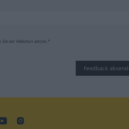
m Sie ein Häkchen setzen.*
Feedback absend
ook
YouTube
Instagram