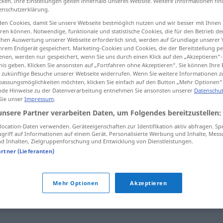
cken. Ihre Einstellungen gelten innerhalb unseres Website. Weitere Informationen fin
enschutzerklärung.
en Cookies, damit Sie unsere Webseite bestmöglich nutzen und wir besser mit Ihnen
en können. Notwendige, funktionale und statistische Cookies, die für den Betrieb d
ischen Auswertung unserer Webseite erforderlich sind, werden auf Grundlage unserer
tippen)
hrem Endgerät gespeichert. Marketing-Cookies und Cookies, die der Bereitstellung per
nen, werden nur gespeichert, wenn Sie uns durch einen Klick auf den „Akzeptieren“-
nis geben. Klicken Sie ansonsten auf „Fortfahren ohne Akzeptieren“. Sie können Ihre 
ür zukünftige Besuche unserer Webseite widerrufen. Wenn Sie weitere Informationen 
assungsmöglichkeiten möchten, klicken Sie einfach auf den Button „Mehr Optionen“
de Hinweise zu der Datenverarbeitung entnehmen Sie ansonsten unserer
Datenschut
 Sie unser
Impressum
.
inefficace
unsere Partner verarbeiten Daten, um Folgendes bereitzustellen:
ocation-Daten verwenden. Geräteeigenschaften zur Identifikation aktiv abfragen. Sp
griff auf Informationen auf einem Gerät. Personalisierte Werbung und Inhalte, Mes
 Inhalten, Zielgruppenforschung und Entwicklung von Dienstleistungen.
artner (Lieferanten)
fficiente
,
inutile
Mehr Optionen
Akzeptieren