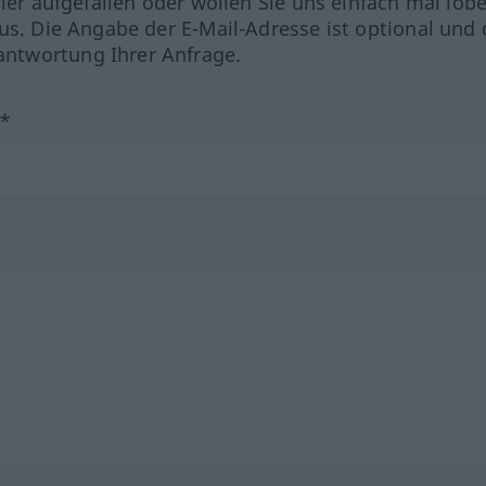
hler aufgefallen oder wollen Sie uns einfach mal lob
us. Die Angabe der E-Mail-Adresse ist optional und 
ntwortung Ihrer Anfrage.
?*