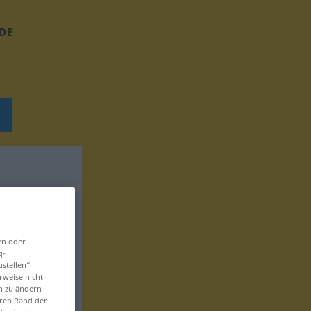
DE
en oder
g-
ustellen“
rweise nicht
en zu ändern
eren Rand der