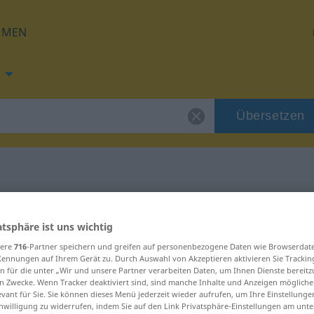
HMEN
Übersetzen
ng für "grida"
atsphäre ist uns wichtig
sere
716
-Partner speichern und greifen auf personenbezogene Daten wie Browserdat
Kennungen auf Ihrem Gerät zu. Durch Auswahl von Akzeptieren aktivieren Sie Trackin
n für die unter „Wir und unsere Partner verarbeiten Daten, um Ihnen Dienste bereitz
n Zwecke. Wenn Tracker deaktiviert sind, sind manche Inhalte und Anzeigen mögliche
evant für Sie. Sie können dieses Menü jederzeit wieder aufrufen, um Ihre Einstellung
inwilligung zu widerrufen, indem Sie auf den Link Privatsphäre-Einstellungen am unt