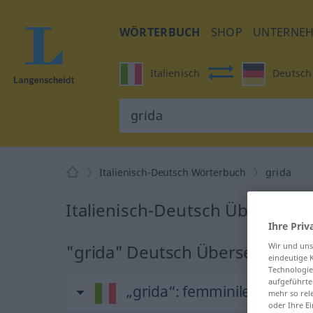
WÖRTERBUCH
SHOP
UNTERNE
Italienisch
Deutsch
Italienisch-Deutsch Wörterbuch
grida
Italienisch-Deutsch Übersetzu
Ihre Priv
"grida" Deutsch Übersetzung
Wir und un
eindeutige 
Technologie
aufgeführte
„grida“
: femminile plurale
mehr so rel
oder Ihre E