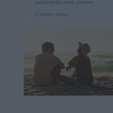
avviso
,
bando
,
editto
,
proclama
© Thesauro italiano