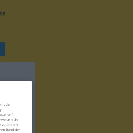
DE
en oder
g-
ustellen“
rweise nicht
en zu ändern
eren Rand der