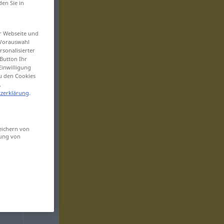
den Sie in
er Webseite und
 Vorauswahl
sonalisierter
Button Ihr
Einwilligung
zu den Cookies
.
zerklärung
.
eichern von
sung von