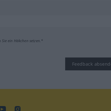
m Sie ein Häkchen setzen.*
Feedback absend
ook
YouTube
Instagram