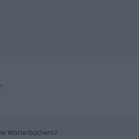
h?
ine Wörterbüchern?