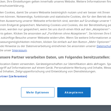
cken. Ihre Einstellungen gelten innerhalb unseres Website. Weitere Informationen fin
enschutzerklärung.
en Cookies, damit Sie unsere Webseite bestmöglich nutzen und wir besser mit Ihnen
en können. Notwendige, funktionale und statistische Cookies, die für den Betrieb d
ischen Auswertung unserer Webseite erforderlich sind, werden auf Grundlage unserer
tippen)
hrem Endgerät gespeichert. Marketing-Cookies und Cookies, die der Bereitstellung per
nen, werden nur gespeichert, wenn Sie uns durch einen Klick auf den „Akzeptieren“-
nis geben. Klicken Sie ansonsten auf „Fortfahren ohne Akzeptieren“. Sie können Ihre 
ür zukünftige Besuche unserer Webseite widerrufen. Wenn Sie weitere Informationen 
grido
grida → siehe „
“
assungsmöglichkeiten möchten, klicken Sie einfach auf den Button „Mehr Optionen“
de Hinweise zu der Datenverarbeitung entnehmen Sie ansonsten unserer
Datenschut
 Sie unser
Impressum
.
unsere Partner verarbeiten Daten, um Folgendes bereitzustellen:
ocation-Daten verwenden. Geräteeigenschaften zur Identifikation aktiv abfragen. Sp
griff auf Informationen auf einem Gerät. Personalisierte Werbung und Inhalte, Mes
 Inhalten, Zielgruppenforschung und Entwicklung von Dienstleistungen.
il
gabbiano
grida
artner (Lieferanten)
Mehr Optionen
Akzeptieren