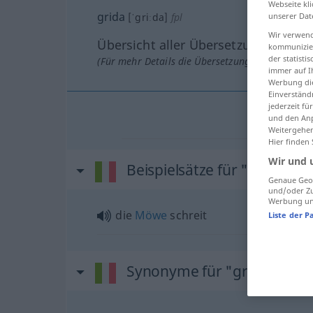
Webseite kli
grida
[ˈgriːda]
fpl
unserer Dat
Wir verwend
Übersicht aller Übersetzungen
kommunizier
der statist
(Für mehr Details die Übersetzung anklicken/an
immer auf I
Werbung die
Einverständ
jederzeit f
und den Anp
Weitergehen
Hier finden
Wir und 
Beispielsätze für "grida"
Genaue Geol
und/oder Zu
Werbung und
die
Möwe
schreit
Liste der P
Synonyme für "grida"