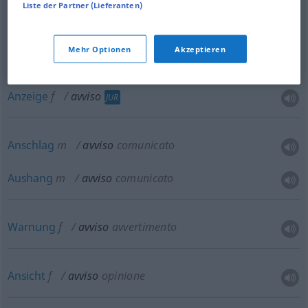
Liste der Partner (Lieferanten)
Meldung
f
avviso
Mehr Optionen
Akzeptieren
Anzeige
f
avviso
JUR
Anschlag
m
avviso
comunicato
Aushang
m
avviso
comunicato
Warnung
f
avviso
avvertimento
Ansicht
f
avviso
opinione