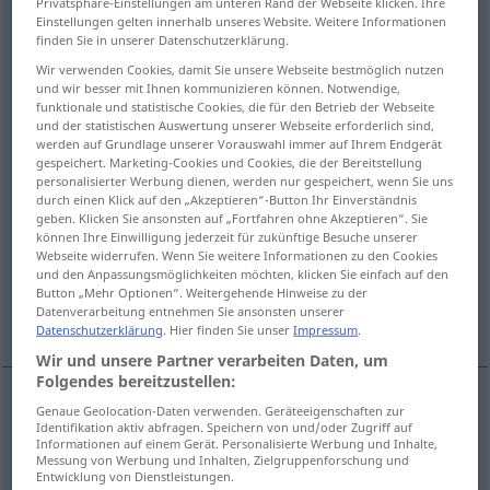
Privatsphäre-Einstellungen am unteren Rand der Webseite klicken. Ihre
Einstellungen gelten innerhalb unseres Website. Weitere Informationen
Übersicht aller Übersetzungen
finden Sie in unserer Datenschutzerklärung.
(Für mehr Details die Übersetzung anklicken/antippen)
Wir verwenden Cookies, damit Sie unsere Webseite bestmöglich nutzen
und wir besser mit Ihnen kommunizieren können. Notwendige,
funktionale und statistische Cookies, die für den Betrieb der Webseite
Benachrichtigung, Meldung,
und der statistischen Auswertung unserer Webseite erforderlich sind,
Bekanntmachung
werden auf Grundlage unserer Vorauswahl immer auf Ihrem Endgerät
gespeichert. Marketing-Cookies und Cookies, die der Bereitstellung
personalisierter Werbung dienen, werden nur gespeichert, wenn Sie uns
Anzeige
Anschlag, Aushang
durch einen Klick auf den „Akzeptieren“-Button Ihr Einverständnis
geben. Klicken Sie ansonsten auf „Fortfahren ohne Akzeptieren“. Sie
können Ihre Einwilligung jederzeit für zukünftige Besuche unserer
Warnung
Ansicht
Webseite widerrufen. Wenn Sie weitere Informationen zu den Cookies
und den Anpassungsmöglichkeiten möchten, klicken Sie einfach auf den
Button „Mehr Optionen“. Weitergehende Hinweise zu der
Datenverarbeitung entnehmen Sie ansonsten unserer
Weitere Beispiele...
Datenschutzerklärung
. Hier finden Sie unser
Impressum
.
Wir und unsere Partner verarbeiten Daten, um
Folgendes bereitzustellen:
Genaue Geolocation-Daten verwenden. Geräteeigenschaften zur
Benachrichtigung
f
avviso
Identifikation aktiv abfragen. Speichern von und/oder Zugriff auf
Informationen auf einem Gerät. Personalisierte Werbung und Inhalte,
Messung von Werbung und Inhalten, Zielgruppenforschung und
Entwicklung von Dienstleistungen.
Bekanntmachung
f
avviso