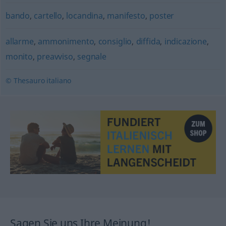
bando
,
cartello
,
locandina
,
manifesto
,
poster
allarme
,
ammonimento
,
consiglio
,
diffida
,
indicazione
,
monito
,
preavviso
,
segnale
© Thesauro italiano
Sagen Sie uns Ihre Meinung!