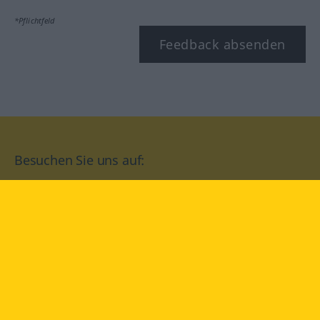
*Pflichtfeld
Feedback absenden
Besuchen Sie uns auf:
facebook
YouTube
Instagram
Langenscheidt