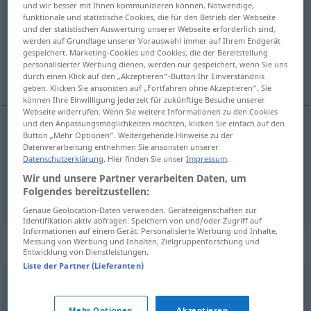
und wir besser mit Ihnen kommunizieren können. Notwendige,
funktionale und statistische Cookies, die für den Betrieb der Webseite
Übersicht aller Übersetzungen
und der statistischen Auswertung unserer Webseite erforderlich sind,
werden auf Grundlage unserer Vorauswahl immer auf Ihrem Endgerät
(Für mehr Details die Übersetzung anklicken/antippen)
gespeichert. Marketing-Cookies und Cookies, die der Bereitstellung
personalisierter Werbung dienen, werden nur gespeichert, wenn Sie uns
Edikt
Erlass
durch einen Klick auf den „Akzeptieren“-Button Ihr Einverständnis
geben. Klicken Sie ansonsten auf „Fortfahren ohne Akzeptieren“. Sie
können Ihre Einwilligung jederzeit für zukünftige Besuche unserer
Webseite widerrufen. Wenn Sie weitere Informationen zu den Cookies
und den Anpassungsmöglichkeiten möchten, klicken Sie einfach auf den
Button „Mehr Optionen“. Weitergehende Hinweise zu der
Edikt
n
editto
Datenverarbeitung entnehmen Sie ansonsten unserer
Datenschutzerklärung
. Hier finden Sie unser
Impressum
.
Wir und unsere Partner verarbeiten Daten, um
Folgendes bereitzustellen:
Erlass
m
editto
legge
Genaue Geolocation-Daten verwenden. Geräteeigenschaften zur
Identifikation aktiv abfragen. Speichern von und/oder Zugriff auf
Informationen auf einem Gerät. Personalisierte Werbung und Inhalte,
Synonyme für "editto"
Messung von Werbung und Inhalten, Zielgruppenforschung und
Entwicklung von Dienstleistungen.
Liste der Partner (Lieferanten)
avviso
,
bando
,
comando
,
decreto
,
legge
,
ordinanza
,
Mehr Optionen
Akzeptieren