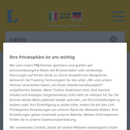
Ihre Privatsphäre ist uns wichtig
Italienisch-Deutsch Wörterbuch
editto
Wir und unsere
716
-Partner speichern und greifen auf
Italienisch-Deutsch Übersetzung
personenbezogene Daten wie Browserdaten oder eindeutige
Kennungen auf Ihrem Gerät zu. Durch Auswahl von Akzeptieren
für "editto"
aktivieren Sie Tracking-Technologien für die unter „Wir und unsere
Partner verarbeiten Daten, um Ihnen Dienste bereitzustellen“
aufgeführten Zwecke. Wenn Tracker deaktiviert sind, sind manche
Inhalte und Anzeigen möglicherweise nicht mehr so relevant für Sie. Sie
"editto" Deutsch Übersetzung
können dieses Menü jederzeit wieder aufrufen, um Ihre Einstellungen zu
ändern oder Ihre Einwilligung zu widerrufen, indem Sie auf den Link
Privatsphäre-Einstellungen am unteren Rand der Webseite klicken. Ihre
„editto“
: maschile
Einstellungen gelten innerhalb unseres Website. Weitere Informationen
finden Sie in unserer Datenschutzerklärung.
Wir verwenden Cookies, damit Sie unsere Webseite bestmöglich nutzen
editto
[eˈditto]
m