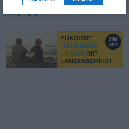
ordine
,
proclama
© Thesauro italiano