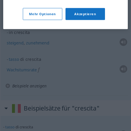
crescita economica
Mehr Optionen
Akzeptieren
n
Wirtschaftswachstum
in crescita
steigend
,
zunehmend
tasso
di crescita
f
Wachstumsrate
Beispiele anzeigen
Beispielsätze für "crescita"
tasso
di crescita