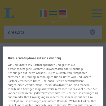
Italienisch-Deutsch Wörterbuch
crescita
Italienisch-Deutsch Übersetzung
Ihre Privatsphäre ist uns wichtig
für "crescita"
Wir und unsere
716
-Partner speichern und greifen auf
personenbezogene Daten wie Browserdaten oder eindeutige
Kennungen auf Ihrem Gerät zu. Durch Auswahl von Akzeptieren
aktivieren Sie Tracking-Technologien für die unter „Wir und unsere
"crescita" Deutsch Übersetzung
Partner verarbeiten Daten, um Ihnen Dienste bereitzustellen“
aufgeführten Zwecke. Wenn Tracker deaktiviert sind, sind manche
Inhalte und Anzeigen möglicherweise nicht mehr so relevant für Sie. Sie
„crescita“
: femminile
können dieses Menü jederzeit wieder aufrufen, um Ihre Einstellungen zu
ändern oder Ihre Einwilligung zu widerrufen, indem Sie auf den Link
Privatsphäre-Einstellungen am unteren Rand der Webseite klicken. Ihre
crescita
Einstellungen gelten innerhalb unseres Website. Weitere Informationen
[ˈkreʃʃita]
f