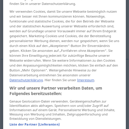
finden Sie in unserer Datenschutzerklärung.
Übersicht aller Übersetzungen
Wir verwenden Cookies, damit Sie unsere Webseite bestmöglich nutzen
und wir besser mit Ihnen kommunizieren können. Notwendige,
(Für mehr Details die Übersetzung anklicken/antippen)
funktionale und statistische Cookies, die für den Betrieb der Webseite
und der statistischen Auswertung unserer Webseite erforderlich sind,
Wachstum, Wuchs
Steigerung
werden auf Grundlage unserer Vorauswahl immer auf Ihrem Endgerät
gespeichert. Marketing-Cookies und Cookies, die der Bereitstellung
personalisierter Werbung dienen, werden nur gespeichert, wenn Sie uns
Weitere Beispiele...
durch einen Klick auf den „Akzeptieren“-Button Ihr Einverständnis
geben. Klicken Sie ansonsten auf „Fortfahren ohne Akzeptieren“. Sie
können Ihre Einwilligung jederzeit für zukünftige Besuche unserer
Webseite widerrufen. Wenn Sie weitere Informationen zu den Cookies
und den Anpassungsmöglichkeiten möchten, klicken Sie einfach auf den
Button „Mehr Optionen“. Weitergehende Hinweise zu der
Wachstum
n
crescita
Datenverarbeitung entnehmen Sie ansonsten unserer
Datenschutzerklärung
. Hier finden Sie unser
Impressum
.
Wir und unsere Partner verarbeiten Daten, um
Wuchs
m
crescita
Folgendes bereitzustellen:
Genaue Geolocation-Daten verwenden. Geräteeigenschaften zur
Identifikation aktiv abfragen. Speichern von und/oder Zugriff auf
Steigerung
f
crescita
aumento
Informationen auf einem Gerät. Personalisierte Werbung und Inhalte,
Messung von Werbung und Inhalten, Zielgruppenforschung und
Entwicklung von Dienstleistungen.
Liste der Partner (Lieferanten)
Beispiele