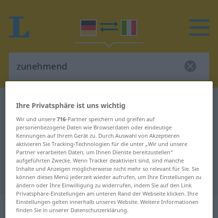
Deutsch-Italienisch Wörterbuch
zunehmend
Ihre Privatsphäre ist uns wichtig
Deutsch-Italienisch Übersetzung
Wir und unsere
716
-Partner speichern und greifen auf
personenbezogene Daten wie Browserdaten oder eindeutige
für "zunehmend"
Kennungen auf Ihrem Gerät zu. Durch Auswahl von Akzeptieren
aktivieren Sie Tracking-Technologien für die unter „Wir und unsere
Partner verarbeiten Daten, um Ihnen Dienste bereitzustellen“
"zunehmend" Italienisch
aufgeführten Zwecke. Wenn Tracker deaktiviert sind, sind manche
Inhalte und Anzeigen möglicherweise nicht mehr so relevant für Sie. Sie
Übersetzung
können dieses Menü jederzeit wieder aufrufen, um Ihre Einstellungen zu
ändern oder Ihre Einwilligung zu widerrufen, indem Sie auf den Link
Privatsphäre-Einstellungen am unteren Rand der Webseite klicken. Ihre
Einstellungen gelten innerhalb unseres Website. Weitere Informationen
„zunehmend“
: Adjektiv
finden Sie in unserer Datenschutzerklärung.