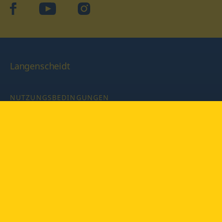
facebook
YouTube
Instagram
Langenscheidt
NUTZUNGSBEDINGUNGEN
DATENSCHUTZBESTIMMUNGEN
IMPRESSUM
PRIVATSPHÄRE-EINSTELLUNGEN
LATEINWÖRTERBUCH MIT CODE
Copyright © 2026 PONS Langenscheidt GmbH, Alle Rechte
vorbehalten.