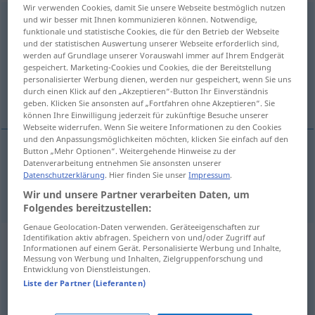
Wir verwenden Cookies, damit Sie unsere Webseite bestmöglich nutzen
zunehmend
und wir besser mit Ihnen kommunizieren können. Notwendige,
adj
funktionale und statistische Cookies, die für den Betrieb der Webseite
und der statistischen Auswertung unserer Webseite erforderlich sind,
Übersicht aller Übersetzungen
werden auf Grundlage unserer Vorauswahl immer auf Ihrem Endgerät
(Für mehr Details die Übersetzung anklicken/antippen)
gespeichert. Marketing-Cookies und Cookies, die der Bereitstellung
personalisierter Werbung dienen, werden nur gespeichert, wenn Sie uns
durch einen Klick auf den „Akzeptieren“-Button Ihr Einverständnis
crescente
geben. Klicken Sie ansonsten auf „Fortfahren ohne Akzeptieren“. Sie
können Ihre Einwilligung jederzeit für zukünftige Besuche unserer
Webseite widerrufen. Wenn Sie weitere Informationen zu den Cookies
und den Anpassungsmöglichkeiten möchten, klicken Sie einfach auf den
Button „Mehr Optionen“. Weitergehende Hinweise zu der
Datenverarbeitung entnehmen Sie ansonsten unserer
crescente
zunehmend
Datenschutzerklärung
. Hier finden Sie unser
Impressum
.
Wir und unsere Partner verarbeiten Daten, um
Folgendes bereitzustellen:
Genaue Geolocation-Daten verwenden. Geräteeigenschaften zur
Identifikation aktiv abfragen. Speichern von und/oder Zugriff auf
„zunehmend“
: Adverb
Informationen auf einem Gerät. Personalisierte Werbung und Inhalte,
Messung von Werbung und Inhalten, Zielgruppenforschung und
Entwicklung von Dienstleistungen.
zunehmend
adv
Liste der Partner (Lieferanten)
Übersicht aller Übersetzungen