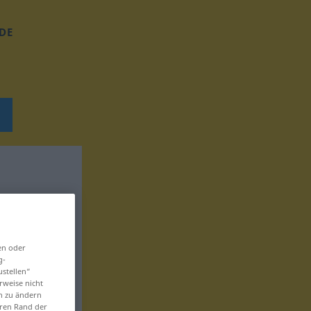
DE
en oder
g-
ustellen“
rweise nicht
en zu ändern
eren Rand der