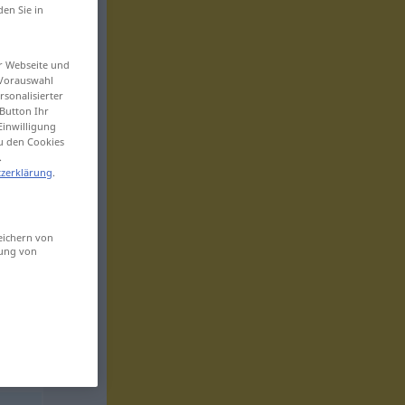
den Sie in
er Webseite und
 Vorauswahl
sonalisierter
Button Ihr
Einwilligung
zu den Cookies
.
zerklärung
.
eichern von
sung von