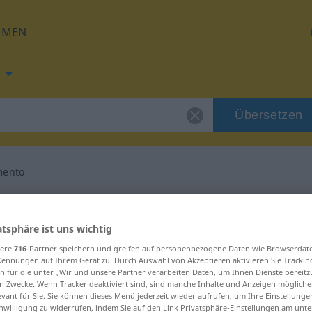
HMEN
Übersetzen
mento
ng für "ingrandimento"
atsphäre ist uns wichtig
setzung
sere
716
-Partner speichern und greifen auf personenbezogene Daten wie Browserdat
Kennungen auf Ihrem Gerät zu. Durch Auswahl von Akzeptieren aktivieren Sie Trackin
n für die unter „Wir und unsere Partner verarbeiten Daten, um Ihnen Dienste bereitz
n Zwecke. Wenn Tracker deaktiviert sind, sind manche Inhalte und Anzeigen mögliche
evant für Sie. Sie können dieses Menü jederzeit wieder aufrufen, um Ihre Einstellung
inwilligung zu widerrufen, indem Sie auf den Link Privatsphäre-Einstellungen am unt