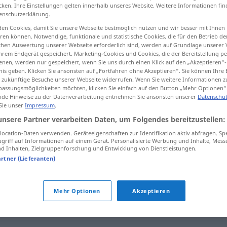
cken. Ihre Einstellungen gelten innerhalb unseres Website. Weitere Informationen fin
enschutzerklärung.
en Cookies, damit Sie unsere Webseite bestmöglich nutzen und wir besser mit Ihnen
en können. Notwendige, funktionale und statistische Cookies, die für den Betrieb d
tippen)
ischen Auswertung unserer Webseite erforderlich sind, werden auf Grundlage unserer
hrem Endgerät gespeichert. Marketing-Cookies und Cookies, die der Bereitstellung per
nen, werden nur gespeichert, wenn Sie uns durch einen Klick auf den „Akzeptieren“-
ergrößerung
nis geben. Klicken Sie ansonsten auf „Fortfahren ohne Akzeptieren“. Sie können Ihre 
ür zukünftige Besuche unserer Webseite widerrufen. Wenn Sie weitere Informationen 
assungsmöglichkeiten möchten, klicken Sie einfach auf den Button „Mehr Optionen“
de Hinweise zu der Datenverarbeitung entnehmen Sie ansonsten unserer
Datenschut
 Sie unser
Impressum
.
ingrandimento
unsere Partner verarbeiten Daten, um Folgendes bereitzustellen:
ocation-Daten verwenden. Geräteeigenschaften zur Identifikation aktiv abfragen. Sp
ingrandimento
sviluppo
griff auf Informationen auf einem Gerät. Personalisierte Werbung und Inhalte, Mes
 Inhalten, Zielgruppenforschung und Entwicklung von Dienstleistungen.
artner (Lieferanten)
ingrandimento
FOTO
OPT
Mehr Optionen
Akzeptieren
nto"