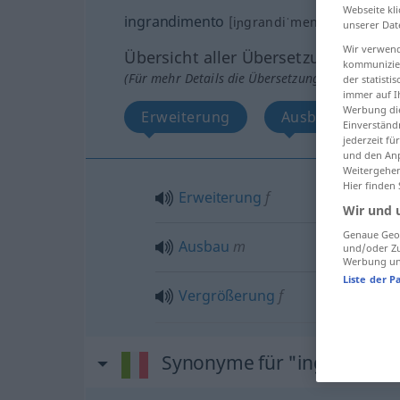
Webseite kli
ingrandimento
[iɲgrandiˈmento]
m
unserer Dat
Wir verwend
Übersicht aller Übersetzungen
kommunizier
(Für mehr Details die Übersetzung anklicken/an
der statist
immer auf I
Werbung die
Erweiterung
Ausbau
V
Einverständ
jederzeit f
und den Anp
Weitergehen
Hier finden
Erweiterung
f
Wir und 
Genaue Geol
Ausbau
m
und/oder Zu
Werbung und
Liste der P
Vergrößerung
f
Synonyme für "ingrandime