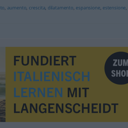
to
,
aumento
,
crescita
,
dilatamento
,
espansione
,
estensione
,