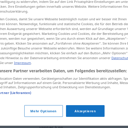
inwilligung zu widerrufen, indem Sie auf den Link Privatsphäre-Einstellungen am unt
cken. Ihre Einstellungen gelten innerhalb unseres Website. Weitere Informationen fin
enschutzerklärung.
en Cookies, damit Sie unsere Webseite bestmöglich nutzen und wir besser mit Ihnen
en können. Notwendige, funktionale und statistische Cookies, die für den Betrieb d
tippen)
ischen Auswertung unserer Webseite erforderlich sind, werden auf Grundlage unserer
hrem Endgerät gespeichert. Marketing-Cookies und Cookies, die der Bereitstellung per
nen, werden nur gespeichert, wenn Sie uns durch einen Klick auf den „Akzeptieren“-
nis geben. Klicken Sie ansonsten auf „Fortfahren ohne Akzeptieren“. Sie können Ihre 
ür zukünftige Besuche unserer Webseite widerrufen. Wenn Sie weitere Informationen 
assungsmöglichkeiten möchten, klicken Sie einfach auf den Button „Mehr Optionen“
de Hinweise zu der Datenverarbeitung entnehmen Sie ansonsten unserer
Datenschut
vanne
 Sie unser
Impressum
.
TECH
unsere Partner verarbeiten Daten, um Folgendes bereitzustellen:
ocation-Daten verwenden. Geräteeigenschaften zur Identifikation aktiv abfragen. Sp
vanne
griff auf Informationen auf einem Gerät. Personalisierte Werbung und Inhalte, Mes
 Inhalten, Zielgruppenforschung und Entwicklung von Dienstleistungen.
artner (Lieferanten)
vanne
FAM
Mehr Optionen
Akzeptieren
envoyer
,
lancer
une
vanne, des
vannes à
qn