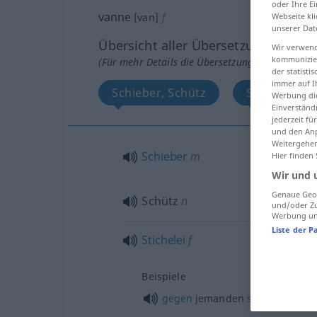
oder Ihre E
vanne
Webseite kli
[van]
f
unserer Dat
Übersicht aller Übersetzungen
Wir verwend
kommunizier
(Für mehr Details die Übersetzung anklicken/an
der statist
immer auf I
Schieber, Schütz
Stichelei
Werbung die
Einverständ
jederzeit f
und den Anp
Weitergehen
Schieber
m
Hier finden
Wir und 
Genaue Geol
Schütz
n
und/oder Zu
Werbung und
Liste der P
Stichelei
f
Beispiele
gegen
jemanden
sticheln