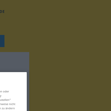
DE
en oder
g-
ustellen“
rweise nicht
en zu ändern