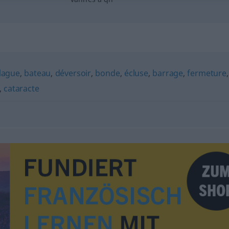
lague
,
bateau
,
déversoir
,
bonde
,
écluse
,
barrage
,
fermeture
,
,
cataracte