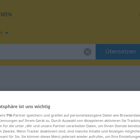
HMEN
h
Übersetzen
ung für "vanne"
atsphäre ist uns wichtig
sere
716
-Partner speichern und greifen auf personenbezogene Daten wie Browserdat
Kennungen auf Ihrem Gerät zu. Durch Auswahl von Akzeptieren aktivieren Sie Trackin
n für die unter „Wir und unsere Partner verarbeiten Daten, um Ihnen Dienste bereitz
n Zwecke. Wenn Tracker deaktiviert sind, sind manche Inhalte und Anzeigen mögliche
evant für Sie. Sie können dieses Menü jederzeit wieder aufrufen, um Ihre Einstellung