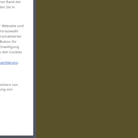
eren Rand der
den Sie in
er Webseite und
 Vorauswahl
sonalisierter
Button Ihr
Einwilligung
zu den Cookies
.
zerklärung
.
eichern von
sung von