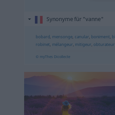
Synonyme für "vanne"
bobard
,
mensonge
,
canular
,
boniment
,
b
robinet
,
mélangeur
,
mitigeur
,
obturateur
© myThes Dicollecte