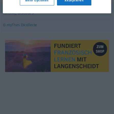
Mehr Optionen
Akzeptieren
tartine
,
discours
© myThes Dicollecte