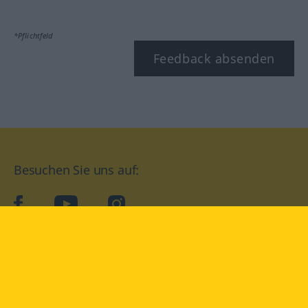
*Pflichtfeld
Feedback absenden
Besuchen Sie uns auf:
facebook
YouTube
Instagram
Langenscheidt