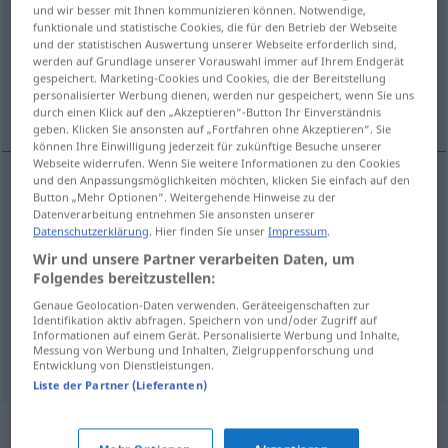
und wir besser mit Ihnen kommunizieren können. Notwendige,
funktionale und statistische Cookies, die für den Betrieb der Webseite
Übersicht aller Übersetzungen
und der statistischen Auswertung unserer Webseite erforderlich sind,
(Für mehr Details die Übersetzung anklicken/antippen)
werden auf Grundlage unserer Vorauswahl immer auf Ihrem Endgerät
gespeichert. Marketing-Cookies und Cookies, die der Bereitstellung
personalisierter Werbung dienen, werden nur gespeichert, wenn Sie uns
Toast
Trinkspruch, Toast
durch einen Klick auf den „Akzeptieren“-Button Ihr Einverständnis
geben. Klicken Sie ansonsten auf „Fortfahren ohne Akzeptieren“. Sie
können Ihre Einwilligung jederzeit für zukünftige Besuche unserer
Webseite widerrufen. Wenn Sie weitere Informationen zu den Cookies
und den Anpassungsmöglichkeiten möchten, klicken Sie einfach auf den
Button „Mehr Optionen“. Weitergehende Hinweise zu der
Toast
m
toast
(≈ pain grillé)
Datenverarbeitung entnehmen Sie ansonsten unserer
Datenschutzerklärung
. Hier finden Sie unser
Impressum
.
Wir und unsere Partner verarbeiten Daten, um
Trinkspruch
m
toast
avant de boire
Folgendes bereitzustellen:
Genaue Geolocation-Daten verwenden. Geräteeigenschaften zur
Identifikation aktiv abfragen. Speichern von und/oder Zugriff auf
Toast
m
toast
avant de boire
Informationen auf einem Gerät. Personalisierte Werbung und Inhalte,
Messung von Werbung und Inhalten, Zielgruppenforschung und
Entwicklung von Dienstleistungen.
Liste der Partner (Lieferanten)
Synonyme für "toast"