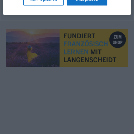
porter
un
toast
à
qn