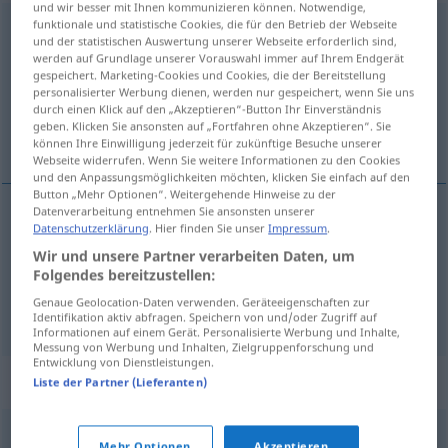
und wir besser mit Ihnen kommunizieren können. Notwendige,
funktionale und statistische Cookies, die für den Betrieb der Webseite
ausbringen
v/t
<
irr
>
und der statistischen Auswertung unserer Webseite erforderlich sind,
werden auf Grundlage unserer Vorauswahl immer auf Ihrem Endgerät
Übersicht aller Übersetzungen
gespeichert. Marketing-Cookies und Cookies, die der Bereitstellung
(Für mehr Details die Übersetzung anklicken/antippen)
personalisierter Werbung dienen, werden nur gespeichert, wenn Sie uns
durch einen Klick auf den „Akzeptieren“-Button Ihr Einverständnis
geben. Klicken Sie ansonsten auf „Fortfahren ohne Akzeptieren“. Sie
porter un toast à
können Ihre Einwilligung jederzeit für zukünftige Besuche unserer
Webseite widerrufen. Wenn Sie weitere Informationen zu den Cookies
und den Anpassungsmöglichkeiten möchten, klicken Sie einfach auf den
Button „Mehr Optionen“. Weitergehende Hinweise zu der
Datenverarbeitung entnehmen Sie ansonsten unserer
Beispiele
Datenschutzerklärung
. Hier finden Sie unser
Impressum
.
einen
Trinkspruch
auf jemanden ausbringen
Wir und unsere Partner verarbeiten Daten, um
Folgendes bereitzustellen:
porter
un
toast
à
qn
Genaue Geolocation-Daten verwenden. Geräteeigenschaften zur
Identifikation aktiv abfragen. Speichern von und/oder Zugriff auf
Informationen auf einem Gerät. Personalisierte Werbung und Inhalte,
Messung von Werbung und Inhalten, Zielgruppenforschung und
Entwicklung von Dienstleistungen.
Beispielsätze für "ausbringen"
Liste der Partner (Lieferanten)
einen
Trinkspruch
auf jemanden ausbringen
Mehr Optionen
Akzeptieren