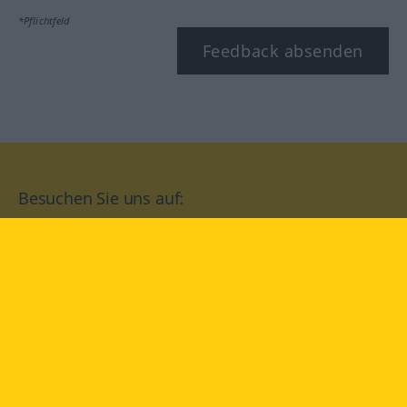
*Pflichtfeld
Feedback absenden
Besuchen Sie uns auf:
facebook
YouTube
Instagram
Langenscheidt
NUTZUNGSBEDINGUNGEN