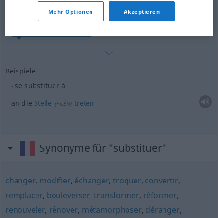
(Für mehr Details die Übersetzung anklicken/antippen)
Mehr Optionen
Akzeptieren
an die Stelle treten
Beispiele
se substituer à
an die
Stelle
treten
(
+GÉN
)
Synonyme für "substituer"
changer
,
modifier
,
échanger
,
troquer
,
convertir
,
remplacer
,
bouleverser
,
transformer
,
réformer
,
renouveler
,
rénover
,
métamorphoser
,
déranger
,