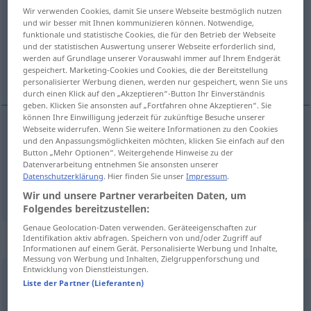
Wir verwenden Cookies, damit Sie unsere Webseite bestmöglich nutzen
und wir besser mit Ihnen kommunizieren können. Notwendige,
Übersicht aller Übersetzungen
funktionale und statistische Cookies, die für den Betrieb der Webseite
(Für mehr Details die Übersetzung anklicken/antippen)
und der statistischen Auswertung unserer Webseite erforderlich sind,
werden auf Grundlage unserer Vorauswahl immer auf Ihrem Endgerät
gespeichert. Marketing-Cookies und Cookies, die der Bereitstellung
ersetzen
personalisierter Werbung dienen, werden nur gespeichert, wenn Sie uns
durch einen Klick auf den „Akzeptieren“-Button Ihr Einverständnis
geben. Klicken Sie ansonsten auf „Fortfahren ohne Akzeptieren“. Sie
können Ihre Einwilligung jederzeit für zukünftige Besuche unserer
Webseite widerrufen. Wenn Sie weitere Informationen zu den Cookies
und den Anpassungsmöglichkeiten möchten, klicken Sie einfach auf den
ersetzen
(
das Original durch eine Kopie
)
Button „Mehr Optionen“. Weitergehende Hinweise zu der
Datenverarbeitung entnehmen Sie ansonsten unserer
substituer
une copie à l’original
Datenschutzerklärung
. Hier finden Sie unser
Impressum
.
Wir und unsere Partner verarbeiten Daten, um
Folgendes bereitzustellen:
Genaue Geolocation-Daten verwenden. Geräteeigenschaften zur
„substituer“
: verbe pronominal
Identifikation aktiv abfragen. Speichern von und/oder Zugriff auf
Informationen auf einem Gerät. Personalisierte Werbung und Inhalte,
Messung von Werbung und Inhalten, Zielgruppenforschung und
Entwicklung von Dienstleistungen.
substituer
[sypstitɥe]
v/pr
Liste der Partner (Lieferanten)
Übersicht aller Übersetzungen