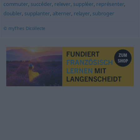
commuter
,
succéder
,
relever
,
suppléer
,
représenter
,
doubler
,
supplanter
,
alterner
,
relayer
,
subroger
© myThes Dicollecte