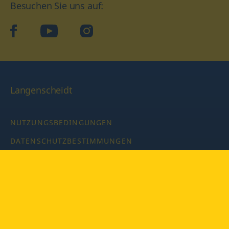
Besuchen Sie uns auf:
facebook
YouTube
Instagram
Langenscheidt
NUTZUNGSBEDINGUNGEN
DATENSCHUTZBESTIMMUNGEN
IMPRESSUM
PRIVATSPHÄRE-EINSTELLUNGEN
LATEINWÖRTERBUCH MIT CODE
Copyright © 2026 PONS Langenscheidt GmbH, Alle Rechte