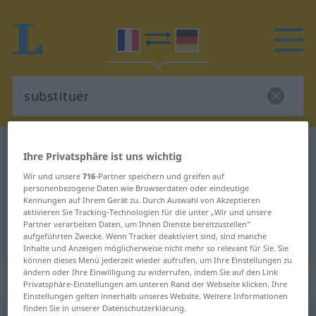
Französisch-Deutsch Wörterbuch
substituer
Ihre Privatsphäre ist uns wichtig
Französisch-Deutsch Übersetzung
Wir und unsere
716
-Partner speichern und greifen auf
personenbezogene Daten wie Browserdaten oder eindeutige
für "substituer"
Kennungen auf Ihrem Gerät zu. Durch Auswahl von Akzeptieren
aktivieren Sie Tracking-Technologien für die unter „Wir und unsere
Partner verarbeiten Daten, um Ihnen Dienste bereitzustellen“
"substituer" Deutsch Übersetzung
aufgeführten Zwecke. Wenn Tracker deaktiviert sind, sind manche
Inhalte und Anzeigen möglicherweise nicht mehr so relevant für Sie. Sie
können dieses Menü jederzeit wieder aufrufen, um Ihre Einstellungen zu
ändern oder Ihre Einwilligung zu widerrufen, indem Sie auf den Link
„substituer“
: verbe transitif
Privatsphäre-Einstellungen am unteren Rand der Webseite klicken. Ihre
Einstellungen gelten innerhalb unseres Website. Weitere Informationen
finden Sie in unserer Datenschutzerklärung.
substituer
[sypstitɥe]
v/t