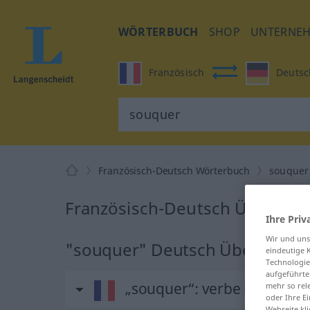
WÖRTERBUCH
SHOP
UNTERNE
Französisch
Deutsc
Französisch-Deutsch Wörterbuch
souquer
Französisch-Deutsch Übersetz
Ihre Priv
Wir und un
"souquer" Deutsch Übersetzu
eindeutige 
Technologie
aufgeführte
„souquer“
: verbe intransitif
mehr so rel
oder Ihre E
Webseite kli