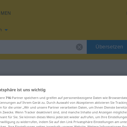
HMEN
h
Übersetzen
ung für "souquer"
atsphäre ist uns wichtig
sere
716
-Partner speichern und greifen auf personenbezogene Daten wie Browserdat
ng
Kennungen auf Ihrem Gerät zu. Durch Auswahl von Akzeptieren aktivieren Sie Trackin
n für die unter „Wir und unsere Partner verarbeiten Daten, um Ihnen Dienste bereitz
n Zwecke. Wenn Tracker deaktiviert sind, sind manche Inhalte und Anzeigen mögliche
evant für Sie. Sie können dieses Menü jederzeit wieder aufrufen, um Ihre Einstellung
inwilligung zu widerrufen, indem Sie auf den Link Privatsphäre-Einstellungen am unt
cken. Ihre Einstellungen gelten innerhalb unseres Website. Weitere Informationen fin