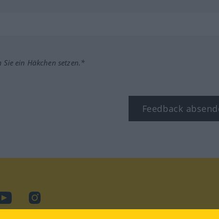
m Sie ein Häkchen setzen.*
Feedback absend
ook
YouTube
Instagram