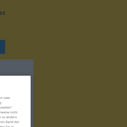
DE
en oder
g-
ustellen“
rweise nicht
en zu ändern
eren Rand der
den Sie in