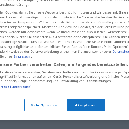
enschutzerklärung.
en Cookies, damit Sie unsere Webseite bestmöglich nutzen und wir besser mit Ihnen
en können. Notwendige, funktionale und statistische Cookies, die für den Betrieb d
ischen Auswertung unserer Webseite erforderlich sind, werden auf Grundlage unserer
tippen)
hrem Endgerät gespeichert. Marketing-Cookies und Cookies, die der Bereitstellung per
nen, werden nur gespeichert, wenn Sie uns durch einen Klick auf den „Akzeptieren“-
nis geben. Klicken Sie ansonsten auf „Fortfahren ohne Akzeptieren“. Sie können Ihre 
ür zukünftige Besuche unserer Webseite widerrufen. Wenn Sie weitere Informationen 
assungsmöglichkeiten möchten, klicken Sie einfach auf den Button „Mehr Optionen“
de Hinweise zu der Datenverarbeitung entnehmen Sie ansonsten unserer
Datenschut
 Sie unser
Impressum
.
unsere Partner verarbeiten Daten, um Folgendes bereitzustellen:
souquer
ferme
MAR
ocation-Daten verwenden. Geräteeigenschaften zur Identifikation aktiv abfragen. Sp
griff auf Informationen auf einem Gerät. Personalisierte Werbung und Inhalte, Mes
 Inhalten, Zielgruppenforschung und Entwicklung von Dienstleistungen.
artner (Lieferanten)
Mehr Optionen
Akzeptieren