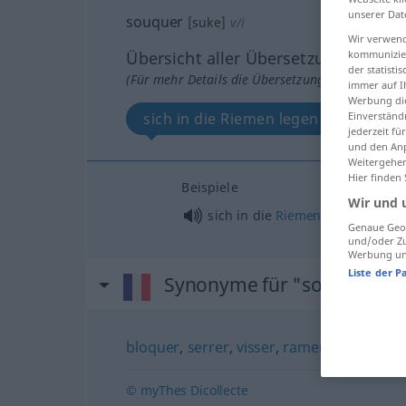
unserer Dat
souquer
[suke]
v/i
Wir verwend
kommunizier
Übersicht aller Übersetzungen
der statist
(Für mehr Details die Übersetzung anklicken/an
immer auf I
Werbung die
Einverständ
sich in die Riemen legen
jederzeit f
und den Anp
Weitergehen
Hier finden
Beispiele
Wir und 
sich in die
Riemen
legen
Genaue Geol
und/oder Zu
Werbung und
Liste der P
Synonyme für "souquer"
bloquer
,
serrer
,
visser
,
ramer
© myThes Dicollecte