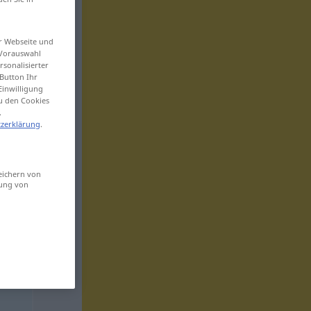
er Webseite und
 Vorauswahl
sonalisierter
Button Ihr
Einwilligung
zu den Cookies
.
zerklärung
.
eichern von
sung von