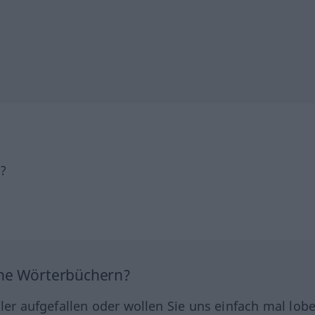
h?
ine Wörterbüchern?
hler aufgefallen oder wollen Sie uns einfach mal lob