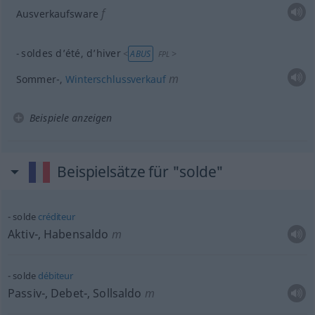
f
Ausverkaufsware
soldes d’été, d’hiver
<
>
ABUS
FPL
m
Sommer-,
Winterschlussverkauf
Beispiele anzeigen
Beispielsätze für "solde"
solde
créditeur
Aktiv-, Habensaldo
m
solde
débiteur
Passiv-, Debet-, Sollsaldo
m