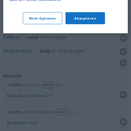
Saldo, Restbetrag
Weitere Beispiele...
Mehr Optionen
Akzeptieren
Saldo
m
solde
d’un compte
Restbetrag
m
solde
(≈ reste à payer)
Beispiele
pl
soldes
ventes
<
>
ABUS
FPL
m
Schluss-,
Ausverkauf
pl
soldes
marchandises
<
>
ABUS
FPL
mpl
Restposten