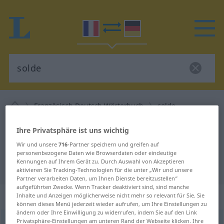
Französisch-Deutsch Wörterbuch
solde
Französisch-Deutsch Übersetzung
Ihre Privatsphäre ist uns wichtig
für "solde"
Wir und unsere
716
-Partner speichern und greifen auf
personenbezogene Daten wie Browserdaten oder eindeutige
Kennungen auf Ihrem Gerät zu. Durch Auswahl von Akzeptieren
"solde" Deutsch Übersetzung
aktivieren Sie Tracking-Technologien für die unter „Wir und unsere
Partner verarbeiten Daten, um Ihnen Dienste bereitzustellen“
aufgeführten Zwecke. Wenn Tracker deaktiviert sind, sind manche
„solde“
: féminin
Inhalte und Anzeigen möglicherweise nicht mehr so relevant für Sie. Sie
können dieses Menü jederzeit wieder aufrufen, um Ihre Einstellungen zu
ändern oder Ihre Einwilligung zu widerrufen, indem Sie auf den Link
Privatsphäre-Einstellungen am unteren Rand der Webseite klicken. Ihre
solde
[sɔld]
f