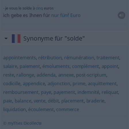
je vous le solde à
cinq
euros
ich gebe es Ihnen für
nur
fünf
Euro
Synonyme für "solde"
appointements
,
rétribution
,
rémunération
,
traitement
,
salaire
,
paiement
,
émoluments
,
complément
,
appoint
,
reste
,
rallonge
,
addenda
,
annexe
,
post-scriptum
,
codicille
,
appendice
,
adjonction
,
prime
,
acquittement
,
remboursement
,
paye
,
payement
,
indemnité
,
reliquat
,
paie
,
balance
,
vente
,
débit
,
placement
,
braderie
,
liquidation
,
écoulement
,
commerce
© myThes Dicollecte