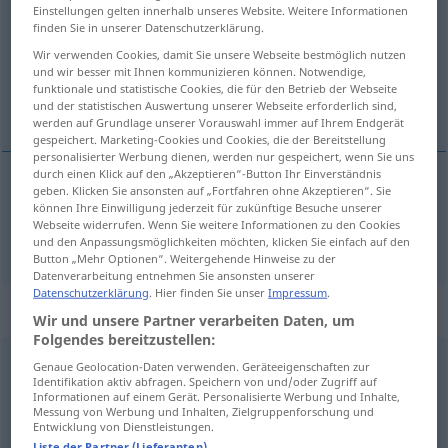
Einstellungen gelten innerhalb unseres Website. Weitere Informationen
finden Sie in unserer Datenschutzerklärung.
Übersicht aller Übersetzungen
Wir verwenden Cookies, damit Sie unsere Webseite bestmöglich nutzen
(Für mehr Details die Übersetzung anklicken/antippen)
und wir besser mit Ihnen kommunizieren können. Notwendige,
funktionale und statistische Cookies, die für den Betrieb der Webseite
Wehrsold
und der statistischen Auswertung unserer Webseite erforderlich sind,
werden auf Grundlage unserer Vorauswahl immer auf Ihrem Endgerät
gespeichert. Marketing-Cookies und Cookies, die der Bereitstellung
personalisierter Werbung dienen, werden nur gespeichert, wenn Sie uns
durch einen Klick auf den „Akzeptieren“-Button Ihr Einverständnis
geben. Klicken Sie ansonsten auf „Fortfahren ohne Akzeptieren“. Sie
(Wehr)Sold
m
solde
können Ihre Einwilligung jederzeit für zukünftige Besuche unserer
MIL
Webseite widerrufen. Wenn Sie weitere Informationen zu den Cookies
und den Anpassungsmöglichkeiten möchten, klicken Sie einfach auf den
Button „Mehr Optionen“. Weitergehende Hinweise zu der
Datenverarbeitung entnehmen Sie ansonsten unserer
Datenschutzerklärung
. Hier finden Sie unser
Impressum
.
„solde“
: masculin
Wir und unsere Partner verarbeiten Daten, um
Folgendes bereitzustellen:
solde
m
Genaue Geolocation-Daten verwenden. Geräteeigenschaften zur
Identifikation aktiv abfragen. Speichern von und/oder Zugriff auf
Informationen auf einem Gerät. Personalisierte Werbung und Inhalte,
Übersicht aller Übersetzungen
Messung von Werbung und Inhalten, Zielgruppenforschung und
Entwicklung von Dienstleistungen.
(Für mehr Details die Übersetzung anklicken/antippen)
Liste der Partner (Lieferanten)