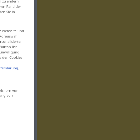
en zu ändern
eren Rand der
den Sie in
er Webseite und
 Vorauswahl
sonalisierter
Button Ihr
Einwilligung
zu den Cookies
.
zerklärung
.
eichern von
sung von