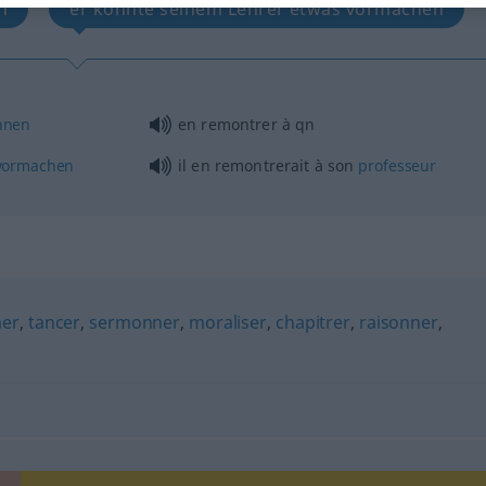
n
er könnte seinem Lehrer etwas vormachen
nnen
en remontrer à
qn
vormachen
il en remontrerait à son
professeur
mer
,
tancer
,
sermonner
,
moraliser
,
chapitrer
,
raisonner
,