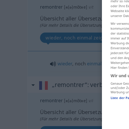
mehr so rel
remontrer
oder Ihre E
[ʀ(ə)mõtʀe]
v/t
Webseite kli
unserer Dat
Übersicht aller Übersetzungen
Wir verwend
(Für mehr Details die Übersetzung anklicken/an
kommunizier
der statist
wieder, noch einmal zeigen
immer auf I
Werbung die
Einverständ
jederzeit f
und den Anp
wieder
, noch
einmal
zeigen
Weitergehen
Hier finden
Wir und 
„remontrer“
: verbe intransi
Genaue Geol
und/oder Zu
Werbung und
Liste der P
remontrer
[ʀ(ə)mõtʀe]
v/i
Übersicht aller Übersetzungen
(Für mehr Details die Übersetzung anklicken/an