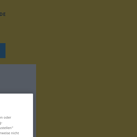
DE
en oder
g-
ustellen“
rweise nicht