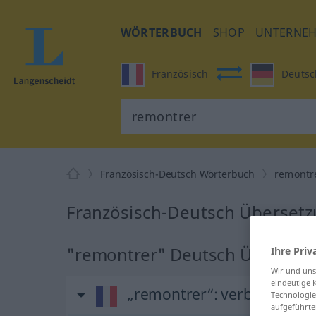
WÖRTERBUCH
SHOP
UNTERNE
Französisch
Deutsc
Französisch-Deutsch Wörterbuch
remontr
Französisch-Deutsch Übersetz
"remontrer" Deutsch Übersetz
Ihre Priv
Wir und un
eindeutige 
„remontrer“
: verbe transiti
Technologie
aufgeführte