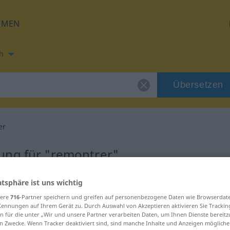
HMEN
h
Übersetzen
er
ung für "remontrer"
ung
atsphäre ist uns wichtig
sere
716
-Partner speichern und greifen auf personenbezogene Daten wie Browserdat
Kennungen auf Ihrem Gerät zu. Durch Auswahl von Akzeptieren aktivieren Sie Trackin
f
n für die unter „Wir und unsere Partner verarbeiten Daten, um Ihnen Dienste bereitz
n Zwecke. Wenn Tracker deaktiviert sind, sind manche Inhalte und Anzeigen mögliche