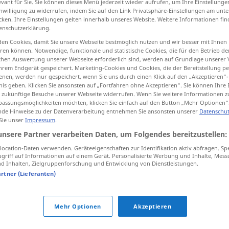
evant für Sie. Sie können dieses Menü jederzeit wieder aufrufen, um Ihre Einstellung
inwilligung zu widerrufen, indem Sie auf den Link Privatsphäre-Einstellungen am unt
cken. Ihre Einstellungen gelten innerhalb unseres Website. Weitere Informationen fin
enschutzerklärung.
en Cookies, damit Sie unsere Webseite bestmöglich nutzen und wir besser mit Ihnen
tippen)
en können. Notwendige, funktionale und statistische Cookies, die für den Betrieb d
ischen Auswertung unserer Webseite erforderlich sind, werden auf Grundlage unserer
hrem Endgerät gespeichert. Marketing-Cookies und Cookies, die der Bereitstellung per
nen, werden nur gespeichert, wenn Sie uns durch einen Klick auf den „Akzeptieren“-
nis geben. Klicken Sie ansonsten auf „Fortfahren ohne Akzeptieren“. Sie können Ihre 
ür zukünftige Besuche unserer Webseite widerrufen. Wenn Sie weitere Informationen 
assungsmöglichkeiten möchten, klicken Sie einfach auf den Button „Mehr Optionen“
de Hinweise zu der Datenverarbeitung entnehmen Sie ansonsten unserer
remontrer
Datenschut
 Sie unser
Impressum
.
unsere Partner verarbeiten Daten, um Folgendes bereitzustellen:
tif
ocation-Daten verwenden. Geräteeigenschaften zur Identifikation aktiv abfragen. Sp
griff auf Informationen auf einem Gerät. Personalisierte Werbung und Inhalte, Mes
 Inhalten, Zielgruppenforschung und Entwicklung von Dienstleistungen.
artner (Lieferanten)
Mehr Optionen
Akzeptieren
tippen)