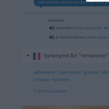
jemandem etwas vormachen könne
Beispiele
jemandem
etwas
vormachen
kö
er könnte seinem
Lehrer
etwas
Synonyme für "remontrer"
admonester
,
réprimander
,
gronder
,
blâ
critiquer
,
reprocher
© myThes Dicollecte