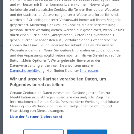
und wir besser mit Ihnen kommunizieren können. Notwendige,
funktionale und statistische Cookies, die für den Betrieb der Webseite
Übersicht aller Übersetzungen
und der statistischen Auswertung unserer Webseite erforderlich sind,
(Für mehr Details die Übersetzung anklicken/antippen)
werden auf Grundlage unserer Vorauswahl immer auf Ihrem Endgerät
gespeichert. Marketing-Cookies und Cookies, die der Bereitstellung
personalisierter Werbung dienen, werden nur gespeichert, wenn Sie uns
Wiese
Weitere Beispiele...
durch einen Klick auf den „Akzeptieren“-Button Ihr Einverständnis
geben. Klicken Sie ansonsten auf „Fortfahren ohne Akzeptieren“. Sie
können Ihre Einwilligung jederzeit für zukünftige Besuche unserer
Webseite widerrufen. Wenn Sie weitere Informationen zu den Cookies
und den Anpassungsmöglichkeiten möchten, klicken Sie einfach auf den
Button „Mehr Optionen“. Weitergehende Hinweise zu der
Wiese
f
prairie
Datenverarbeitung entnehmen Sie ansonsten unserer
Datenschutzerklärung
. Hier finden Sie unser
Impressum
.
Wir und unsere Partner verarbeiten Daten, um
Beispiele
Folgendes bereitzustellen:
la Prairie
Genaue Geolocation-Daten verwenden. Geräteeigenschaften zur
Identifikation aktiv abfragen. Speichern von und/oder Zugriff auf
die
Prärie
Informationen auf einem Gerät. Personalisierte Werbung und Inhalte,
Messung von Werbung und Inhalten, Zielgruppenforschung und
Entwicklung von Dienstleistungen.
Liste der Partner (Lieferanten)
Synonyme für "prairie"