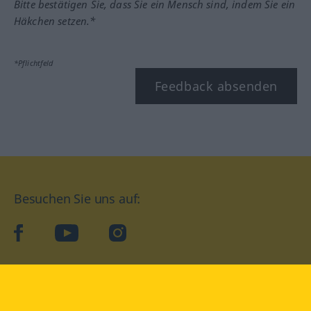
Bitte bestätigen Sie, dass Sie ein Mensch sind, indem Sie ein
Häkchen setzen.*
*Pflichtfeld
Feedback absenden
Besuchen Sie uns auf:
facebook
YouTube
Instagram