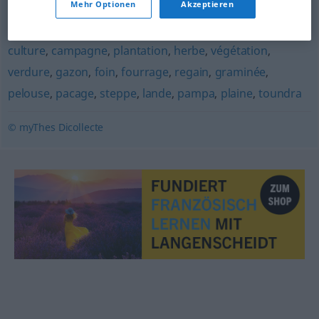
Mehr Optionen
Akzeptieren
champ
,
glèbe
,
pré
,
pâturage
,
herbage
,
lopin
,
enclos
,
culture
,
campagne
,
plantation
,
herbe
,
végétation
,
verdure
,
gazon
,
foin
,
fourrage
,
regain
,
graminée
,
pelouse
,
pacage
,
steppe
,
lande
,
pampa
,
plaine
,
toundra
© myThes Dicollecte