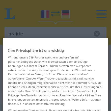
Ihre Privatsphäre ist uns wichtig
Französisch-Deutsch Wörterbuch
prairie
Wir und unsere
716
-Partner speichern und greifen auf
Französisch-Deutsch Übersetzung
personenbezogene Daten wie Browserdaten oder eindeutige
Kennungen auf Ihrem Gerät zu. Durch Auswahl von Akzeptieren
für "prairie"
aktivieren Sie Tracking-Technologien für die unter „Wir und unsere
Partner verarbeiten Daten, um Ihnen Dienste bereitzustellen“
aufgeführten Zwecke. Wenn Tracker deaktiviert sind, sind manche
"prairie" Deutsch Übersetzung
Inhalte und Anzeigen möglicherweise nicht mehr so relevant für Sie. Sie
können dieses Menü jederzeit wieder aufrufen, um Ihre Einstellungen zu
ändern oder Ihre Einwilligung zu widerrufen, indem Sie auf den Link
Privatsphäre-Einstellungen am unteren Rand der Webseite klicken. Ihre
„prairie“
: féminin
Einstellungen gelten innerhalb unseres Website. Weitere Informationen
finden Sie in unserer Datenschutzerklärung.
prairie
[pʀɛʀi]
f
Wir verwenden Cookies, damit Sie unsere Webseite bestmöglich nutzen