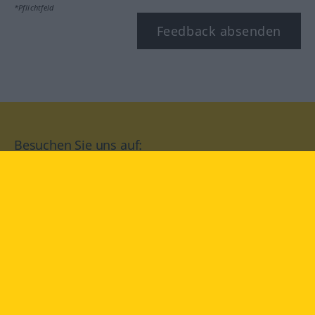
*Pflichtfeld
Feedback absenden
Besuchen Sie uns auf:
facebook
YouTube
Instagram
Langenscheidt
NUTZUNGSBEDINGUNGEN