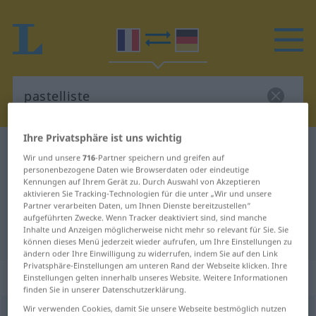
Ihre Privatsphäre ist uns wichtig
Französisch-Deutsch Wörterbuch
pastelliste
Wir und unsere
716
-Partner speichern und greifen auf
Französisch-Deutsch Übersetzung
personenbezogene Daten wie Browserdaten oder eindeutige
Kennungen auf Ihrem Gerät zu. Durch Auswahl von Akzeptieren
für "pastelliste"
aktivieren Sie Tracking-Technologien für die unter „Wir und unsere
Partner verarbeiten Daten, um Ihnen Dienste bereitzustellen“
aufgeführten Zwecke. Wenn Tracker deaktiviert sind, sind manche
Inhalte und Anzeigen möglicherweise nicht mehr so relevant für Sie. Sie
"pastelliste" Deutsch Übersetzung
können dieses Menü jederzeit wieder aufrufen, um Ihre Einstellungen zu
ändern oder Ihre Einwilligung zu widerrufen, indem Sie auf den Link
Privatsphäre-Einstellungen am unteren Rand der Webseite klicken. Ihre
„pastelliste“
: masculin et féminin
Einstellungen gelten innerhalb unseres Website. Weitere Informationen
finden Sie in unserer Datenschutzerklärung.
Wir verwenden Cookies, damit Sie unsere Webseite bestmöglich nutzen
pastelliste
[pastelist]
m/f