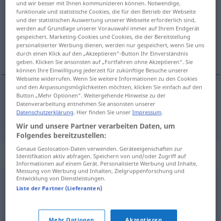
und wir besser mit Ihnen kommunizieren können. Notwendige,
funktionale und statistische Cookies, die für den Betrieb der Webseite
Übersicht aller Übersetzungen
und der statistischen Auswertung unserer Webseite erforderlich sind,
werden auf Grundlage unserer Vorauswahl immer auf Ihrem Endgerät
(Für mehr Details die Übersetzung anklicken/antippen)
gespeichert. Marketing-Cookies und Cookies, die der Bereitstellung
personalisierter Werbung dienen, werden nur gespeichert, wenn Sie uns
Pastellmalerin
durch einen Klick auf den „Akzeptieren“-Button Ihr Einverständnis
geben. Klicken Sie ansonsten auf „Fortfahren ohne Akzeptieren“. Sie
können Ihre Einwilligung jederzeit für zukünftige Besuche unserer
Webseite widerrufen. Wenn Sie weitere Informationen zu den Cookies
und den Anpassungsmöglichkeiten möchten, klicken Sie einfach auf den
Button „Mehr Optionen“. Weitergehende Hinweise zu der
Pastellmaler(in)
m(f)
,
-zeichner(in)
m(f)
Datenverarbeitung entnehmen Sie ansonsten unserer
Datenschutzerklärung
. Hier finden Sie unser
Impressum
.
pastelliste
PEINT
Wir und unsere Partner verarbeiten Daten, um
Folgendes bereitzustellen:
Genaue Geolocation-Daten verwenden. Geräteeigenschaften zur
Synonyme für "pastelliste"
Identifikation aktiv abfragen. Speichern von und/oder Zugriff auf
Informationen auf einem Gerät. Personalisierte Werbung und Inhalte,
Messung von Werbung und Inhalten, Zielgruppenforschung und
Entwicklung von Dienstleistungen.
peintre
,
artiste
,
coloriste
,
aquarelliste
,
miniaturiste
,
Liste der Partner (Lieferanten)
paysagiste
,
portraitiste
,
enlumineur
,
animalier
Mehr Optionen
Akzeptieren