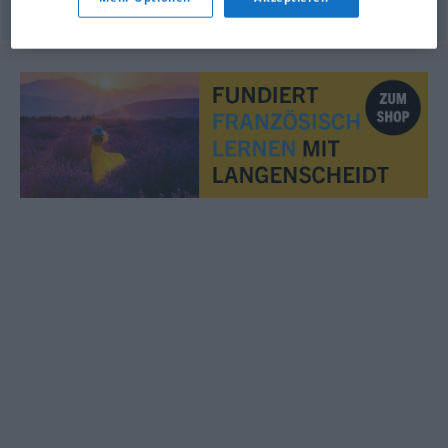
© myThes Dicollecte