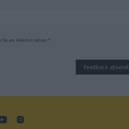
m Sie ein Häkchen setzen.*
Feedback absend
ook
YouTube
Instagram