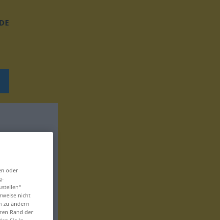
DE
en oder
g-
ustellen“
rweise nicht
en zu ändern
eren Rand der