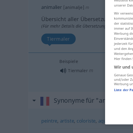
Webseite kli
unserer Dat
animalier
[animalje]
m
Wir verwend
Übersicht aller Übersetzungen
kommunizier
der statist
(Für mehr Details die Übersetzung anklicken/an
immer auf I
Werbung die
Tiermaler
Einverständ
jederzeit f
und den Anp
Weitergehen
Hier finden
Beispiele
Wir und 
m
Tiermaler
Genaue Geol
und/oder Zu
Werbung und
Liste der P
Synonyme für "animalier"
peintre
,
artiste
,
coloriste
,
aquarelliste
,
pas