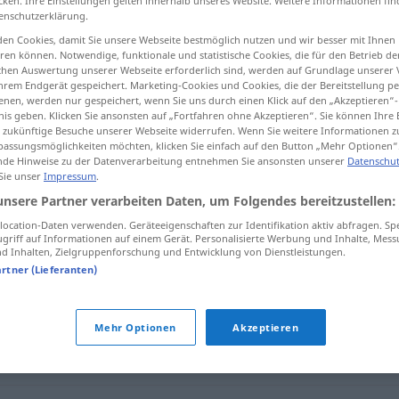
cken. Ihre Einstellungen gelten innerhalb unseres Website. Weitere Informationen fin
enschutzerklärung.
en Cookies, damit Sie unsere Webseite bestmöglich nutzen und wir besser mit Ihnen
en können. Notwendige, funktionale und statistische Cookies, die für den Betrieb d
ischen Auswertung unserer Webseite erforderlich sind, werden auf Grundlage unserer
tippen)
hrem Endgerät gespeichert. Marketing-Cookies und Cookies, die der Bereitstellung per
nen, werden nur gespeichert, wenn Sie uns durch einen Klick auf den „Akzeptieren“-
nis geben. Klicken Sie ansonsten auf „Fortfahren ohne Akzeptieren“. Sie können Ihre 
ür zukünftige Besuche unserer Webseite widerrufen. Wenn Sie weitere Informationen 
assungsmöglichkeiten möchten, klicken Sie einfach auf den Button „Mehr Optionen“
de Hinweise zu der Datenverarbeitung entnehmen Sie ansonsten unserer
Datenschut
 Sie unser
Impressum
.
unsere Partner verarbeiten Daten, um Folgendes bereitzustellen:
ou
adjt
m
animalier
peintre
ocation-Daten verwenden. Geräteeigenschaften zur Identifikation aktiv abfragen. Sp
animalier
griff auf Informationen auf einem Gerät. Personalisierte Werbung und Inhalte, Mes
 Inhalten, Zielgruppenforschung und Entwicklung von Dienstleistungen.
artner (Lieferanten)
Mehr Optionen
Akzeptieren
telliste
,
miniaturiste
,
paysagiste
,
portraitiste
,
enlumineur