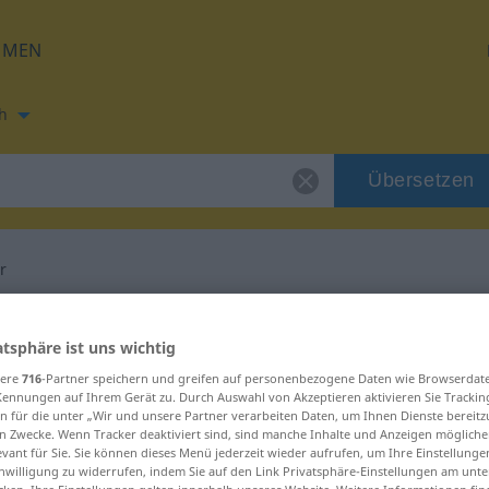
HMEN
h
Übersetzen
r
ng für "animalier"
atsphäre ist uns wichtig
sere
716
-Partner speichern und greifen auf personenbezogene Daten wie Browserdat
ng
Kennungen auf Ihrem Gerät zu. Durch Auswahl von Akzeptieren aktivieren Sie Trackin
n für die unter „Wir und unsere Partner verarbeiten Daten, um Ihnen Dienste bereitz
n Zwecke. Wenn Tracker deaktiviert sind, sind manche Inhalte und Anzeigen mögliche
evant für Sie. Sie können dieses Menü jederzeit wieder aufrufen, um Ihre Einstellung
inwilligung zu widerrufen, indem Sie auf den Link Privatsphäre-Einstellungen am unt