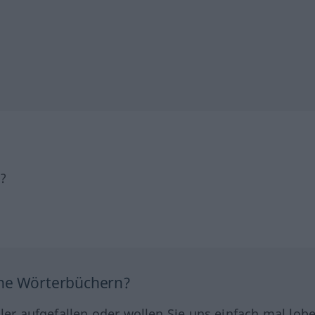
h?
ine Wörterbüchern?
hler aufgefallen oder wollen Sie uns einfach mal lob