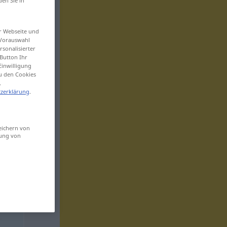
den Sie in
er Webseite und
 Vorauswahl
sonalisierter
Button Ihr
Einwilligung
zu den Cookies
.
zerklärung
.
eichern von
sung von