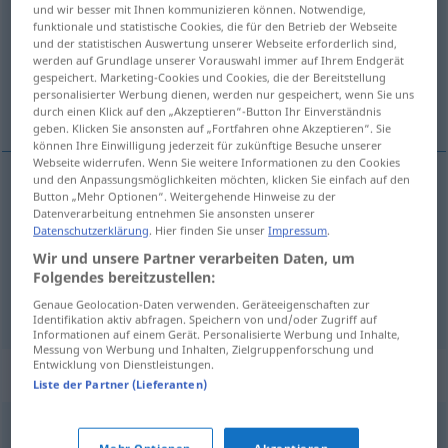
und wir besser mit Ihnen kommunizieren können. Notwendige,
funktionale und statistische Cookies, die für den Betrieb der Webseite
Übersicht aller Übersetzungen
und der statistischen Auswertung unserer Webseite erforderlich sind,
(Für mehr Details die Übersetzung anklicken/antippen)
werden auf Grundlage unserer Vorauswahl immer auf Ihrem Endgerät
gespeichert. Marketing-Cookies und Cookies, die der Bereitstellung
personalisierter Werbung dienen, werden nur gespeichert, wenn Sie uns
Buchmalerin, Miniaturmalerin, Illuminator
durch einen Klick auf den „Akzeptieren“-Button Ihr Einverständnis
geben. Klicken Sie ansonsten auf „Fortfahren ohne Akzeptieren“. Sie
können Ihre Einwilligung jederzeit für zukünftige Besuche unserer
Webseite widerrufen. Wenn Sie weitere Informationen zu den Cookies
und den Anpassungsmöglichkeiten möchten, klicken Sie einfach auf den
Button „Mehr Optionen“. Weitergehende Hinweise zu der
Buchmaler(in)
m(f)
enlumineur
Datenverarbeitung entnehmen Sie ansonsten unserer
Datenschutzerklärung
. Hier finden Sie unser
Impressum
.
Miniaturmaler(in)
m(f)
enlumineur
Wir und unsere Partner verarbeiten Daten, um
Folgendes bereitzustellen:
Illuminator
m
enlumineur
Genaue Geolocation-Daten verwenden. Geräteeigenschaften zur
Identifikation aktiv abfragen. Speichern von und/oder Zugriff auf
Informationen auf einem Gerät. Personalisierte Werbung und Inhalte,
Messung von Werbung und Inhalten, Zielgruppenforschung und
Entwicklung von Dienstleistungen.
Synonyme für "enlumineur"
Liste der Partner (Lieferanten)
coloriste
,
peintre
,
miniaturiste
,
artiste
,
aquarelliste
,