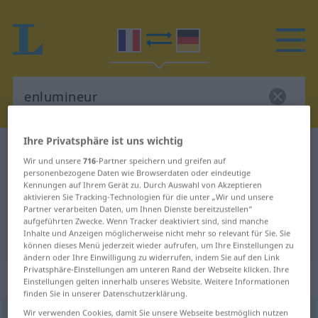
Ihre Privatsphäre ist uns wichtig
Französisch-Deutsch Wörterbuch
enlumineur
Wir und unsere
716
-Partner speichern und greifen auf
Französisch-Deutsch Übersetzung
personenbezogene Daten wie Browserdaten oder eindeutige
Kennungen auf Ihrem Gerät zu. Durch Auswahl von Akzeptieren
für "enlumineur"
aktivieren Sie Tracking-Technologien für die unter „Wir und unsere
Partner verarbeiten Daten, um Ihnen Dienste bereitzustellen“
aufgeführten Zwecke. Wenn Tracker deaktiviert sind, sind manche
Inhalte und Anzeigen möglicherweise nicht mehr so relevant für Sie. Sie
"enlumineur" Deutsch Übersetzung
können dieses Menü jederzeit wieder aufrufen, um Ihre Einstellungen zu
ändern oder Ihre Einwilligung zu widerrufen, indem Sie auf den Link
Privatsphäre-Einstellungen am unteren Rand der Webseite klicken. Ihre
„enlumineur“
: masculin
Einstellungen gelten innerhalb unseres Website. Weitere Informationen
finden Sie in unserer Datenschutzerklärung.
Wir verwenden Cookies, damit Sie unsere Webseite bestmöglich nutzen
enlumineur
[ɑ̃lyminœʀ]
m
,
enlumineuse
f