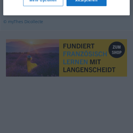
Mehr Optionen
Akzeptieren
pastelliste
,
paysagiste
,
portraitiste
,
animalier
© myThes Dicollecte