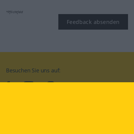
*Pflichtfeld
Feedback absenden
Besuchen Sie uns auf:
facebook
YouTube
Instagram
Langenscheidt