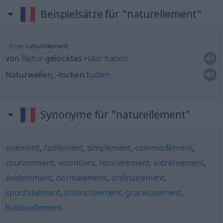
Beispielsätze für "naturellement"
friser
naturellement
von
Natur
gelocktes
Haar
haben
Naturwellen, -locken
haben
Synonyme für "naturellement"
aisément
,
facilement
,
simplement
,
commodément
,
couramment
,
volontiers
,
foncièrement
,
extrêmement
,
évidemment
,
normalement
,
ordinairement
,
spontanément
,
instinctivement
,
gracieusement
,
habituellement