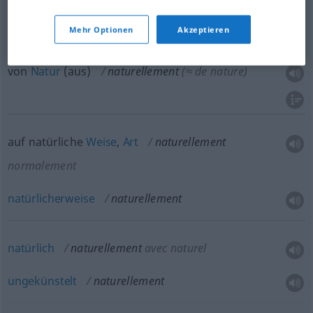
selbstverständlich
naturellement
Mehr Optionen
Akzeptieren
von
Natur
(aus)
naturellement
(≈ de nature)
auf natürliche
Weise
,
Art
naturellement
normalement
natürlicherweise
naturellement
natürlich
naturellement
avec naturel
ungekünstelt
naturellement