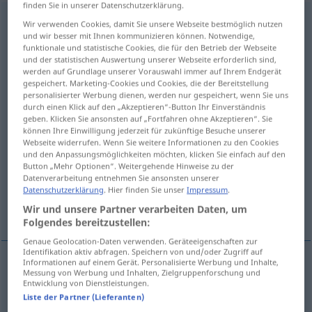
finden Sie in unserer Datenschutzerklärung.
naturellement
[natyʀɛlmɑ̃]
adv
Wir verwenden Cookies, damit Sie unsere Webseite bestmöglich nutzen
und wir besser mit Ihnen kommunizieren können. Notwendige,
Übersicht aller Übersetzungen
funktionale und statistische Cookies, die für den Betrieb der Webseite
und der statistischen Auswertung unserer Webseite erforderlich sind,
(Für mehr Details die Übersetzung anklicken/antippen)
werden auf Grundlage unserer Vorauswahl immer auf Ihrem Endgerät
gespeichert. Marketing-Cookies und Cookies, die der Bereitstellung
natürlich, selbstverständlich
personalisierter Werbung dienen, werden nur gespeichert, wenn Sie uns
durch einen Klick auf den „Akzeptieren“-Button Ihr Einverständnis
geben. Klicken Sie ansonsten auf „Fortfahren ohne Akzeptieren“. Sie
können Ihre Einwilligung jederzeit für zukünftige Besuche unserer
von Natur aus
Webseite widerrufen. Wenn Sie weitere Informationen zu den Cookies
und den Anpassungsmöglichkeiten möchten, klicken Sie einfach auf den
Button „Mehr Optionen“. Weitergehende Hinweise zu der
auf natürliche Weise, Art, natürlicherweise
Datenverarbeitung entnehmen Sie ansonsten unserer
Datenschutzerklärung
. Hier finden Sie unser
Impressum
.
natürlich, ungekünstelt
Wir und unsere Partner verarbeiten Daten, um
Folgendes bereitzustellen:
Genaue Geolocation-Daten verwenden. Geräteeigenschaften zur
Identifikation aktiv abfragen. Speichern von und/oder Zugriff auf
Informationen auf einem Gerät. Personalisierte Werbung und Inhalte,
Messung von Werbung und Inhalten, Zielgruppenforschung und
natürlich
naturellement
(≈ évidemment)
Entwicklung von Dienstleistungen.
Liste der Partner (Lieferanten)