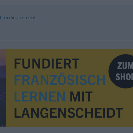
t
,
ordinairement