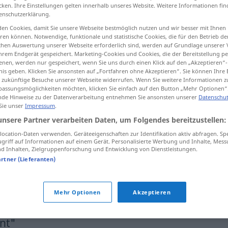
cken. Ihre Einstellungen gelten innerhalb unseres Website. Weitere Informationen fin
enschutzerklärung.
en Cookies, damit Sie unsere Webseite bestmöglich nutzen und wir besser mit Ihnen
en können. Notwendige, funktionale und statistische Cookies, die für den Betrieb d
tippen)
ischen Auswertung unserer Webseite erforderlich sind, werden auf Grundlage unserer
hrem Endgerät gespeichert. Marketing-Cookies und Cookies, die der Bereitstellung per
nen, werden nur gespeichert, wenn Sie uns durch einen Klick auf den „Akzeptieren“-
nis geben. Klicken Sie ansonsten auf „Fortfahren ohne Akzeptieren“. Sie können Ihre 
ür zukünftige Besuche unserer Webseite widerrufen. Wenn Sie weitere Informationen 
assungsmöglichkeiten möchten, klicken Sie einfach auf den Button „Mehr Optionen“
de Hinweise zu der Datenverarbeitung entnehmen Sie ansonsten unserer
Datenschut
 Sie unser
Impressum
.
normalement
unsere Partner verarbeiten Daten, um Folgendes bereitzustellen:
ocation-Daten verwenden. Geräteeigenschaften zur Identifikation aktiv abfragen. Sp
griff auf Informationen auf einem Gerät. Personalisierte Werbung und Inhalte, Mes
normalement
en début de phrase
 Inhalten, Zielgruppenforschung und Entwicklung von Dienstleistungen.
artner (Lieferanten)
tout se
passe
normalement
Mehr Optionen
Akzeptieren
nt"