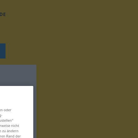
DE
en oder
g-
ustellen“
rweise nicht
en zu ändern
eren Rand der