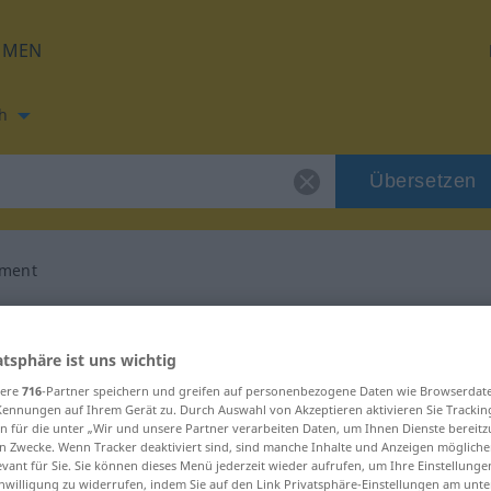
HMEN
h
Übersetzen
ement
zung für "normalement"
atsphäre ist uns wichtig
etzung
sere
716
-Partner speichern und greifen auf personenbezogene Daten wie Browserdat
Kennungen auf Ihrem Gerät zu. Durch Auswahl von Akzeptieren aktivieren Sie Trackin
n für die unter „Wir und unsere Partner verarbeiten Daten, um Ihnen Dienste bereitz
n Zwecke. Wenn Tracker deaktiviert sind, sind manche Inhalte und Anzeigen mögliche
evant für Sie. Sie können dieses Menü jederzeit wieder aufrufen, um Ihre Einstellung
inwilligung zu widerrufen, indem Sie auf den Link Privatsphäre-Einstellungen am unt