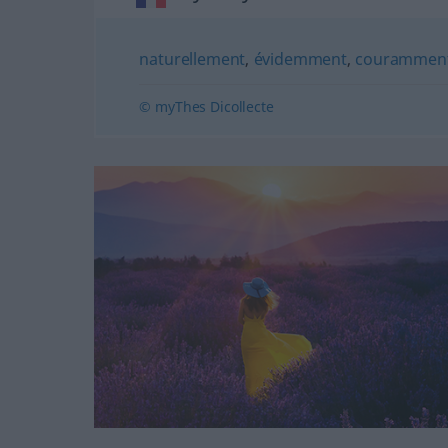
naturellement
,
évidemment
,
courammen
© myThes Dicollecte