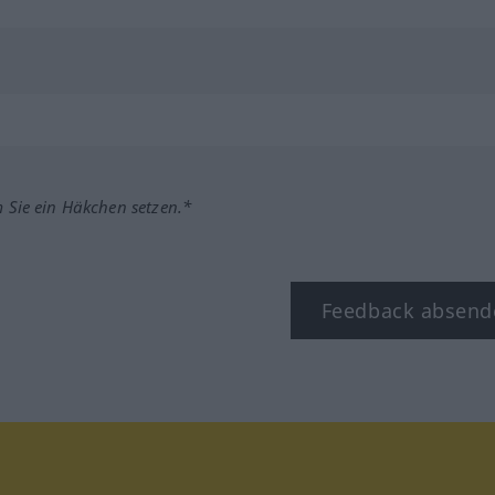
m Sie ein Häkchen setzen.*
Feedback absend