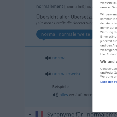
Webseite kli
normalement
[nɔʀmalmɑ̃]
adv
unserer Dat
Wir verwend
Übersicht aller Übersetzungen
kommunizier
(Für mehr Details die Übersetzung anklicken/an
der statist
immer auf I
Werbung die
normal, normalerweise
Einverständ
jederzeit f
und den Anp
Weitergehen
Hier finden
normal
Wir und 
Genaue Geol
und/oder Zu
normalerweise
Werbung und
Liste der P
Beispiele
alles
verläuft normal, wie
üblich
Synonyme für "normaleme