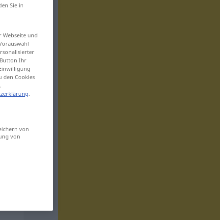
den Sie in
er Webseite und
 Vorauswahl
sonalisierter
Button Ihr
Einwilligung
zu den Cookies
.
zerklärung
.
eichern von
sung von