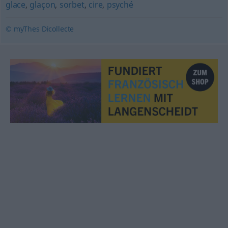
glace
,
glaçon
,
sorbet
,
cire
,
psyché
© myThes Dicollecte