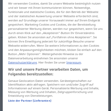
Wir verwenden Cookies, damit Sie unsere Webseite bestmöglich nutzen
und wir besser mit Ihnen kommunizieren können. Notwendige,
Übersicht aller Übersetzungen
funktionale und statistische Cookies, die für den Betrieb der Webseite
(Für mehr Details die Übersetzung anklicken/antippen)
und der statistischen Auswertung unserer Webseite erforderlich sind,
werden auf Grundlage unserer Vorauswahl immer auf Ihrem Endgerät
gespeichert. Marketing-Cookies und Cookies, die der Bereitstellung
Spiegel
spiegelglatte, spiegelnde Fläche
personalisierter Werbung dienen, werden nur gespeichert, wenn Sie uns
durch einen Klick auf den „Akzeptieren“-Button Ihr Einverständnis
geben. Klicken Sie ansonsten auf „Fortfahren ohne Akzeptieren“. Sie
können Ihre Einwilligung jederzeit für zukünftige Besuche unserer
Webseite widerrufen. Wenn Sie weitere Informationen zu den Cookies
und den Anpassungsmöglichkeiten möchten, klicken Sie einfach auf den
Spiegel
m
miroir
Button „Mehr Optionen“. Weitergehende Hinweise zu der
Datenverarbeitung entnehmen Sie ansonsten unserer
Datenschutzerklärung
. Hier finden Sie unser
Impressum
.
Wir und unsere Partner verarbeiten Daten, um
Folgendes bereitzustellen:
spiegelglatte, spiegelnde
Fläche
miroir
surface
Genaue Geolocation-Daten verwenden. Geräteeigenschaften zur
unie
Identifikation aktiv abfragen. Speichern von und/oder Zugriff auf
Informationen auf einem Gerät. Personalisierte Werbung und Inhalte,
Messung von Werbung und Inhalten, Zielgruppenforschung und
Entwicklung von Dienstleistungen.
Liste der Partner (Lieferanten)
Beispielsätze für "miroir"