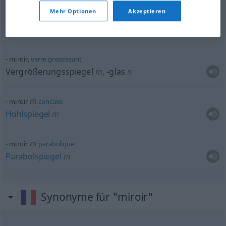
Mehr Optionen
Akzeptieren
m
miroir
convexe
Konvexspiegel
m
miroir,
verre
grossissant
Vergrößerungsspiegel
m
,
-glas
n
m
miroir
concave
Hohlspiegel
m
m
miroir
parabolique
Parabolspiegel
m
Synonyme für "miroir"