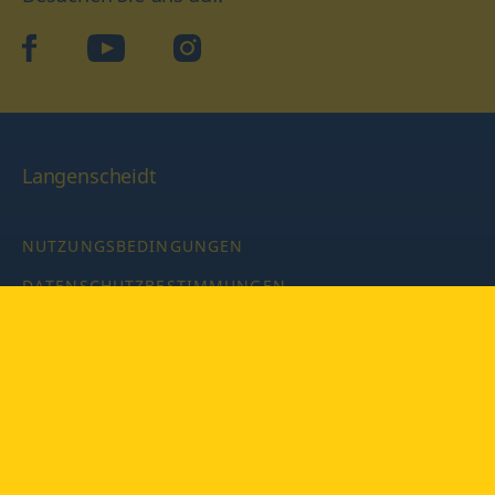
facebook
YouTube
Instagram
Langenscheidt
NUTZUNGSBEDINGUNGEN
DATENSCHUTZBESTIMMUNGEN
IMPRESSUM
PRIVATSPHÄRE-EINSTELLUNGEN
LATEINWÖRTERBUCH MIT CODE
Copyright © 2026 PONS Langenscheidt GmbH, Alle Rechte
vorbehalten.