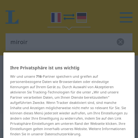
Französisch-Deutsch Wörterbuch
miroir
Ihre Privatsphäre ist uns wichtig
Französisch-Deutsch Übersetzung
Wir und unsere
716
-Partner speichern und greifen auf
personenbezogene Daten wie Browserdaten oder eindeutige
für "miroir"
Kennungen auf Ihrem Gerät zu. Durch Auswahl von Akzeptieren
aktivieren Sie Tracking-Technologien für die unter „Wir und unsere
Partner verarbeiten Daten, um Ihnen Dienste bereitzustellen“
"miroir" Deutsch Übersetzung
aufgeführten Zwecke. Wenn Tracker deaktiviert sind, sind manche
Inhalte und Anzeigen möglicherweise nicht mehr so relevant für Sie. Sie
können dieses Menü jederzeit wieder aufrufen, um Ihre Einstellungen zu
ändern oder Ihre Einwilligung zu widerrufen, indem Sie auf den Link
„miroir“
: masculin
Privatsphäre-Einstellungen am unteren Rand der Webseite klicken. Ihre
Einstellungen gelten innerhalb unseres Website. Weitere Informationen
finden Sie in unserer Datenschutzerklärung.
miroir
[miʀwaʀ]
m