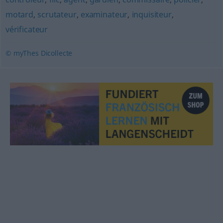
motard
,
scrutateur
,
examinateur
,
inquisiteur
,
vérificateur
© myThes Dicollecte