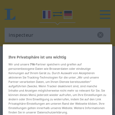
Französisch-Deutsch Wörterbuch
inspecteur
Ihre Privatsphäre ist uns wichtig
Französisch-Deutsch Übersetzung
Wir und unsere
716
-Partner speichern und greifen auf
personenbezogene Daten wie Browserdaten oder eindeutige
für "inspecteur"
Kennungen auf Ihrem Gerät zu. Durch Auswahl von Akzeptieren
aktivieren Sie Tracking-Technologien für die unter „Wir und unsere
Partner verarbeiten Daten, um Ihnen Dienste bereitzustellen“
"inspecteur" Deutsch Übersetzung
aufgeführten Zwecke. Wenn Tracker deaktiviert sind, sind manche
Inhalte und Anzeigen möglicherweise nicht mehr so relevant für Sie. Sie
können dieses Menü jederzeit wieder aufrufen, um Ihre Einstellungen zu
ändern oder Ihre Einwilligung zu widerrufen, indem Sie auf den Link
„inspecteur“
: masculin
Privatsphäre-Einstellungen am unteren Rand der Webseite klicken. Ihre
Einstellungen gelten innerhalb unseres Website. Weitere Informationen
finden Sie in unserer Datenschutzerklärung.
inspecteur
[ɛ̃spɛktœʀ]
m
,
inspectrice
[ɛ̃spɛktʀis]
f