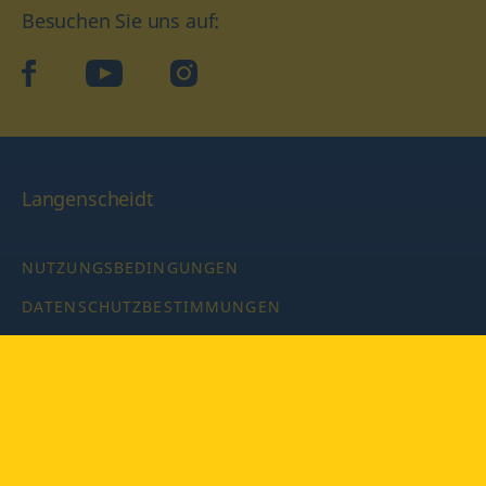
Besuchen Sie uns auf:
facebook
YouTube
Instagram
Langenscheidt
NUTZUNGSBEDINGUNGEN
DATENSCHUTZBESTIMMUNGEN
IMPRESSUM
PRIVATSPHÄRE-EINSTELLUNGEN
LATEINWÖRTERBUCH MIT CODE
Copyright © 2026 PONS Langenscheidt GmbH, Alle Rechte