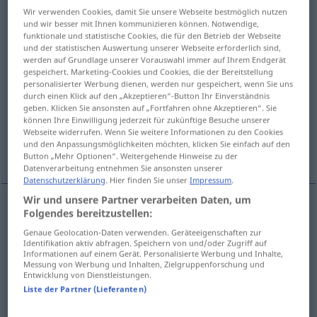
Wir verwenden Cookies, damit Sie unsere Webseite bestmöglich nutzen
und wir besser mit Ihnen kommunizieren können. Notwendige,
Übersicht aller Übersetzungen
funktionale und statistische Cookies, die für den Betrieb der Webseite
(Für mehr Details die Übersetzung anklicken/antippen)
und der statistischen Auswertung unserer Webseite erforderlich sind,
werden auf Grundlage unserer Vorauswahl immer auf Ihrem Endgerät
gespeichert. Marketing-Cookies und Cookies, die der Bereitstellung
Inspektorin, Kontrolleurin
personalisierter Werbung dienen, werden nur gespeichert, wenn Sie uns
durch einen Klick auf den „Akzeptieren“-Button Ihr Einverständnis
geben. Klicken Sie ansonsten auf „Fortfahren ohne Akzeptieren“. Sie
Regierungsrat, Schulrat
können Ihre Einwilligung jederzeit für zukünftige Besuche unserer
Webseite widerrufen. Wenn Sie weitere Informationen zu den Cookies
und den Anpassungsmöglichkeiten möchten, klicken Sie einfach auf den
Weitere Beispiele...
Button „Mehr Optionen“. Weitergehende Hinweise zu der
Datenverarbeitung entnehmen Sie ansonsten unserer
Datenschutzerklärung
. Hier finden Sie unser
Impressum
.
Wir und unsere Partner verarbeiten Daten, um
Folgendes bereitzustellen:
Inspektor(in)
m(f)
inspecteur
Genaue Geolocation-Daten verwenden. Geräteeigenschaften zur
Identifikation aktiv abfragen. Speichern von und/oder Zugriff auf
Informationen auf einem Gerät. Personalisierte Werbung und Inhalte,
Kontrolleur(in)
m(f)
inspecteur
Messung von Werbung und Inhalten, Zielgruppenforschung und
Entwicklung von Dienstleistungen.
Liste der Partner (Lieferanten)
Regierungsrat
m
,
-rätin
f
inspecteur