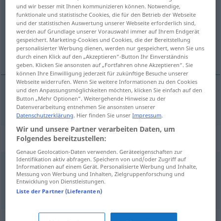
und wir besser mit Ihnen kommunizieren können. Notwendige,
funktionale und statistische Cookies, die für den Betrieb der Webseite
Übersicht aller Übersetzungen
und der statistischen Auswertung unserer Webseite erforderlich sind,
(Für mehr Details die Übersetzung anklicken/antippen)
werden auf Grundlage unserer Vorauswahl immer auf Ihrem Endgerät
gespeichert. Marketing-Cookies und Cookies, die der Bereitstellung
personalisierter Werbung dienen, werden nur gespeichert, wenn Sie uns
Vorstadt
durch einen Klick auf den „Akzeptieren“-Button Ihr Einverständnis
geben. Klicken Sie ansonsten auf „Fortfahren ohne Akzeptieren“. Sie
können Ihre Einwilligung jederzeit für zukünftige Besuche unserer
Webseite widerrufen. Wenn Sie weitere Informationen zu den Cookies
und den Anpassungsmöglichkeiten möchten, klicken Sie einfach auf den
Button „Mehr Optionen“. Weitergehende Hinweise zu der
Vorstadt
f
faubourg
Datenverarbeitung entnehmen Sie ansonsten unserer
Datenschutzerklärung
. Hier finden Sie unser
Impressum
.
Wir und unsere Partner verarbeiten Daten, um
Beispielsätze für "faubourg"
Folgendes bereitzustellen:
Genaue Geolocation-Daten verwenden. Geräteeigenschaften zur
Identifikation aktiv abfragen. Speichern von und/oder Zugriff auf
Informationen auf einem Gerät. Personalisierte Werbung und Inhalte,
partir
du faubourg
nord
de la
ville
Messung von Werbung und Inhalten, Zielgruppenforschung und
Entwicklung von Dienstleistungen.
im nördlichen
Außenbezirk
der
Stadt
beginnen
Liste der Partner (Lieferanten)