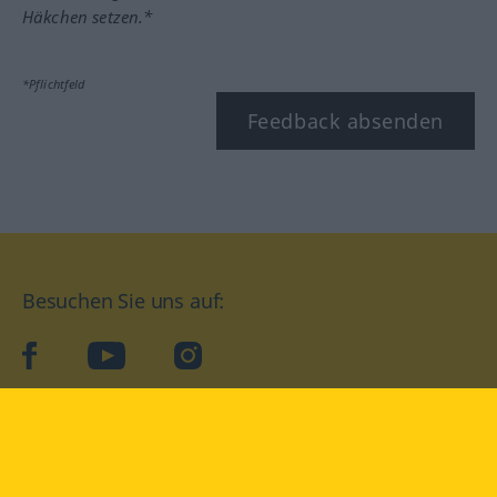
Häkchen setzen.*
*Pflichtfeld
Feedback absenden
Besuchen Sie uns auf:
facebook
YouTube
Instagram
Langenscheidt