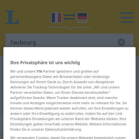
Ihre Privatsphäre ist uns wichtig
Französisch-Deutsch Wörterbuch
faubourg
Wir und unsere
716
-Partner speichern und greifen auf
Französisch-Deutsch Übersetzung
personenbezogene Daten wie Browserdaten oder eindeutige
Kennungen auf Ihrem Gerät zu. Durch Auswahl von Akzeptieren
für "faubourg"
aktivieren Sie Tracking-Technologien für die unter „Wir und unsere
Partner verarbeiten Daten, um Ihnen Dienste bereitzustellen“
aufgeführten Zwecke. Wenn Tracker deaktiviert sind, sind manche
"faubourg" Deutsch Übersetzung
Inhalte und Anzeigen möglicherweise nicht mehr so relevant für Sie. Sie
können dieses Menü jederzeit wieder aufrufen, um Ihre Einstellungen zu
ändern oder Ihre Einwilligung zu widerrufen, indem Sie auf den Link
Privatsphäre-Einstellungen am unteren Rand der Webseite klicken. Ihre
„faubourg“
: masculin
Einstellungen gelten innerhalb unseres Website. Weitere Informationen
finden Sie in unserer Datenschutzerklärung.
faubourg
Wir verwenden Cookies, damit Sie unsere Webseite bestmöglich nutzen
[fobuʀ]
m