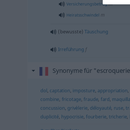
m
Versicherungsbetrug
m
Heiratsschwindel
(bewusste)
Täuschung
Irreführung
f
Synonyme für "escroqueri
dol
,
captation
,
imposture
,
appropriation
combine
,
fricotage
,
fraude
,
fard
,
maquill
concussion
,
grivèlerie
,
déloyauté
,
ruse
,
tr
duplicité
,
hypocrisie
,
fourberie
,
tricherie
,