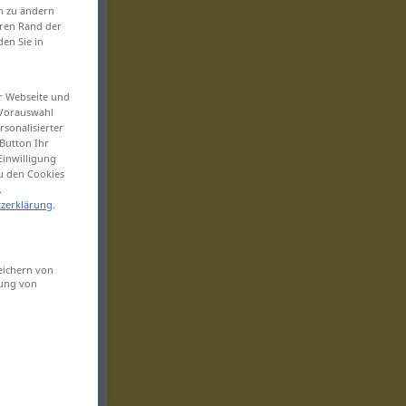
en zu ändern
eren Rand der
den Sie in
er Webseite und
 Vorauswahl
sonalisierter
Button Ihr
Einwilligung
zu den Cookies
.
zerklärung
.
eichern von
sung von