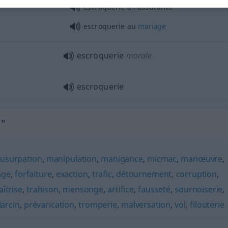
escroquerie à l’assurance
escroquerie au
mariage
escroquerie
morale
escroquerie
e"
,
usurpation
,
manipulation
,
manigance
,
micmac
,
manœuvre
,
age
,
forfaiture
,
exaction
,
trafic
,
détournement
,
corruption
,
aîtrise
,
trahison
,
mensonge
,
artifice
,
fausseté
,
sournoiserie
,
larcin
,
prévarication
,
tromperie
,
malversation
,
vol
,
filouterie