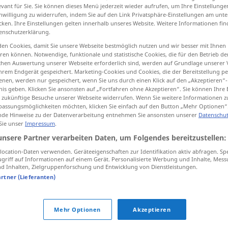
evant für Sie. Sie können dieses Menü jederzeit wieder aufrufen, um Ihre Einstellung
inwilligung zu widerrufen, indem Sie auf den Link Privatsphäre-Einstellungen am unt
cken. Ihre Einstellungen gelten innerhalb unseres Website. Weitere Informationen fin
enschutzerklärung.
tippen)
en Cookies, damit Sie unsere Webseite bestmöglich nutzen und wir besser mit Ihnen
en können. Notwendige, funktionale und statistische Cookies, die für den Betrieb d
ischen Auswertung unserer Webseite erforderlich sind, werden auf Grundlage unserer
bewusste Täuschung, Irreführung
hrem Endgerät gespeichert. Marketing-Cookies und Cookies, die der Bereitstellung per
nen, werden nur gespeichert, wenn Sie uns durch einen Klick auf den „Akzeptieren“-
nis geben. Klicken Sie ansonsten auf „Fortfahren ohne Akzeptieren“. Sie können Ihre 
ür zukünftige Besuche unserer Webseite widerrufen. Wenn Sie weitere Informationen 
assungsmöglichkeiten möchten, klicken Sie einfach auf den Button „Mehr Optionen“
escroquerie
de Hinweise zu der Datenverarbeitung entnehmen Sie ansonsten unserer
Datenschut
 Sie unser
Impressum
.
unsere Partner verarbeiten Daten, um Folgendes bereitzustellen:
escroquerie
ocation-Daten verwenden. Geräteeigenschaften zur Identifikation aktiv abfragen. Sp
griff auf Informationen auf einem Gerät. Personalisierte Werbung und Inhalte, Mes
 Inhalten, Zielgruppenforschung und Entwicklung von Dienstleistungen.
escroquerie
artner (Lieferanten)
Mehr Optionen
Akzeptieren
pl
escroqueries