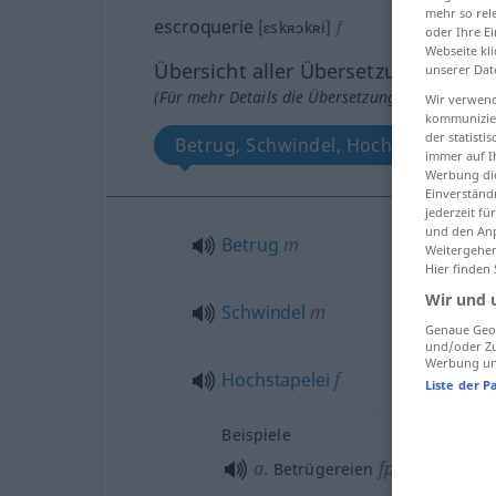
mehr so rel
escroquerie
[ɛskʀɔkʀi]
f
oder Ihre E
Webseite kli
Übersicht aller Übersetzungen
unserer Dat
(Für mehr Details die Übersetzung anklicken/an
Wir verwend
kommunizier
der statist
Betrug, Schwindel, Hochstapelei
immer auf I
Werbung die
Einverständ
jederzeit f
und den Anp
Betrug
m
Weitergehen
Hier finden
Wir und 
Schwindel
m
Genaue Geol
und/oder Zu
Werbung und
Hochstapelei
f
Liste der P
Beispiele
a.
fpl
Betrügereien