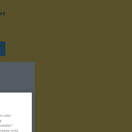
DE
en oder
g-
ustellen“
rweise nicht