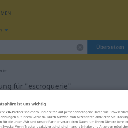
HMEN
h
Übersetzen
erie
ung für "escroquerie"
tzung
atsphäre ist uns wichtig
sere
716
-Partner speichern und greifen auf personenbezogene Daten wie Browserdat
Kennungen auf Ihrem Gerät zu. Durch Auswahl von Akzeptieren aktivieren Sie Trackin
n für die unter „Wir und unsere Partner verarbeiten Daten, um Ihnen Dienste bereitz
n Zwecke. Wenn Tracker deaktiviert sind, sind manche Inhalte und Anzeigen mögliche