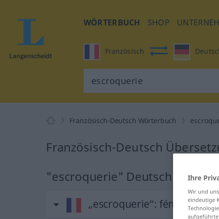
WÖRTERBUCH
SHOP
UNTERNE
Französisch
Deutsc
Französisch-Deutsch Wörterbuch
escroqu
Französisch-Deutsch Übersetz
"escroquerie" Deutsch Überse
Ihre Priv
Wir und un
eindeutige 
„escroquerie“
: féminin
Technologie
aufgeführte