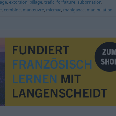
dage
,
extorsion
,
pillage
,
trafic
,
forfaiture
,
subornation
,
e
,
combine
,
manœuvre
,
micmac
,
manigance
,
manipulation