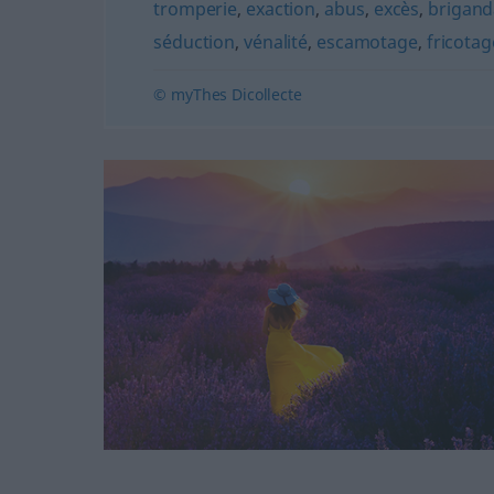
tromperie
,
exaction
,
abus
,
excès
,
brigan
séduction
,
vénalité
,
escamotage
,
fricotag
© myThes Dicollecte