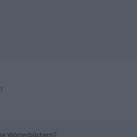
h?
ine Wörterbüchern?