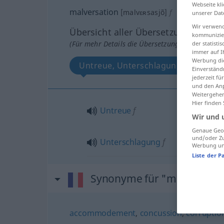
Webseite kli
malversation
[malvɛʀsasjõ]
f
unserer Dat
Wir verwend
Übersicht aller Übersetzungen
kommunizier
(Für mehr Details die Übersetzung anklicken/an
der statist
immer auf I
Werbung die
Untreue, Unterschlagung
Einverständ
jederzeit f
und den Anp
Weitergehen
Hier finden
Untreue
f
Wir und 
Genaue Geol
und/oder Zu
Unterschlagung
f
Werbung und
Liste der P
Synonyme für "malversati
accommodement
,
concussion
,
corruptio