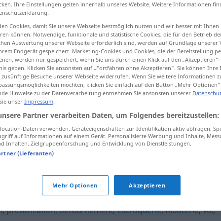
cken. Ihre Einstellungen gelten innerhalb unseres Website. Weitere Informationen fin
enschutzerklärung.
en Cookies, damit Sie unsere Webseite bestmöglich nutzen und wir besser mit Ihnen
en können. Notwendige, funktionale und statistische Cookies, die für den Betrieb d
tippen)
ischen Auswertung unserer Webseite erforderlich sind, werden auf Grundlage unserer
hrem Endgerät gespeichert. Marketing-Cookies und Cookies, die der Bereitstellung per
nen, werden nur gespeichert, wenn Sie uns durch einen Klick auf den „Akzeptieren“-
nis geben. Klicken Sie ansonsten auf „Fortfahren ohne Akzeptieren“. Sie können Ihre 
ür zukünftige Besuche unserer Webseite widerrufen. Wenn Sie weitere Informationen 
assungsmöglichkeiten möchten, klicken Sie einfach auf den Button „Mehr Optionen“
de Hinweise zu der Datenverarbeitung entnehmen Sie ansonsten unserer
Datenschut
 Sie unser
Impressum
.
malversation
JUR
unsere Partner verarbeiten Daten, um Folgendes bereitzustellen:
ocation-Daten verwenden. Geräteeigenschaften zur Identifikation aktiv abfragen. Sp
griff auf Informationen auf einem Gerät. Personalisierte Werbung und Inhalte, Mes
malversation
 Inhalten, Zielgruppenforschung und Entwicklung von Dienstleistungen.
artner (Lieferanten)
on"
Mehr Optionen
Akzeptieren
n
,
prévarication
,
détournement
,
escroquerie
,
filouterie
,
vol
,