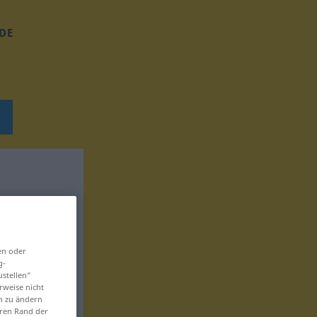
DE
en oder
g-
ustellen“
rweise nicht
en zu ändern
eren Rand der