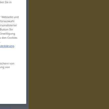
den Sie in
er Webseite und
 Vorauswahl
sonalisierter
Button Ihr
Einwilligung
zu den Cookies
.
zerklärung
.
eichern von
sung von