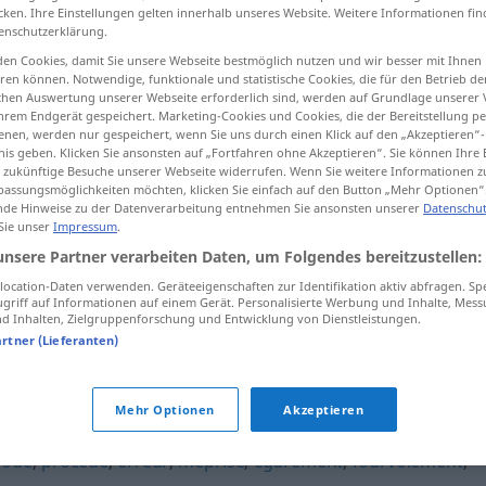
cken. Ihre Einstellungen gelten innerhalb unseres Website. Weitere Informationen fin
enschutzerklärung.
en Cookies, damit Sie unsere Webseite bestmöglich nutzen und wir besser mit Ihnen
en können. Notwendige, funktionale und statistische Cookies, die für den Betrieb d
tippen)
ischen Auswertung unserer Webseite erforderlich sind, werden auf Grundlage unserer
hrem Endgerät gespeichert. Marketing-Cookies und Cookies, die der Bereitstellung per
nen, werden nur gespeichert, wenn Sie uns durch einen Klick auf den „Akzeptieren“-
nis geben. Klicken Sie ansonsten auf „Fortfahren ohne Akzeptieren“. Sie können Ihre 
ür zukünftige Besuche unserer Webseite widerrufen. Wenn Sie weitere Informationen 
assungsmöglichkeiten möchten, klicken Sie einfach auf den Button „Mehr Optionen“
de Hinweise zu der Datenverarbeitung entnehmen Sie ansonsten unserer
Datenschut
 Sie unser
Impressum
.
errements
unsere Partner verarbeiten Daten, um Folgendes bereitzustellen:
ocation-Daten verwenden. Geräteeigenschaften zur Identifikation aktiv abfragen. Sp
griff auf Informationen auf einem Gerät. Personalisierte Werbung und Inhalte, Mes
errements
 Inhalten, Zielgruppenforschung und Entwicklung von Dienstleistungen.
artner (Lieferanten)
Mehr Optionen
Akzeptieren
hode
,
procédé
,
erreur
,
méprise
,
égarement
,
fourvoiement
,