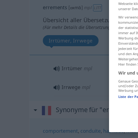
Webseite kli
errements
[ɛʀmɑ̃]
mpl
LITT
unserer Dat
Wir verwend
Übersicht aller Übersetzungen
kommunizier
(Für mehr Details die Übersetzung anklicken/an
der statist
immer auf I
Werbung die
Irrtümer, Irrwege
Einverständ
jederzeit f
und den Anp
Weitergehen
Hier finden
Irrtümer
mpl
Wir und 
Genaue Geol
und/oder Zu
Irrwege
mpl
Werbung und
Liste der P
Synonyme für "errements"
comportement
,
conduite
,
habitude
,
mét