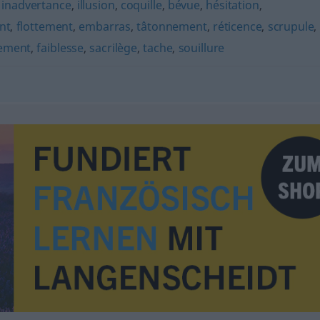
,
inadvertance
,
illusion
,
coquille
,
bévue
,
hésitation
,
nt
,
flottement
,
embarras
,
tâtonnement
,
réticence
,
scrupule
,
ement
,
faiblesse
,
sacrilège
,
tache
,
souillure