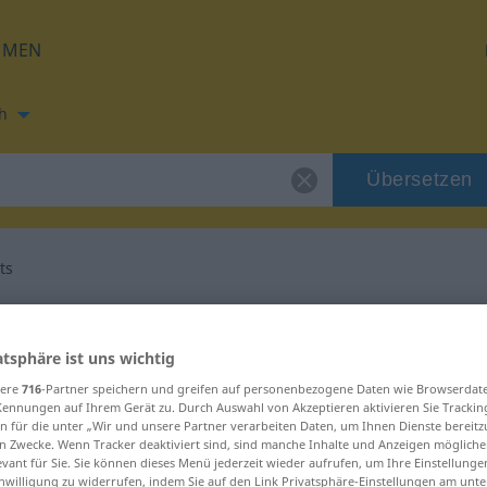
HMEN
h
Übersetzen
ts
ung für "errements"
atsphäre ist uns wichtig
zung
sere
716
-Partner speichern und greifen auf personenbezogene Daten wie Browserdat
Kennungen auf Ihrem Gerät zu. Durch Auswahl von Akzeptieren aktivieren Sie Trackin
n für die unter „Wir und unsere Partner verarbeiten Daten, um Ihnen Dienste bereitz
n Zwecke. Wenn Tracker deaktiviert sind, sind manche Inhalte und Anzeigen mögliche
el
evant für Sie. Sie können dieses Menü jederzeit wieder aufrufen, um Ihre Einstellung
inwilligung zu widerrufen, indem Sie auf den Link Privatsphäre-Einstellungen am unt