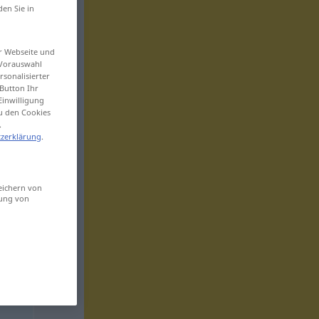
den Sie in
er Webseite und
 Vorauswahl
sonalisierter
Button Ihr
Einwilligung
zu den Cookies
.
zerklärung
.
eichern von
sung von