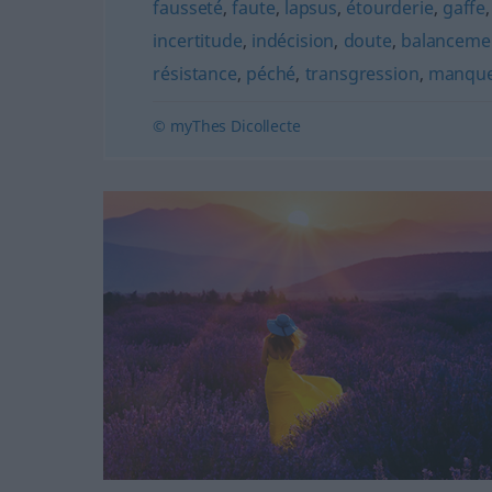
fausseté
,
faute
,
lapsus
,
étourderie
,
gaffe
incertitude
,
indécision
,
doute
,
balanceme
résistance
,
péché
,
transgression
,
manqu
© myThes Dicollecte