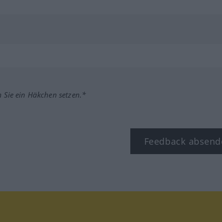
m Sie ein Häkchen setzen.*
Feedback absend