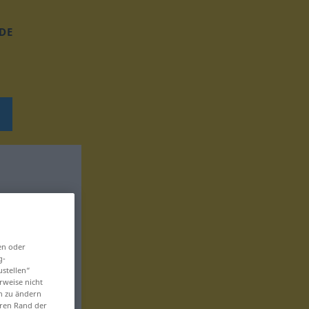
DE
en oder
g-
ustellen“
rweise nicht
en zu ändern
eren Rand der