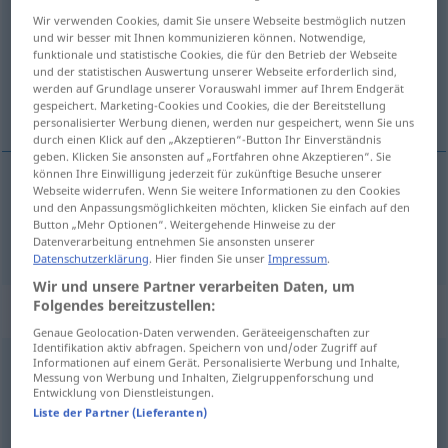
Wir verwenden Cookies, damit Sie unsere Webseite bestmöglich nutzen
Übersicht aller Übersetzungen
und wir besser mit Ihnen kommunizieren können. Notwendige,
funktionale und statistische Cookies, die für den Betrieb der Webseite
(Für mehr Details die Übersetzung anklicken/antippen)
und der statistischen Auswertung unserer Webseite erforderlich sind,
werden auf Grundlage unserer Vorauswahl immer auf Ihrem Endgerät
kämpferisch
gespeichert. Marketing-Cookies und Cookies, die der Bereitstellung
personalisierter Werbung dienen, werden nur gespeichert, wenn Sie uns
durch einen Klick auf den „Akzeptieren“-Button Ihr Einverständnis
geben. Klicken Sie ansonsten auf „Fortfahren ohne Akzeptieren“. Sie
können Ihre Einwilligung jederzeit für zukünftige Besuche unserer
Webseite widerrufen. Wenn Sie weitere Informationen zu den Cookies
kämpferisch
combatif
und den Anpassungsmöglichkeiten möchten, klicken Sie einfach auf den
Button „Mehr Optionen“. Weitergehende Hinweise zu der
Datenverarbeitung entnehmen Sie ansonsten unserer
Datenschutzerklärung
. Hier finden Sie unser
Impressum
.
Wir und unsere Partner verarbeiten Daten, um
Folgendes bereitzustellen:
„combatif“
: masculin
Genaue Geolocation-Daten verwenden. Geräteeigenschaften zur
Identifikation aktiv abfragen. Speichern von und/oder Zugriff auf
combatif
Informationen auf einem Gerät. Personalisierte Werbung und Inhalte,
[kõbatif]
m
<
-ive
[-iv]
>
Messung von Werbung und Inhalten, Zielgruppenforschung und
Entwicklung von Dienstleistungen.
Übersicht aller Übersetzungen
Liste der Partner (Lieferanten)
(Für mehr Details die Übersetzung anklicken/antippen)