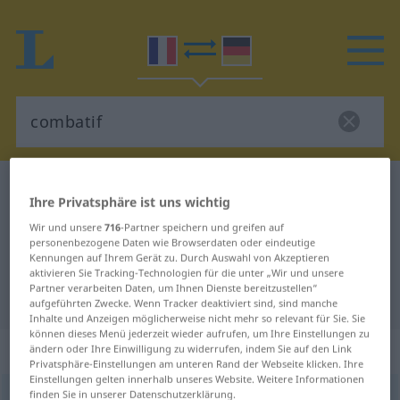
Französisch-Deutsch Wörterbuch
combatif
Ihre Privatsphäre ist uns wichtig
Französisch-Deutsch Übersetzung
Wir und unsere
716
-Partner speichern und greifen auf
für "combatif"
personenbezogene Daten wie Browserdaten oder eindeutige
Kennungen auf Ihrem Gerät zu. Durch Auswahl von Akzeptieren
aktivieren Sie Tracking-Technologien für die unter „Wir und unsere
Partner verarbeiten Daten, um Ihnen Dienste bereitzustellen“
"combatif" Deutsch Übersetzung
aufgeführten Zwecke. Wenn Tracker deaktiviert sind, sind manche
Inhalte und Anzeigen möglicherweise nicht mehr so relevant für Sie. Sie
können dieses Menü jederzeit wieder aufrufen, um Ihre Einstellungen zu
„combatif“
: adjectif (qualificatif)
ändern oder Ihre Einwilligung zu widerrufen, indem Sie auf den Link
Privatsphäre-Einstellungen am unteren Rand der Webseite klicken. Ihre
Einstellungen gelten innerhalb unseres Website. Weitere Informationen
finden Sie in unserer Datenschutzerklärung.
combatif
[kõbatif]
adj
<
-ive
[-iv]
>