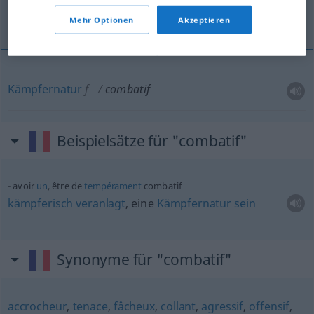
Kämpfernatur
Mehr Optionen
Akzeptieren
Kämpfernatur
f
combatif
Beispielsätze für "combatif"
avoir
un
, être de
tempérament
combatif
kämpferisch
veranlagt
, eine
Kämpfernatur
sein
Synonyme für "combatif"
accrocheur
,
tenace
,
fâcheux
,
collant
,
agressif
,
offensif
,