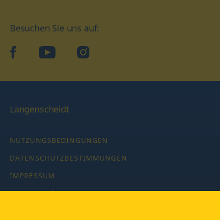
Besuchen Sie uns auf:
facebook
YouTube
Instagram
Langenscheidt
NUTZUNGSBEDINGUNGEN
DATENSCHUTZBESTIMMUNGEN
IMPRESSUM
PRIVATSPHÄRE-EINSTELLUNGEN
LATEINWÖRTERBUCH MIT CODE