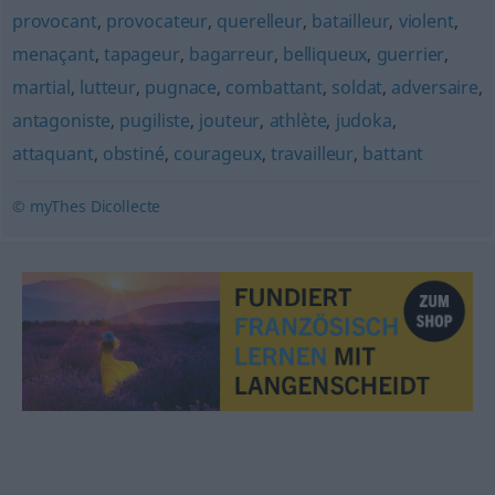
provocant
,
provocateur
,
querelleur
,
batailleur
,
violent
,
menaçant
,
tapageur
,
bagarreur
,
belliqueux
,
guerrier
,
martial
,
lutteur
,
pugnace
,
combattant
,
soldat
,
adversaire
,
antagoniste
,
pugiliste
,
jouteur
,
athlète
,
judoka
,
attaquant
,
obstiné
,
courageux
,
travailleur
,
battant
© myThes Dicollecte