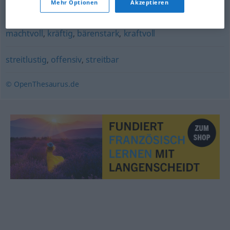
Mehr Optionen
Akzeptieren
(körperlich) stark (Hauptform)
,
kraftstrotzend
,
machtvoll
,
kräftig
,
bärenstark
,
kraftvoll
streitlustig
,
offensiv
,
streitbar
© OpenThesaurus.de