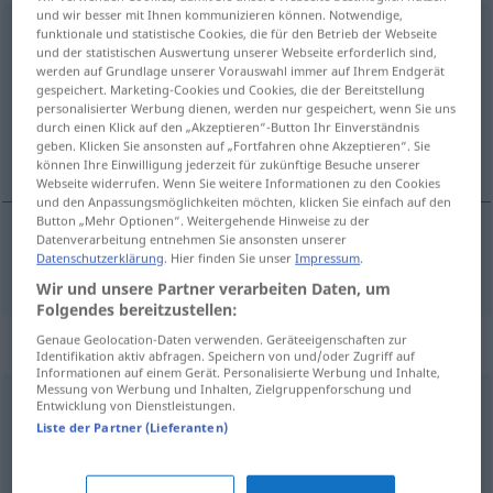
und wir besser mit Ihnen kommunizieren können. Notwendige,
kämpferisch
adj
funktionale und statistische Cookies, die für den Betrieb der Webseite
und der statistischen Auswertung unserer Webseite erforderlich sind,
werden auf Grundlage unserer Vorauswahl immer auf Ihrem Endgerät
Übersicht aller Übersetzungen
gespeichert. Marketing-Cookies und Cookies, die der Bereitstellung
(Für mehr Details die Übersetzung anklicken/antippen)
personalisierter Werbung dienen, werden nur gespeichert, wenn Sie uns
durch einen Klick auf den „Akzeptieren“-Button Ihr Einverständnis
geben. Klicken Sie ansonsten auf „Fortfahren ohne Akzeptieren“. Sie
combatif
können Ihre Einwilligung jederzeit für zukünftige Besuche unserer
Webseite widerrufen. Wenn Sie weitere Informationen zu den Cookies
und den Anpassungsmöglichkeiten möchten, klicken Sie einfach auf den
Button „Mehr Optionen“. Weitergehende Hinweise zu der
Datenverarbeitung entnehmen Sie ansonsten unserer
Datenschutzerklärung
. Hier finden Sie unser
Impressum
.
combatif
kämpferisch
a.
FIG
Wir und unsere Partner verarbeiten Daten, um
Folgendes bereitzustellen:
Synonyme für "kämpferisch"
Genaue Geolocation-Daten verwenden. Geräteeigenschaften zur
Identifikation aktiv abfragen. Speichern von und/oder Zugriff auf
Informationen auf einem Gerät. Personalisierte Werbung und Inhalte,
Messung von Werbung und Inhalten, Zielgruppenforschung und
Entwicklung von Dienstleistungen.
kriegerisch
,
kampfbereit
,
streitbar
Liste der Partner (Lieferanten)
militant