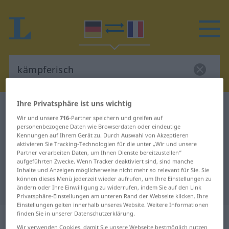
Ihre Privatsphäre ist uns wichtig
Deutsch-Französisch Wörterbuch
kämpferisch
Wir und unsere
716
-Partner speichern und greifen auf
Deutsch-Französisch Übersetzung
personenbezogene Daten wie Browserdaten oder eindeutige
Kennungen auf Ihrem Gerät zu. Durch Auswahl von Akzeptieren
für "kämpferisch"
aktivieren Sie Tracking-Technologien für die unter „Wir und unsere
Partner verarbeiten Daten, um Ihnen Dienste bereitzustellen“
aufgeführten Zwecke. Wenn Tracker deaktiviert sind, sind manche
"kämpferisch" Französisch
Inhalte und Anzeigen möglicherweise nicht mehr so relevant für Sie. Sie
können dieses Menü jederzeit wieder aufrufen, um Ihre Einstellungen zu
Übersetzung
ändern oder Ihre Einwilligung zu widerrufen, indem Sie auf den Link
Privatsphäre-Einstellungen am unteren Rand der Webseite klicken. Ihre
Einstellungen gelten innerhalb unseres Website. Weitere Informationen
finden Sie in unserer Datenschutzerklärung.
„kämpferisch“
: Adjektiv
Wir verwenden Cookies, damit Sie unsere Webseite bestmöglich nutzen