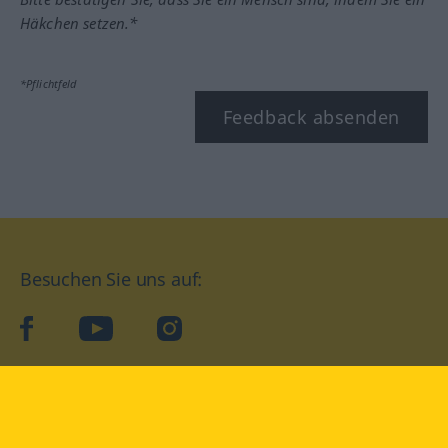
Häkchen setzen.*
*Pflichtfeld
Feedback absenden
Besuchen Sie uns auf:
facebook
YouTube
Instagram
Langenscheidt