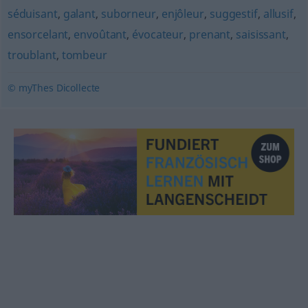
séduisant
,
galant
,
suborneur
,
enjôleur
,
suggestif
,
allusif
,
ensorcelant
,
envoûtant
,
évocateur
,
prenant
,
saisissant
,
troublant
,
tombeur
© myThes Dicollecte