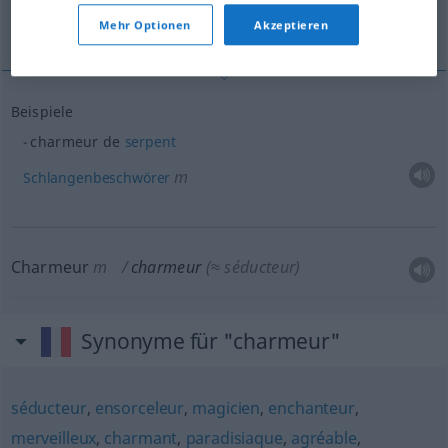
Charmeur
Mehr Optionen
Akzeptieren
Beispiele
charmeur de
serpent
m
Schlangenbeschwörer
Charmeur
m
charmeur
(≈ séducteur)
Synonyme für "charmeur"
séducteur
,
ensorceleur
,
magicien
,
enchanteur
,
merveilleux
,
charmant
,
paradisiaque
,
agréable
,