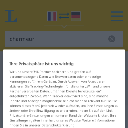
Französisch-Deutsch Wörterbuch
charmeur
Ihre Privatsphäre ist uns wichtig
Französisch-Deutsch Übersetzung
Wir und unsere
716
-Partner speichern und greifen auf
personenbezogene Daten wie Browserdaten oder eindeutige
für "charmeur"
Kennungen auf Ihrem Gerät zu. Durch Auswahl von Akzeptieren
aktivieren Sie Tracking-Technologien für die unter „Wir und unsere
Partner verarbeiten Daten, um Ihnen Dienste bereitzustellen“
"charmeur" Deutsch Übersetzung
aufgeführten Zwecke. Wenn Tracker deaktiviert sind, sind manche
Inhalte und Anzeigen möglicherweise nicht mehr so relevant für Sie. Sie
können dieses Menü jederzeit wieder aufrufen, um Ihre Einstellungen zu
„charmeur“
: adjectif (qualificatif)
ändern oder Ihre Einwilligung zu widerrufen, indem Sie auf den Link
Privatsphäre-Einstellungen am unteren Rand der Webseite klicken. Ihre
Einstellungen gelten innerhalb unseres Website. Weitere Informationen
finden Sie in unserer Datenschutzerklärung.
charmeur
[ʃaʀmœʀ]
adj