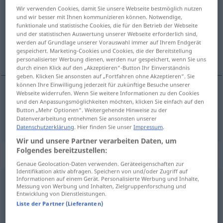
Wir verwenden Cookies, damit Sie unsere Webseite bestmöglich nutzen
Übersicht aller Übersetzungen
und wir besser mit Ihnen kommunizieren können. Notwendige,
funktionale und statistische Cookies, die für den Betrieb der Webseite
(Für mehr Details die Übersetzung anklicken/antippen)
und der statistischen Auswertung unserer Webseite erforderlich sind,
werden auf Grundlage unserer Vorauswahl immer auf Ihrem Endgerät
einschmeichelnd
gespeichert. Marketing-Cookies und Cookies, die der Bereitstellung
personalisierter Werbung dienen, werden nur gespeichert, wenn Sie uns
durch einen Klick auf den „Akzeptieren“-Button Ihr Einverständnis
geben. Klicken Sie ansonsten auf „Fortfahren ohne Akzeptieren“. Sie
können Ihre Einwilligung jederzeit für zukünftige Besuche unserer
Webseite widerrufen. Wenn Sie weitere Informationen zu den Cookies
und den Anpassungsmöglichkeiten möchten, klicken Sie einfach auf den
einschmeichelnd
charmeur
Button „Mehr Optionen“. Weitergehende Hinweise zu der
Datenverarbeitung entnehmen Sie ansonsten unserer
Datenschutzerklärung
. Hier finden Sie unser
Impressum
.
Wir und unsere Partner verarbeiten Daten, um
Folgendes bereitzustellen:
„charmeur“
: masculin
Genaue Geolocation-Daten verwenden. Geräteeigenschaften zur
Identifikation aktiv abfragen. Speichern von und/oder Zugriff auf
Informationen auf einem Gerät. Personalisierte Werbung und Inhalte,
charmeur
[ʃaʀmœʀ]
m
Messung von Werbung und Inhalten, Zielgruppenforschung und
Entwicklung von Dienstleistungen.
Übersicht aller Übersetzungen
Liste der Partner (Lieferanten)
(Für mehr Details die Übersetzung anklicken/antippen)