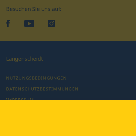
Besuchen Sie uns auf:
facebook
YouTube
Instagram
Langenscheidt
NUTZUNGSBEDINGUNGEN
DATENSCHUTZBESTIMMUNGEN
IMPRESSUM
PRIVATSPHÄRE-EINSTELLUNGEN
LATEINWÖRTERBUCH MIT CODE