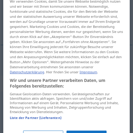
Wir verwenden Cookies, damit Sie unsere Webseite bestmöglich nutzen
und wir besser mit Ihnen kommunizieren können. Notwendige,
Übersicht aller Übersetzungen
funktionale und statistische Cookies, die für den Betrieb der Webseite
und der statistischen Auswertung unserer Webseite erforderlich sind,
(Für mehr Details die Übersetzung anklicken/antippen)
werden auf Grundlage unserer Vorauswahl immer auf Ihrem Endgerät
gespeichert. Marketing-Cookies und Cookies, die der Bereitstellung
ver-, zusammenschrauben
personalisierter Werbung dienen, werden nur gespeichert, wenn Sie uns
durch einen Klick auf den „Akzeptieren“-Button Ihr Einverständnis
geben. Klicken Sie ansonsten auf „Fortfahren ohne Akzeptieren“. Sie
können Ihre Einwilligung jederzeit für zukünftige Besuche unserer
Webseite widerrufen. Wenn Sie weitere Informationen zu den Cookies
und den Anpassungsmöglichkeiten möchten, klicken Sie einfach auf den
ver-,
zusammenschrauben
boulonner
Button „Mehr Optionen“. Weitergehende Hinweise zu der
Datenverarbeitung entnehmen Sie ansonsten unserer
Datenschutzerklärung
. Hier finden Sie unser
Impressum
.
Wir und unsere Partner verarbeiten Daten, um
„boulonner“
: verbe intransitif
Folgendes bereitzustellen:
Genaue Geolocation-Daten verwenden. Geräteeigenschaften zur
Identifikation aktiv abfragen. Speichern von und/oder Zugriff auf
boulonner
[bulɔne]
v/i
FAM
Informationen auf einem Gerät. Personalisierte Werbung und Inhalte,
Messung von Werbung und Inhalten, Zielgruppenforschung und
Übersicht aller Übersetzungen
Entwicklung von Dienstleistungen.
Liste der Partner (Lieferanten)
(Für mehr Details die Übersetzung anklicken/antippen)
arbeiten