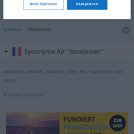
Mehr Optionen
Akzeptieren
arbeiten
boulonner
Synonyme für "boulonner"
assujettir
,
assurer
,
attacher
,
fixer
,
lier
,
maintenir
,
river
,
visser
© myThes Dicollecte