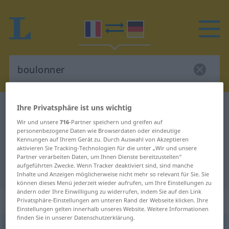
Ihre Privatsphäre ist uns wichtig
Französisch-Deutsch Wörterbuch
boulonner
Französisch-Deutsch Übersetzung
Wir und unsere
716
-Partner speichern und greifen auf
personenbezogene Daten wie Browserdaten oder eindeutige
für "boulonner"
Kennungen auf Ihrem Gerät zu. Durch Auswahl von Akzeptieren
aktivieren Sie Tracking-Technologien für die unter „Wir und unsere
Partner verarbeiten Daten, um Ihnen Dienste bereitzustellen“
aufgeführten Zwecke. Wenn Tracker deaktiviert sind, sind manche
"boulonner" Deutsch Übersetzung
Inhalte und Anzeigen möglicherweise nicht mehr so relevant für Sie. Sie
können dieses Menü jederzeit wieder aufrufen, um Ihre Einstellungen zu
ändern oder Ihre Einwilligung zu widerrufen, indem Sie auf den Link
„boulonner“
: verbe transitif
Privatsphäre-Einstellungen am unteren Rand der Webseite klicken. Ihre
Einstellungen gelten innerhalb unseres Website. Weitere Informationen
finden Sie in unserer Datenschutzerklärung.
boulonner
[bulɔne]
v/t