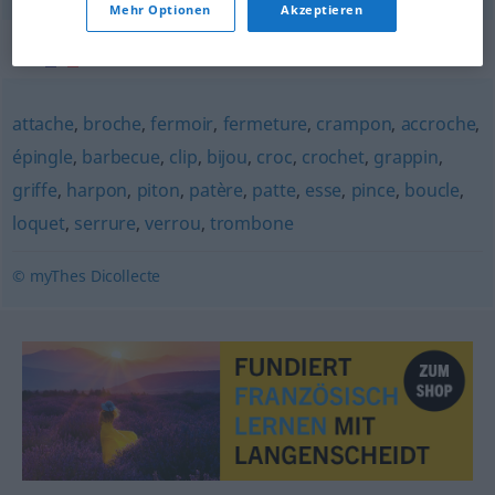
Mehr Optionen
Akzeptieren
Synonyme für "agrafe"
attache
,
broche
,
fermoir
,
fermeture
,
crampon
,
accroche
,
épingle
,
barbecue
,
clip
,
bijou
,
croc
,
crochet
,
grappin
,
griffe
,
harpon
,
piton
,
patère
,
patte
,
esse
,
pince
,
boucle
,
loquet
,
serrure
,
verrou
,
trombone
© myThes Dicollecte