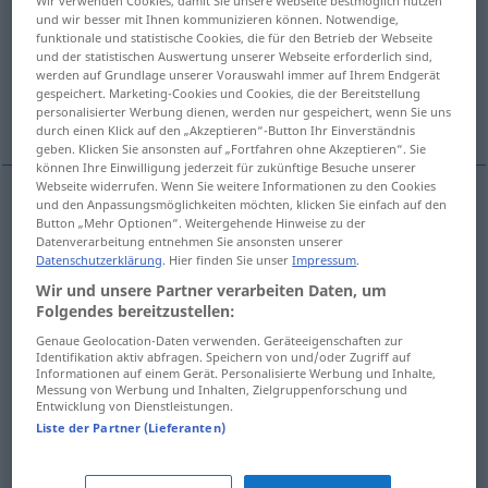
Wir verwenden Cookies, damit Sie unsere Webseite bestmöglich nutzen
und wir besser mit Ihnen kommunizieren können. Notwendige,
Übersicht aller Übersetzungen
funktionale und statistische Cookies, die für den Betrieb der Webseite
und der statistischen Auswertung unserer Webseite erforderlich sind,
(Für mehr Details die Übersetzung anklicken/antippen)
werden auf Grundlage unserer Vorauswahl immer auf Ihrem Endgerät
gespeichert. Marketing-Cookies und Cookies, die der Bereitstellung
Haken
Wundklammer
personalisierter Werbung dienen, werden nur gespeichert, wenn Sie uns
durch einen Klick auf den „Akzeptieren“-Button Ihr Einverständnis
geben. Klicken Sie ansonsten auf „Fortfahren ohne Akzeptieren“. Sie
können Ihre Einwilligung jederzeit für zukünftige Besuche unserer
Webseite widerrufen. Wenn Sie weitere Informationen zu den Cookies
und den Anpassungsmöglichkeiten möchten, klicken Sie einfach auf den
Haken
Button „Mehr Optionen“. Weitergehende Hinweise zu der
m
agrafe
COUT
Datenverarbeitung entnehmen Sie ansonsten unserer
Datenschutzerklärung
. Hier finden Sie unser
Impressum
.
Beispiele
Wir und unsere Partner verarbeiten Daten, um
Folgendes bereitzustellen:
agrafe (de bureau)
Genaue Geolocation-Daten verwenden. Geräteeigenschaften zur
f
Heftklammer
Identifikation aktiv abfragen. Speichern von und/oder Zugriff auf
Informationen auf einem Gerät. Personalisierte Werbung und Inhalte,
Messung von Werbung und Inhalten, Zielgruppenforschung und
Entwicklung von Dienstleistungen.
Liste der Partner (Lieferanten)
(Wund)Klammer
f
agrafe
MÉD