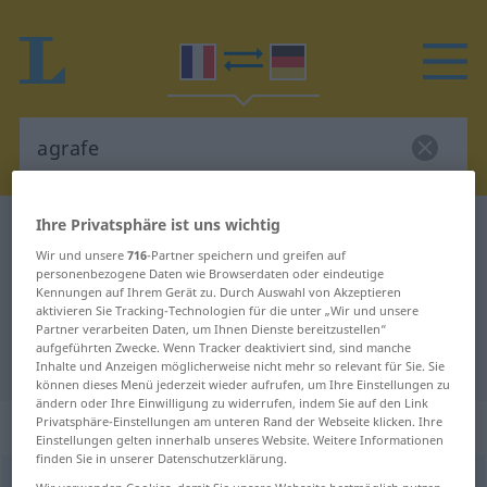
Ihre Privatsphäre ist uns wichtig
Französisch-Deutsch Wörterbuch
agrafe
Wir und unsere
716
-Partner speichern und greifen auf
Französisch-Deutsch Übersetzung
personenbezogene Daten wie Browserdaten oder eindeutige
Kennungen auf Ihrem Gerät zu. Durch Auswahl von Akzeptieren
für "agrafe"
aktivieren Sie Tracking-Technologien für die unter „Wir und unsere
Partner verarbeiten Daten, um Ihnen Dienste bereitzustellen“
aufgeführten Zwecke. Wenn Tracker deaktiviert sind, sind manche
"agrafe" Deutsch Übersetzung
Inhalte und Anzeigen möglicherweise nicht mehr so relevant für Sie. Sie
können dieses Menü jederzeit wieder aufrufen, um Ihre Einstellungen zu
ändern oder Ihre Einwilligung zu widerrufen, indem Sie auf den Link
„agrafe“
: féminin
Privatsphäre-Einstellungen am unteren Rand der Webseite klicken. Ihre
Einstellungen gelten innerhalb unseres Website. Weitere Informationen
finden Sie in unserer Datenschutzerklärung.
agrafe
[agʀaf]
f