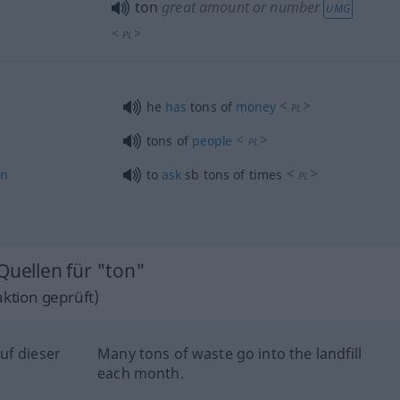
ton
great amount or number
UMG
<
>
PL
<
>
he
has
tons of
money
PL
<
>
tons of
people
PL
<
>
en
to
ask
sb
tons of times
PL
Quellen für "ton"
ktion geprüft)
uf dieser
Many tons of waste go into the landfill
each month.