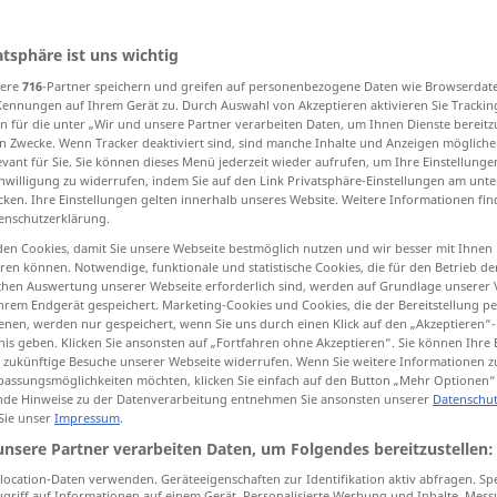
atsphäre ist uns wichtig
sere
716
-Partner speichern und greifen auf personenbezogene Daten wie Browserdat
tippen)
Kennungen auf Ihrem Gerät zu. Durch Auswahl von Akzeptieren aktivieren Sie Trackin
n für die unter „Wir und unsere Partner verarbeiten Daten, um Ihnen Dienste bereitz
ewicht
Unmenge, Unmassen
n Zwecke. Wenn Tracker deaktiviert sind, sind manche Inhalte und Anzeigen mögliche
evant für Sie. Sie können dieses Menü jederzeit wieder aufrufen, um Ihre Einstellung
inwilligung zu widerrufen, indem Sie auf den Link Privatsphäre-Einstellungen am unt
cken. Ihre Einstellungen gelten innerhalb unseres Website. Weitere Informationen fin
enschutzerklärung.
ton
weight
en Cookies, damit Sie unsere Webseite bestmöglich nutzen und wir besser mit Ihnen
en können. Notwendige, funktionale und statistische Cookies, die für den Betrieb d
ischen Auswertung unserer Webseite erforderlich sind, werden auf Grundlage unserer
hrem Endgerät gespeichert. Marketing-Cookies und Cookies, die der Bereitstellung per
nen, werden nur gespeichert, wenn Sie uns durch einen Klick auf den „Akzeptieren“-
sächlich in
a.
long
ton
nis geben. Klicken Sie ansonsten auf „Fortfahren ohne Akzeptieren“. Sie können Ihre 
ür zukünftige Besuche unserer Webseite widerrufen. Wenn Sie weitere Informationen 
assungsmöglichkeiten möchten, klicken Sie einfach auf den Button „Mehr Optionen“
de Hinweise zu der Datenverarbeitung entnehmen Sie ansonsten unserer
Datenschut
sächlich in
a.
short
ton
 Sie unser
Impressum
.
wendet)
unsere Partner verarbeiten Daten, um Folgendes bereitzustellen:
 = 1000 kg)
a.
metric
ton
ocation-Daten verwenden. Geräteeigenschaften zur Identifikation aktiv abfragen. Sp
griff auf Informationen auf einem Gerät. Personalisierte Werbung und Inhalte, Mes