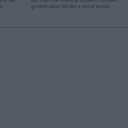
und die
But then the financial system crumbled
n.
growth rates fell like a ton of bricks.