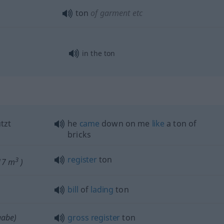
ton
of garment
etc
in the ton
tzt
he
came
down on me
like
a ton of
bricks
register
ton
3
317 m
)
bill
of
lading
ton
gabe)
gross
register
ton