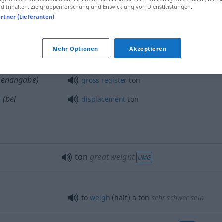
 Inhalten, Zielgruppenforschung und Entwicklung von Dienstleistungen.
ton
unit of volume
artner (Lieferanten)
SCHIFF
Mehr Optionen
Akzeptieren
3
register
ton
t = 2,8317 m
)
ßenangabe)
gross
register
ton
(bei
g
displacement
ton
ton
great weight
UMG
to
weigh
(half) a ton
sehr schwer sein