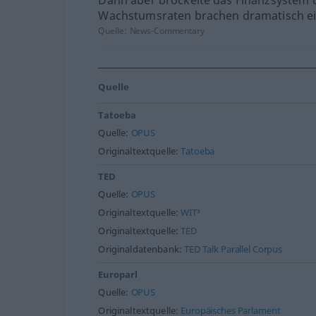
Dann aber bröckelte das Finanzsystem 
Wachstumsraten brachen dramatisch ei
Quelle:
News-Commentary
Quelle
Tatoeba
Quelle:
OPUS
Originaltextquelle:
Tatoeba
TED
Quelle:
OPUS
Originaltextquelle:
WIT³
Originaltextquelle:
TED
Originaldatenbank:
TED Talk Parallel Corpus
Europarl
Quelle:
OPUS
Originaltextquelle:
Europäisches Parlament