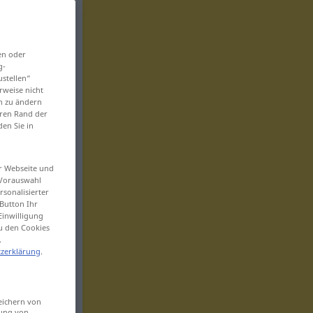
en oder
g-
ustellen“
rweise nicht
en zu ändern
eren Rand der
den Sie in
er Webseite und
 Vorauswahl
sonalisierter
Button Ihr
Einwilligung
zu den Cookies
.
zerklärung
.
eichern von
sung von