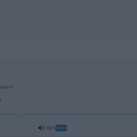
tippen)
ton
MODE