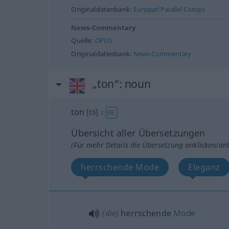
Originaldatenbank:
Europarl Parallel Corups
News-Commentary
Quelle:
OPUS
Originaldatenbank:
News Commentary
„ton“
: noun
ton
[tɔ̃]
s
FR.
Übersicht aller Übersetzungen
(Für mehr Details die Übersetzung anklicken/an
herrschende Mode
Eleganz
(die)
herrschende
Mode