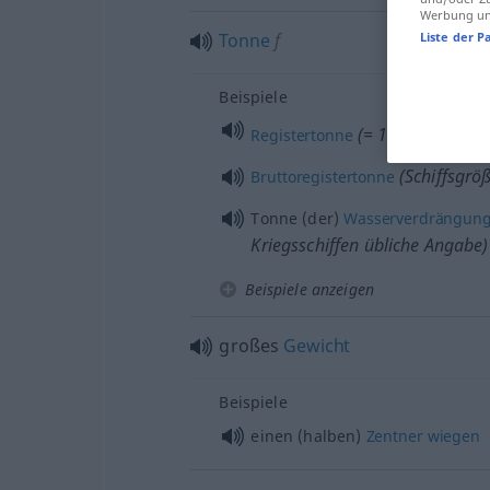
Werbung und
Tonne
f
Liste der P
Beispiele
(= 100 cubic fee
Registertonne
(Schiffsgrö
Bruttoregistertonne
Tonne (der)
Wasserverdrängun
Kriegsschiffen übliche Angabe)
Beispiele anzeigen
großes
Gewicht
Beispiele
einen (halben)
Zentner
wiegen