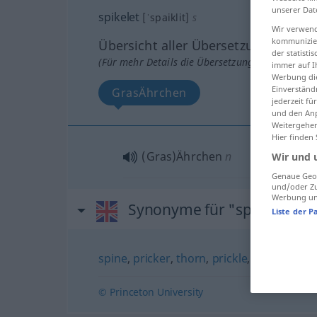
unserer Dat
spikelet
[ˈspaiklit]
s
Wir verwend
kommunizier
Übersicht aller Übersetzungen
der statist
(Für mehr Details die Übersetzung anklicken/an
immer auf I
Werbung die
Einverständ
GrasÄhrchen
jederzeit f
und den Anp
Weitergehen
Hier finden
(Gras)Ährchen
n
Wir und 
Genaue Geol
und/oder Zu
Werbung und
Synonyme für "spikelet"
Liste der P
spine
,
pricker
,
thorn
,
prickle
,
sticker
© Princeton University