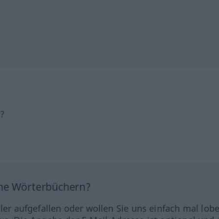
h?
ine Wörterbüchern?
hler aufgefallen oder wollen Sie uns einfach mal lob