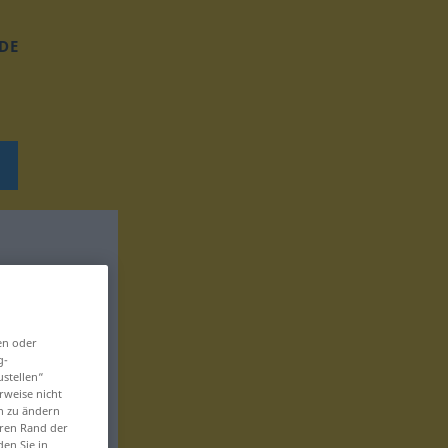
DE
en oder
g-
ustellen“
rweise nicht
en zu ändern
eren Rand der
den Sie in