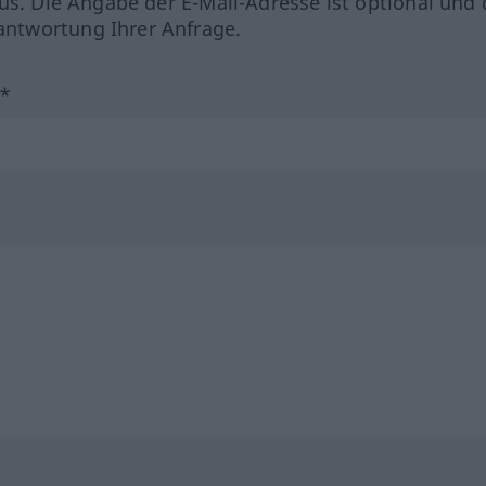
us. Die Angabe der E-Mail-Adresse ist optional und 
ntwortung Ihrer Anfrage.
?*