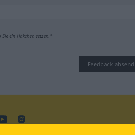
m Sie ein Häkchen setzen.*
Feedback absend
ook
YouTube
Instagram