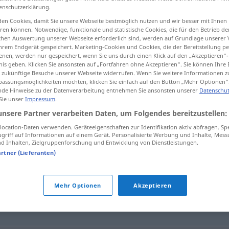
enschutzerklärung.
en Cookies, damit Sie unsere Webseite bestmöglich nutzen und wir besser mit Ihnen
en können. Notwendige, funktionale und statistische Cookies, die für den Betrieb d
ischen Auswertung unserer Webseite erforderlich sind, werden auf Grundlage unserer
tippen)
hrem Endgerät gespeichert. Marketing-Cookies und Cookies, die der Bereitstellung per
nen, werden nur gespeichert, wenn Sie uns durch einen Klick auf den „Akzeptieren“-
nis geben. Klicken Sie ansonsten auf „Fortfahren ohne Akzeptieren“. Sie können Ihre 
ür zukünftige Besuche unserer Webseite widerrufen. Wenn Sie weitere Informationen 
assungsmöglichkeiten möchten, klicken Sie einfach auf den Button „Mehr Optionen“
de Hinweise zu der Datenverarbeitung entnehmen Sie ansonsten unserer
Datenschut
 Sie unser
Impressum
.
spikelet
unsere Partner verarbeiten Daten, um Folgendes bereitzustellen:
BOT
ocation-Daten verwenden. Geräteeigenschaften zur Identifikation aktiv abfragen. Sp
griff auf Informationen auf einem Gerät. Personalisierte Werbung und Inhalte, Mes
 Inhalten, Zielgruppenforschung und Entwicklung von Dienstleistungen.
artner (Lieferanten)
Mehr Optionen
Akzeptieren