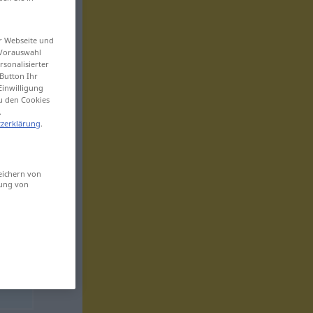
er Webseite und
 Vorauswahl
sonalisierter
Button Ihr
Einwilligung
zu den Cookies
.
zerklärung
.
eichern von
sung von