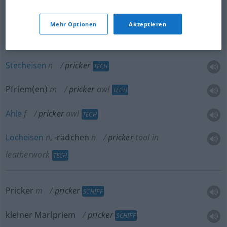
etc
Mehr Optionen
Akzeptieren
Stecher
m
pricker
TECH
Stecheisen
n
pricker
TECH
Pfriem(en)
m
pricker
awl
TECH
Ahle
f
pricker
awl
TECH
Locheisen
n
,
-rädchen
n
pricker
tool in
leatherwork
TECH
Pricker
m
pricker
SCHIFF
kleiner Marlpriem
pricker
SCHIFF