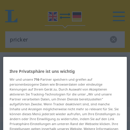
Englisch-Deutsch Wörterbuch
pricker
Englisch-Deutsch Übersetzung für
Ihre Privatsphäre ist uns wichtig
"pricker"
Wir und unsere
716
-Partner speichern und greifen auf
personenbezogene Daten wie Browserdaten oder eindeutige
Kennungen auf Ihrem Gerät zu. Durch Auswahl von Akzeptieren
aktivieren Sie Tracking-Technologien für die unter „Wir und unsere
"pricker" Deutsch Übersetzung
Partner verarbeiten Daten, um Ihnen Dienste bereitzustellen“
aufgeführten Zwecke. Wenn Tracker deaktiviert sind, sind manche
Inhalte und Anzeigen möglicherweise nicht mehr so relevant für Sie. Sie
„pricker“
: noun
können dieses Menü jederzeit wieder aufrufen, um Ihre Einstellungen zu
ändern oder Ihre Einwilligung zu widerrufen, indem Sie auf den Link
Privatsphäre-Einstellungen am unteren Rand der Webseite klicken. Ihre
pricker
Einstellungen gelten innerhalb unseres Website. Weitere Informationen
[ˈprikə(r)]
s