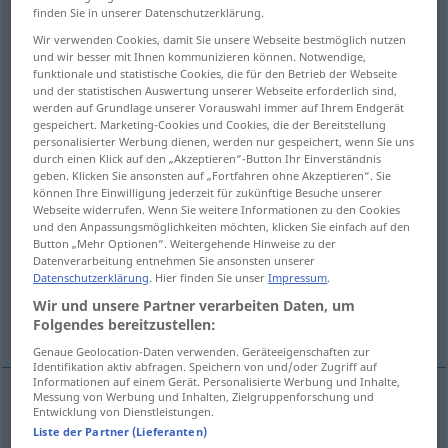
finden Sie in unserer Datenschutzerklärung.
Übersicht aller Übersetzungen
Wir verwenden Cookies, damit Sie unsere Webseite bestmöglich nutzen
und wir besser mit Ihnen kommunizieren können. Notwendige,
(Für mehr Details die Übersetzung anklicken/antippen)
funktionale und statistische Cookies, die für den Betrieb der Webseite
und der statistischen Auswertung unserer Webseite erforderlich sind,
Stecher, Pfriemen, Locheisen, Stecheisen, Ahle
werden auf Grundlage unserer Vorauswahl immer auf Ihrem Endgerät
gespeichert. Marketing-Cookies und Cookies, die der Bereitstellung
personalisierter Werbung dienen, werden nur gespeichert, wenn Sie uns
Pricker, kleiner Marlpriem
durch einen Klick auf den „Akzeptieren“-Button Ihr Einverständnis
geben. Klicken Sie ansonsten auf „Fortfahren ohne Akzeptieren“. Sie
können Ihre Einwilligung jederzeit für zukünftige Besuche unserer
Schieß-, Räumnadel
Webseite widerrufen. Wenn Sie weitere Informationen zu den Cookies
und den Anpassungsmöglichkeiten möchten, klicken Sie einfach auf den
Button „Mehr Optionen“. Weitergehende Hinweise zu der
Datenverarbeitung entnehmen Sie ansonsten unserer
Haken, Hülsenzieher
Steigeisen
Datenschutzerklärung
. Hier finden Sie unser
Impressum
.
Wir und unsere Partner verarbeiten Daten, um
leichter Reiter
)StecherinStecher
Folgendes bereitzustellen:
Genaue Geolocation-Daten verwenden. Geräteeigenschaften zur
Identifikation aktiv abfragen. Speichern von und/oder Zugriff auf
Informationen auf einem Gerät. Personalisierte Werbung und Inhalte,
Messung von Werbung und Inhalten, Zielgruppenforschung und
Entwicklung von Dienstleistungen.
(Loch-
etc
)Stecher(in)
pricker
person: of holes
Liste der Partner (Lieferanten)