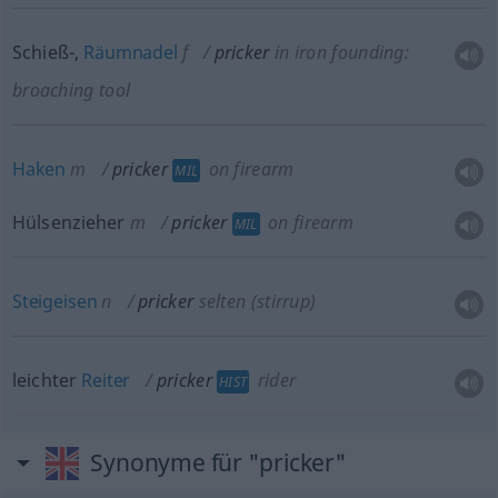
Schieß-,
Räumnadel
f
pricker
in iron founding:
broaching tool
Haken
m
pricker
on firearm
MIL
Hülsenzieher
m
pricker
on firearm
MIL
Steigeisen
n
pricker
selten
(stirrup)
leichter
Reiter
pricker
rider
HIST
Synonyme für "pricker"